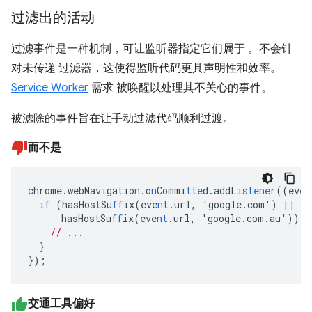
过滤出的活动
过滤事件是一种机制，可让监听器指定它们属于 。不会针
对未传递 过滤器，这使得监听代码更具声明性和效率。
Service Worker
需求 被唤醒以处理其不关心的事件。
被滤除的事件旨在让手动过滤代码顺利过渡。
而不是
chrome.webNaviga
t
io
n
.o
n
Commi
tte
d.addLis
tener
((eve
n
i
f
(hasHos
t
Su
ff
ix(eve
nt
.url
,
'google.com')
||
hasHos
t
Su
ff
ix(eve
nt
.url
,
'google.com.au'))
{
// ...
}
}
);
交通工具偏好