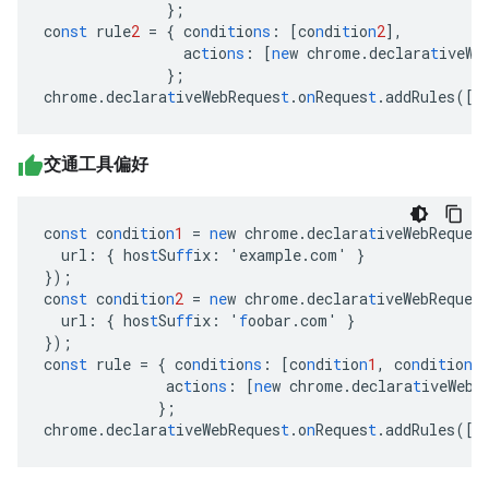
}
;
co
nst
rule
2
=
{
co
n
di
t
io
ns
:
[
co
n
di
t
io
n
2
],
ac
t
io
ns
:
[
ne
w
chrome.declara
t
iveWe
}
;
chrome.declara
t
iveWebReques
t
.o
n
Reques
t
.addRules(
[
r
交通工具偏好
co
nst
co
n
di
t
io
n
1
=
ne
w
chrome.declara
t
iveWebReques
url
:
{
hos
t
Su
ff
ix
:
'example.com'
}
}
);
co
nst
co
n
di
t
io
n
2
=
ne
w
chrome.declara
t
iveWebReques
url
:
{
hos
t
Su
ff
ix
:
'
f
oobar.com'
}
}
);
co
nst
rule
=
{
co
n
di
t
io
ns
:
[
co
n
di
t
io
n
1
,
co
n
di
t
io
n
2
ac
t
io
ns
:
[
ne
w
chrome.declara
t
iveWebR
}
;
chrome.declara
t
iveWebReques
t
.o
n
Reques
t
.addRules(
[
r