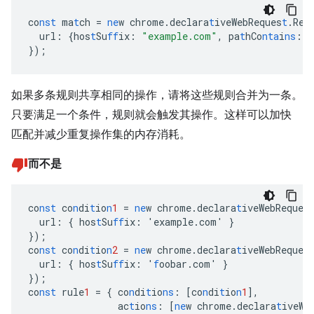
co
nst
ma
t
ch
=
ne
w
chrome.declara
t
iveWebReques
t
.Req
url
:
{
hos
t
Su
ff
ix
:
"example.com"
,
pa
t
hCo
nta
i
ns
:
"
}
);
如果多条规则共享相同的操作，请将这些规则合并为一条。
只要满足一个条件，规则就会触发其操作。这样可以加快
匹配并减少重复操作集的内存消耗。
而不是
co
nst
co
n
di
t
io
n
1
=
ne
w
chrome.declara
t
iveWebReques
url
:
{
hos
t
Su
ff
ix
:
'example.com'
}
}
);
co
nst
co
n
di
t
io
n
2
=
ne
w
chrome.declara
t
iveWebReques
url
:
{
hos
t
Su
ff
ix
:
'
f
oobar.com'
}
}
);
co
nst
rule
1
=
{
co
n
di
t
io
ns
:
[
co
n
di
t
io
n
1
],
ac
t
io
ns
:
[
ne
w
chrome.declara
t
iveWe