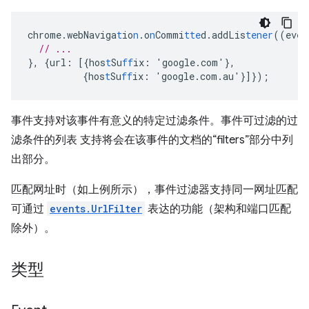
chrome.webNaviga
t
io
n
.o
n
Commi
tte
d.addLis
tener
((eve
n
// ...
},
{
url
:
[{
hos
t
Su
ff
ix
:
'google.com'
},
{
hos
t
Su
ff
ix
:
'google.com.au'
}]}
);
事件支持对该事件有意义的特定过滤条件。事件可过滤的过
滤条件的列表 支持将会在该事件的文档的“filters”部分中列
出部分。
匹配网址时（如上例所示），事件过滤器支持同一网址匹配
可通过
events.UrlFilter
表达的功能（架构和端口匹配
除外）。
类型