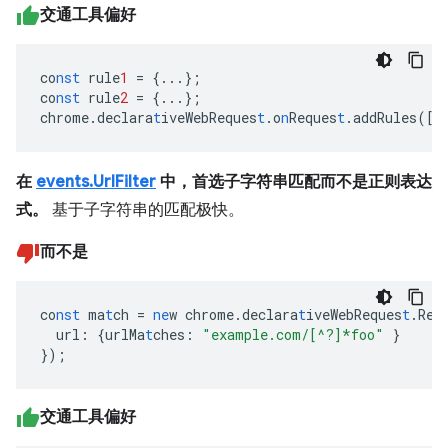
交通工具偏好
co
nst
rule
1
=
{
...
}
;
co
nst
rule
2
=
{
...
}
;
chrome.declara
t
iveWebReques
t
.o
n
Reques
t
.addRules(
[
r
在
events.UrlFilter
中，首选子字符串匹配而不是正则表达
式。
基于子字符串的匹配极快。
而不是
co
nst
ma
t
ch
=
ne
w
chrome.declara
t
iveWebReques
t
.Req
url
:
{
urlMa
t
ches
:
"example.com/[^?]*foo"
}
}
);
交通工具偏好