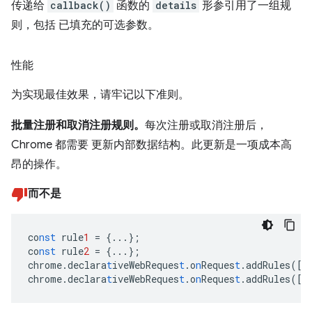
传递给
callback()
函数的
details
形参引用了一组规
则，包括 已填充的可选参数。
性能
为实现最佳效果，请牢记以下准则。
批量注册和取消注册规则。
每次注册或取消注册后，
Chrome 都需要 更新内部数据结构。此更新是一项成本高
昂的操作。
而不是
co
nst
rule
1
=
{
...
}
;
co
nst
rule
2
=
{
...
}
;
chrome.declara
t
iveWebReques
t
.o
n
Reques
t
.addRules(
[
r
chrome.declara
t
iveWebReques
t
.o
n
Reques
t
.addRules(
[
r