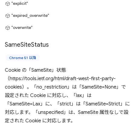
"explicit"
"expired_overwrite"
"overwrite"
Same
Site
Status
Chrome 51 以降
Cookie の「SameSite」状態
（https://tools.ietf.org/html/draft-west-first-party-
cookies）。「no_restriction」は「SameSite=None」で
設定された Cookie に対応し、「lax」は
「SameSite=Lax」に、「strict」は「SameSite=Strict」に
対応します。「unspecified」は、SameSite 属性なしで設
定された Cookie に対応します。