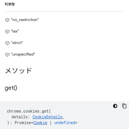
列挙型
"no_restriction"
"lax"
"strict"
"unspecified"
メソッド
get(
)
chrome
.
cookies
.
get
(
details
:
CookieDetails
,
)
:
Promise<
Cookie
|
undefined
>