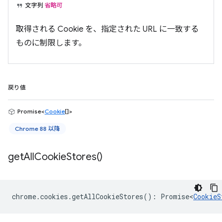
文字列
省略可
取得される Cookie を、指定された URL に一致する
ものに制限します。
戻り値
Promise<
Cookie
[]>
Chrome 88 以降
get
All
Cookie
Stores(
)
chrome
.
cookies
.
getAllCookieStores
()
:
Promise<
CookieS