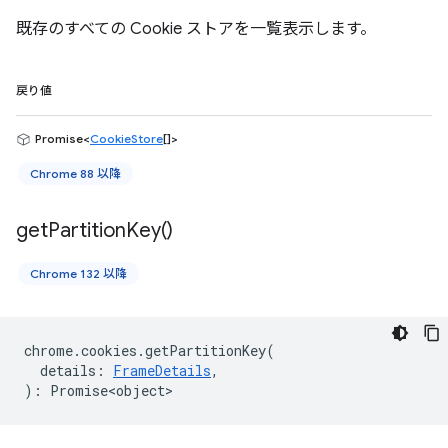
既存のすべての Cookie ストアを一覧表示します。
戻り値
Promise<
CookieStore
[]>
Chrome 88 以降
get
Partition
Key(
)
Chrome 132 以降
chrome
.
cookies
.
getPartitionKey
(
details
:
FrameDetails
,
)
:
Promise<object>