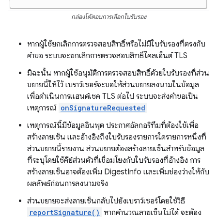
กล่องโต้ตอบการเลือกใบรับรอง
หากผู้ใช้ยกเลิกการตรวจสอบสิทธิ์หรือไม่มีใบรับรองที่ตรงกับ
คำขอ ระบบจะยกเลิกการตรวจสอบสิทธิ์ไคลเอ็นต์ TLS
มิฉะนั้น หากผู้ใช้อนุมัติการตรวจสอบสิทธิ์ด้วยใบรับรองที่ส่วน
ขยายนี้ให้ไว้ เบราว์เซอร์จะขอให้ส่วนขยายลงนามในข้อมูล
เพื่อดำเนินการแฮนด์เชค TLS ต่อไป ระบบจะส่งคำขอเป็น
เหตุการณ์
onSignatureRequested
เหตุการณ์นี้มีข้อมูลอินพุต ประกาศอัลกอริทึมที่ต้องใช้เพื่อ
สร้างลายเซ็น และอ้างอิงถึงใบรับรองรายการใดรายการหนึ่งที่
ส่วนขยายนี้รายงาน ส่วนขยายต้องสร้างลายเซ็นสำหรับข้อมูล
ที่ระบุโดยใช้คีย์ส่วนตัวที่เชื่อมโยงกับใบรับรองที่อ้างอิง การ
สร้างลายเซ็นอาจต้องเพิ่ม DigestInfo และเพิ่มช่องว่างให้กับ
ผลลัพธ์ก่อนการลงนามจริง
ส่วนขยายจะส่งลายเซ็นกลับไปยังเบราว์เซอร์โดยใช้วิธี
reportSignature()
หากคำนวณลายเซ็นไม่ได้ จะต้อง