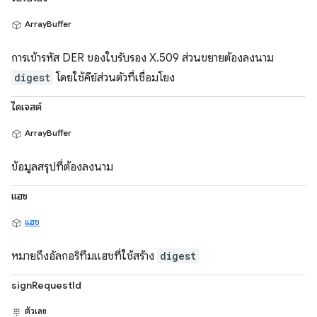
ArrayBuffer
การเข้ารหัส DER ของใบรับรอง X.509 ส่วนขยายต้องลงนาม
digest
โดยใช้คีย์ส่วนตัวที่เชื่อมโยง
ไดเจสต์
ArrayBuffer
ข้อมูลสรุปที่ต้องลงนาม
แฮช
แฮช
หมายถึงอัลกอริทึมแฮชที่ใช้สร้าง
digest
signRequestId
ตัวเลข