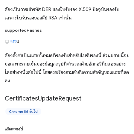
ต้องเป็นการเข้ารหัส DER ของใบรับรอง X.509 ปัจจุบันรองรับ
เฉพาะใบรับรองของคีย์ RSA เท่านั้น
supportedHashes
แฮช
[]
ต้องตั้งค่าเป็นแฮชทั้งหมดที่รองรับสำหรับใบรับรองนี้ ส่วนขยายนี้จะ
ขอเฉพาะลายเซ็นของข้อมูลสรุปที่คำนวณด้วยอัลกอริทึมแฮชอย่าง
ใดอย่างหนึ่งต่อไปนี้ โดยควรเรียงตามลำดับความสำคัญของแฮชที่ลด
ลง
Certificates
Update
Request
Chrome 86 ขึ้นไป
พร็อพเพอร์ตี้