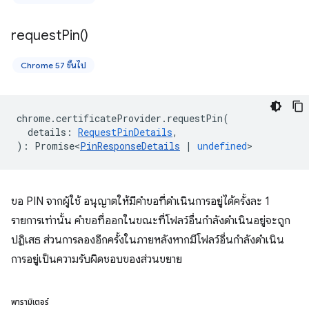
request
Pin(
)
Chrome 57 ขึ้นไป
chrome
.
certificateProvider
.
requestPin
(
details
:
RequestPinDetails
,
)
:
Promise<
PinResponseDetails
|
undefined
>
ขอ PIN จากผู้ใช้ อนุญาตให้มีคำขอที่ดำเนินการอยู่ได้ครั้งละ 1
รายการเท่านั้น คำขอที่ออกในขณะที่โฟลว์อื่นกำลังดำเนินอยู่จะถูก
ปฏิเสธ ส่วนการลองอีกครั้งในภายหลังหากมีโฟลว์อื่นกำลังดำเนิน
การอยู่เป็นความรับผิดชอบของส่วนขยาย
พารามิเตอร์