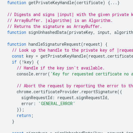
function
getPrivateKeyHandle
(
certificate
)
{...}
// Digests and signs |input| with the given private 
// ArrayBuffer. |algorithm| is an Algorithm.
// Returns the signature as ArrayBuffer.
function
signUnhashedData
(
privateKey
,
input
,
algorit
function
handleSignatureRequest
(
request
)
{
// Look up the handle to the private key of |reque
const
key
=
getPrivateKeyHandle
(
request
.
certificat
if
(
!
key
)
{
// Handle if the key isn't available.
console
.
error
(
'Key for requested certificate no 
// Abort the request by reporting the error to t
chrome
.
certificateProvider
.
reportSignature
({
signRequestId
:
request
.
signRequestId
,
error
:
'GENERAL_ERROR'
});
return
;
}