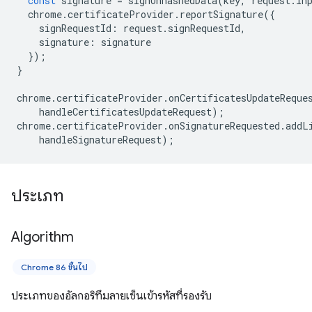
const
signature
=
signUnhashedData
(
key
,
request
.
in
chrome
.
certificateProvider
.
reportSignature
({
signRequestId
:
request
.
signRequestId
,
signature
:
signature
});
}
chrome
.
certificateProvider
.
onCertificatesUpdateReque
handleCertificatesUpdateRequest
);
chrome
.
certificateProvider
.
onSignatureRequested
.
addL
handleSignatureRequest
);
ประเภท
Algorithm
Chrome 86 ขึ้นไป
ประเภทของอัลกอริทึมลายเซ็นเข้ารหัสที่รองรับ