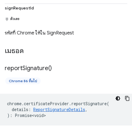
signRequestId
ตัวเลข
รหัสที่ Chrome ให้ใน SignRequest
เมธอด
report
Signature(
)
Chrome 86 ขึ้นไป
chrome
.
certificateProvider
.
reportSignature
(
details
:
ReportSignatureDetails
,
)
:
Promise<void>