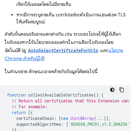
เรียกใช้เมธอดโดยไม่มีลายเซ็น
หากมีการระบุลายเซ็น เบราว์เซอร์จะดำเนินการแฮนด์เชค TLS
ให้เสร็จสมบูรณ์
ลำดับขั้นตอนจริงอาจแตกต่างกัน เช่น ระบบจะไม่ขอให้ผู้ใช้เลือก
ใบรับรองหากใช้นโยบายขององค์กรในการเลือกใบรับรองโดย
อัตโนมัติ (ดู
AutoSelectCertificateForUrls
และ
นโยบาย
Chrome สำหรับผู้ใช้
)
ในส่วนขยาย ลักษณะอาจคล้ายกับข้อมูลโค้ดต่อไปนี้
function
collectAvailableCertificates
()
{
// Return all certificates that this Extension can 
// For example:
return
[{
certificateChain
:
[
new
Uint8Array
(...)],
supportedAlgorithms
:
[
'RSASSA_PKCS1_v1_5_SHA256'
}];