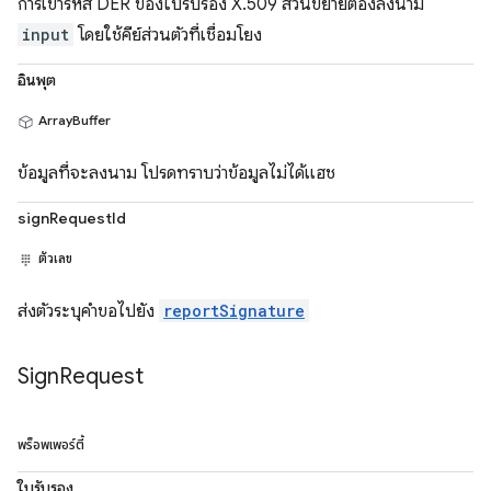
การเข้ารหัส DER ของใบรับรอง X.509 ส่วนขยายต้องลงนาม
input
โดยใช้คีย์ส่วนตัวที่เชื่อมโยง
อินพุต
ArrayBuffer
ข้อมูลที่จะลงนาม โปรดทราบว่าข้อมูลไม่ได้แฮช
signRequestId
ตัวเลข
ส่งตัวระบุคำขอไปยัง
reportSignature
Sign
Request
พร็อพเพอร์ตี้
ใบรับรอง