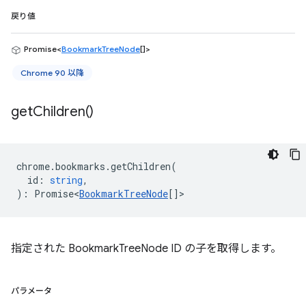
戻り値
Promise<
BookmarkTreeNode
[]>
Chrome 90 以降
get
Children(
)
chrome
.
bookmarks
.
getChildren
(
id
:
string
,
)
:
Promise<
BookmarkTreeNode
[]
>
指定された BookmarkTreeNode ID の子を取得します。
パラメータ