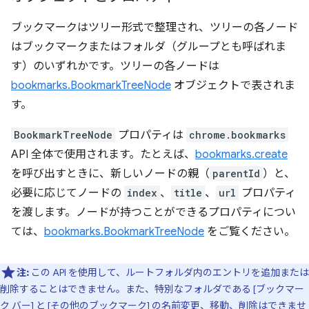
ブックマークはツリー形式で整理され、ツリーの各ノード
はブックマークまたはフォルダ（グループ
とも呼ばれま
す）のいずれかです。ツリーの各ノードは
bookmarks.BookmarkTreeNode
オブジェクトで表されま
す。
BookmarkTreeNode
プロパティは
chrome.bookmarks
API 全体で使用されます。たとえば、
bookmarks.create
を呼び出すときに、新しいノードの親（
parentId
）と、
必要に応じてノードの
index
、
title
、
url
プロパティ
を渡します。ノードが持つことができるプロパティについ
ては、
bookmarks.BookmarkTreeNode
をご覧ください。
注:
この API を使用して、ルートフォルダ内のエントリを追加または
削除することはできません。また、特別なフォルダである [ブックマー
ク バー] と [その他のブックマーク] の名前変更、移動、削除はできませ