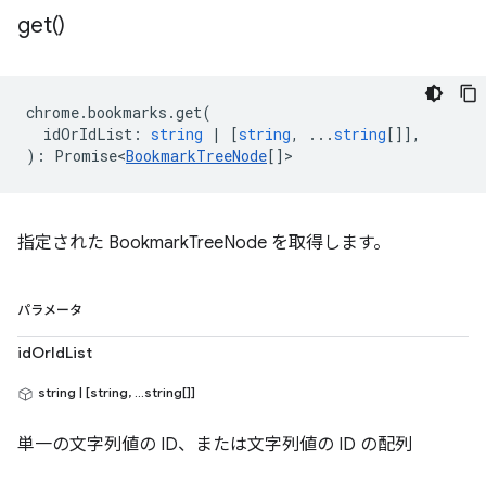
get(
)
chrome
.
bookmarks
.
get
(
idOrIdList
:
string
|
[
string
, ...
string
[]],
)
:
Promise<
BookmarkTreeNode
[]
>
指定された BookmarkTreeNode を取得します。
パラメータ
idOrIdList
string | [string, ...string[]]
単一の文字列値の ID、または文字列値の ID の配列