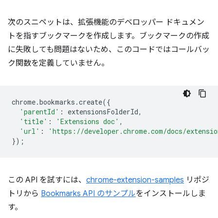
次のスニペットは、拡張機能のデベロッパー ドキュメン
トを指すブックマークを作成します。ブックマークの作成
に失敗しても問題はないため、このコードではコールバッ
ク関数を定義していません。
chrome
.
bookmarks
.
create
({
'parentId'
:
extensionsFolderId
,
'title'
:
'Extensions doc'
,
'url'
:
'https://developer.chrome.com/docs/extensio
});
この API を試すには、
chrome-extension-samples
リポジ
トリから
Bookmarks API のサンプル
をインストールしま
す。