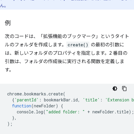
ん。
例
次のコードは、「拡張機能のブックマーク」というタイト
ルのフォルダを作成します。
create()
の最初の引数に
は、新しいフォルダのプロパティを指定します。2 番目の
引数は、フォルダの作成後に実行される関数を定義しま
す。
chrome
.
bookmarks
.
create
(
{
'parentId'
:
bookmarkBar
.
id
,
'title'
:
'Extension 
function
(
newFolder
)
{
console
.
log
(
"added folder: "
+
newFolder
.
title
);
},
);