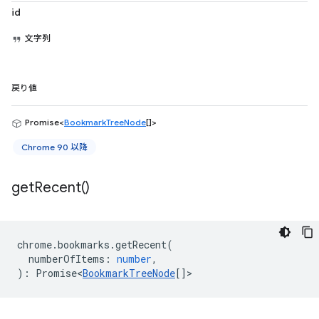
id
文字列
戻り値
Promise<
BookmarkTreeNode
[]>
Chrome 90 以降
get
Recent(
)
chrome
.
bookmarks
.
getRecent
(
numberOfItems
:
number
,
)
:
Promise<
BookmarkTreeNode
[]
>