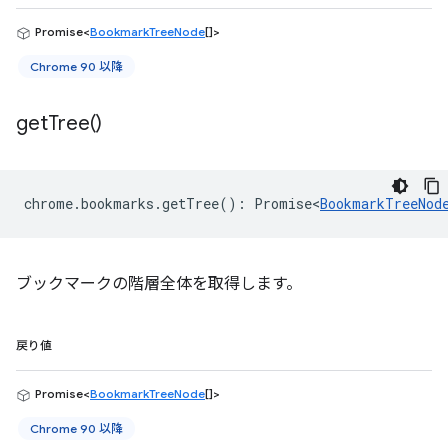
Promise<
BookmarkTreeNode
[]>
Chrome 90 以降
get
Tree(
)
chrome
.
bookmarks
.
getTree
()
:
Promise<
BookmarkTreeNod
ブックマークの階層全体を取得します。
戻り値
Promise<
BookmarkTreeNode
[]>
Chrome 90 以降