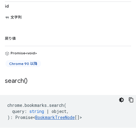
id
文字列
戻り値
Promise<void>
Chrome 90 以降
search(
)
chrome
.
bookmarks
.
search
(
query
:
string
|
object
,
)
:
Promise<
BookmarkTreeNode
[]
>