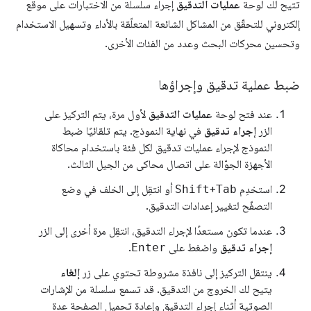
تتيح لك لوحة
عمليات التدقيق
إجراء سلسلة من الاختبارات على موقع
إلكتروني للتحقّق من المشاكل الشائعة المتعلّقة بالأداء وتسهيل الاستخدام
وتحسين محركات البحث وعدد من الفئات الأخرى.
ضبط عملية تدقيق وإجراؤها
عند فتح لوحة
عمليات التدقيق
لأول مرة، يتم التركيز على
الزر
إجراء تدقيق
في نهاية النموذج. يتم تلقائيًا ضبط
النموذج لإجراء عمليات تدقيق لكل فئة باستخدام محاكاة
الأجهزة الجوّالة على اتصال محاكى من الجيل الثالث.
استخدِم
Tab
+
Shift
أو انتقِل إلى الخلف في وضع
التصفّح لتغيير إعدادات التدقيق.
عندما تكون مستعدًا لإجراء التدقيق، انتقِل مرة أخرى إلى الزر
إجراء تدقيق
واضغط على
Enter
.
ينتقل التركيز إلى نافذة مشروطة تحتوي على زر
إلغاء
يتيح لك الخروج من التدقيق. قد تسمع سلسلة من الإشارات
الصوتية أثناء إجراء التدقيق وإعادة تحميل الصفحة عدة