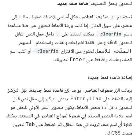
للتعديل يحمل التصنيف
إضافة صف جديد
.
يُستخدم الزر
صفوف العناصر
بشكل أساسي لإضافة صفوف حالية إلى
عنصر. على سبيل المثال، إذا كانت ورقة الأنماط تحتوي على فئة مساعدة
باسم
.clearfix
، يمكنك الضغط على
.
داخل حقل النص القابل
للتعديل للاطّلاع على قائمة اقتراحات بالفئات واستخدام
السهم
المتّجه للأسفل
للعثور على الاقتراح
.clearfix
. أو اكتب اسم
الصف بنفسك واضغط على
Enter
لتطبيقه.
إضافة قاعدة نمط جديدة
بجانب الزر
صفوف العناصر
، يوجد الزر
قاعدة نمط جديدة
. انقِل التركيز
إليه بالضغط على
Tab
ثم
Enter
. ينتقل التركيز إلى حقل نص قابل
للتعديل داخل أداة فحص الأنماط. يكون محتوى النص الأولي للحقل هو
اسم علامة العنصر المحدّد في
شجرة نموذج العناصر في المستند
. يمكنك
كتابة أي اسم صف تريده في هذا الحقل، ثم الضغط على
Tab
لتعيين
سمات CSS له.