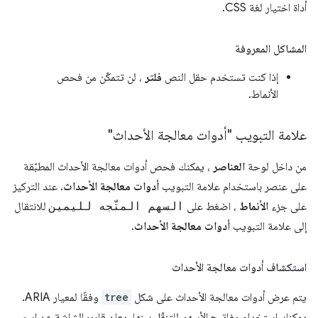
أداة اختيار لغة CSS.
المشاكل المعروفة
إذا كنت تستخدم حقل النص
فلتر
، لن تتمكّن من فحص
الأنماط.
علامة التبويب "أدوات معالجة الأحداث"
من داخل لوحة
العناصر
، يمكنك فحص أدوات معالجة الأحداث المطبّقة
على عنصر باستخدام علامة التبويب
أدوات معالجة الأحداث
. عند التركيز
على جزء
الأنماط
، اضغط على
السهم المتّجه لليمين
للانتقال
إلى علامة التبويب
أدوات معالجة الأحداث
.
استكشاف أدوات معالجة الأحداث
يتم عرض أدوات معالجة الأحداث على شكل
tree
وفقًا لمعيار ARIA.
يمكنك استخدام مفاتيح الأسهم للتنقّل بينها. يعلن قارئ الشاشة عن اسم