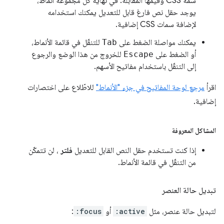
سمة CSS وقيمها المقابلة. في نهاية كل مجموعة أنماط،
يوجد حقل نص فارغ قابل للتعديل يمكنك استخدامه
لإضافة سمات CSS إضافية.
يمكنك مواصلة الضغط على
Tab
للتنقّل في قائمة الأنماط،
أو الضغط على
Escape
للخروج من هذا الوضع والرجوع
إلى التنقّل باستخدام مفاتيح الأسهم.
اقرأ
مرجع لوحة المفاتيح في جزء "الأنماط"
للاطّلاع على اختصارات
إضافية.
المشاكل المعروفة
إذا كنت تستخدم حقل النص القابل للتعديل
فلتر
، لن تتمكّن
من التنقّل في قائمة الأنماط.
تبديل حالة العنصر
لتبديل حالة عنصر، مثل
:active
أو
:focus
: