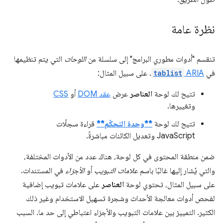
نظرة عامة
تنقسم "أدوات مطوري البرامج" إلى سلسلة من
اللوحات
التي يتم تنظيمها
في
ARIA
tablist
. على سبيل المثال:
تتيح لك لوحة
العناصر
عرض
عقد DOM
أو
CSS
وتغييرها.
تتيح لك لوحة
**وحدة التحكّم**
قراءة سجلّات
JavaScript وتعديل الكائنات مباشرةً.
ضمن منطقة المحتوى في كل لوحة، هناك عدد من الأدوات المختلفة،
والتي يُشار إليها غالبًا باسم
علامات التبويب
أو
الأجزاء
في المستندات.
على سبيل المثال، تحتوي لوحة
العناصر
على علامات تبويب إضافية
لفحص أدوات معالجة الأحداث وشجرة تسهيل الاستخدام وغير ذلك
الكثير. التمييز بين علامات التبويب والأجزاء اعتباطي إلى حد ما. السبب