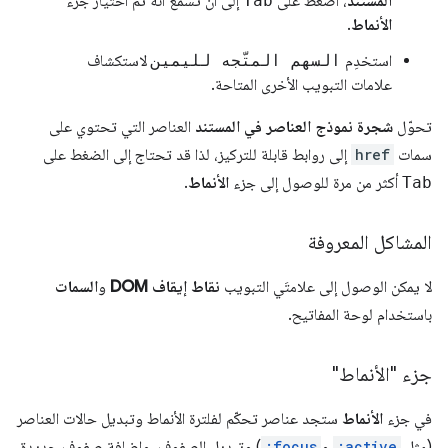
المستند
، اضغط على
Tab
إلى أن تسمع أنّه تم اختيار جزء
الأنماط
.
استخدِم
السهم المتّجه لليمين
لاستكشاف
علامات التبويب الأخرى المتاحة.
تحوّل
شجرة نموذج العناصر في المستند
العناصر التي تحتوي على
سمات
href
إلى روابط قابلة للتركيز، لذا قد تحتاج إلى الضغط على
Tab
أكثر من مرة للوصول إلى جزء
الأنماط
.
المشاكل المعروفة
لا يمكن الوصول إلى علامتَي التبويب
نقاط إيقاف DOM
و
السمات
باستخدام لوحة المفاتيح.
جزء "الأنماط"
في جزء
الأنماط
ستجد عناصر تحكّم لفلترة الأنماط وتبديل حالات العناصر
(مثل
:active
و
:focus
) وتبديل الصفوف، وإضافة صفوف جديدة.