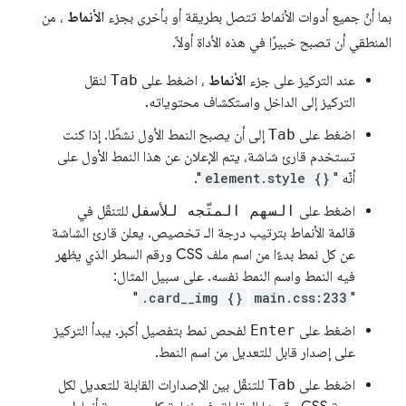
بما أنّ جميع أدوات الأنماط تتصل بطريقة أو بأخرى بجزء
الأنماط
، من
المنطقي أن تصبح خبيرًا في هذه الأداة أولاً.
عند التركيز على جزء
الأنماط
، اضغط على
Tab
لنقل
التركيز إلى الداخل واستكشاف محتوياته.
اضغط على
Tab
إلى أن يصبح النمط الأول نشطًا. إذا كنت
تستخدم قارئ شاشة، يتم الإعلان عن هذا النمط الأول على
أنّه "
element.style {}
".
اضغط على
السهم المتّجه للأسفل
للتنقّل في
قائمة الأنماط بترتيب درجة الـ تخصيص. يعلن قارئ الشاشة
عن كل نمط بدءًا من اسم ملف CSS ورقم السطر الذي يظهر
فيه النمط واسم النمط نفسه. على سبيل المثال:
"
.card__img {}
main.css:233
"
اضغط على
Enter
لفحص نمط بتفصيل أكبر. يبدأ التركيز
على إصدار قابل للتعديل من اسم النمط.
اضغط على
Tab
للتنقّل بين الإصدارات القابلة للتعديل لكل