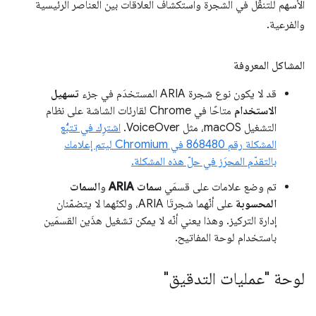
الأسهم للتنقّل في الشجرة واستكشاف العلاقات بين العناصر الرئيسية
والفرعية.
المشاكل المعروفة
قد لا يكون نوع شجرة ARIA المستخدَم في جزء
تسهيل
الاستخدام
متاحًا في Chrome لقارئات الشاشة على نظام
التشغيل macOS، مثل VoiceOver.
اشترِك في تتبُّع
المشكلة رقم ‎868480 في Chromium ليتم إعلامك
بالتقدّم المحرَز في حلّ هذه المشكلة.
تم وضع علامات على قسمَي
سمات ARIA
و
السمات
المحسوبة
على أنّهما شجرتَا ARIA، ولكنّهما لا يتضمّنان
إدارة التركيز. وهذا يعني أنّه لا يمكن تشغيل هذَين القسمَين
باستخدام لوحة المفاتيح.
لوحة "عمليات التدقيق"