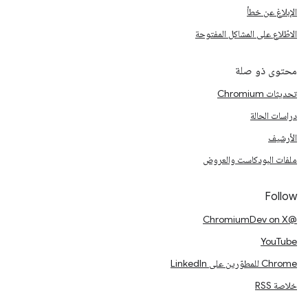
الإبلاغ عن خطأ
الاطّلاع على المشاكل المفتوحة
محتوى ذو صلة
تحديثات Chromium
دراسات الحالة
الأرشيف
ملفات البودكاست والعروض
Follow
@ChromiumDev on X
YouTube
Chrome للمطوّرين على LinkedIn
خلاصة RSS