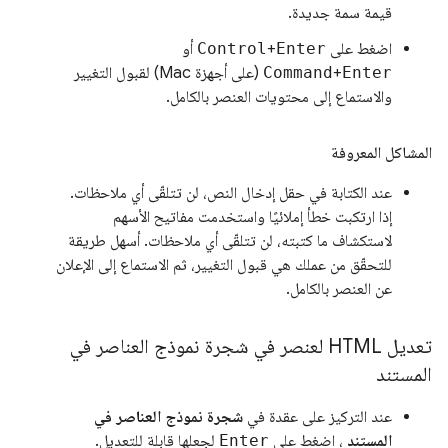
قيمة سمة جديدة.
اضغط على
Enter
+
Control
أو
Enter
+
Command
(على أجهزة Mac) لقبول التغيير
والاستماع إلى محتويات العنصر بالكامل.
المشاكل المعروفة
عند الكتابة في حقل إدخال النص، لن تتلقّى أي ملاحظات.
إذا ارتكبت خطأ إملائيًا واستخدمت مفاتيح الأسهم
لاستكشاف ما كتبته، لن تتلقّى أي ملاحظات. أسهل طريقة
للتحقّق من عملك هي قبول التغيير، ثم الاستماع إلى الإعلان
عن العنصر بالكامل.
تعديل HTML لعنصر في شجرة نموذج العناصر في
المستند
عند التركيز على عقدة في
شجرة نموذج العناصر في
المستند
، اضغط على
Enter
لجعلها قابلة للتعديل.