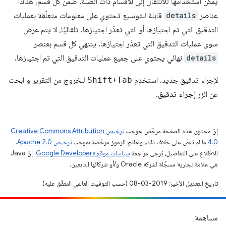
يمكن استخدامها للانتقال إلى الأقسام ذات الصلة. ضمن كل قسم، هناك
عناصر
details
قابلة للتوسيع تحتوي على معلومات متعلّقة بعمليات
التدقيق التي تم اجتيازها أو التي تعذّر اجتيازها. تلقائيًا، لا يتم عرض
سوى عمليات التدقيق التي تعذّر اجتيازها. ينتهي كل قسم بعنصر
details
نهائي يحتوي على جميع عمليات التدقيق التي تم اجتيازها.
لإجراء تدقيق جديد، استخدِم
Tab
+
Shift
للخروج من التقرير و ابحث
عن الزر
إجراء تدقيق
.
إنّ محتوى هذه الصفحة مرخّص بموجب
ترخيص Creative Commons Attribution
4.0‏
ما لم يُنصّ على خلاف ذلك، ونماذج الرموز مرخّصة بموجب
ترخيص Apache 2.0‏
.
للاطّلاع على التفاصيل، يُرجى مراجعة
سياسات موقع Google Developers‏
. إنّ Java
هي علامة تجارية مسجَّلة لشركة Oracle و/أو شركائها التابعين.
تاريخ التعديل الأخير: 2019-03-08 (حسب التوقيت العالمي المتفَّق عليه)
مساهمة