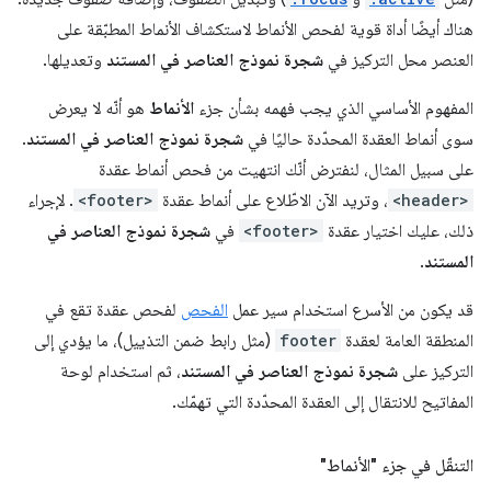
هناك أيضًا أداة قوية لفحص الأنماط لاستكشاف الأنماط المطبّقة على
العنصر محل التركيز في
شجرة نموذج العناصر في المستند
وتعديلها.
المفهوم الأساسي الذي يجب فهمه بشأن جزء
الأنماط
هو أنّه لا يعرض
سوى أنماط العقدة المحدّدة حاليًا في
شجرة نموذج العناصر في المستند
.
على سبيل المثال، لنفترض أنّك انتهيت من فحص أنماط عقدة
<header>
، وتريد الآن الاطّلاع على أنماط عقدة
<footer>
. لإجراء
ذلك، عليك اختيار عقدة
<footer>
في
شجرة نموذج العناصر في
المستند
.
قد يكون من الأسرع استخدام سير عمل
الفحص
لفحص عقدة تقع في
المنطقة العامة لعقدة
footer
(مثل رابط ضمن التذييل)، ما يؤدي إلى
التركيز على
شجرة نموذج العناصر في المستند
، ثم استخدام لوحة
المفاتيح للانتقال إلى العقدة المحدّدة التي تهمّك.
التنقّل في جزء "الأنماط"