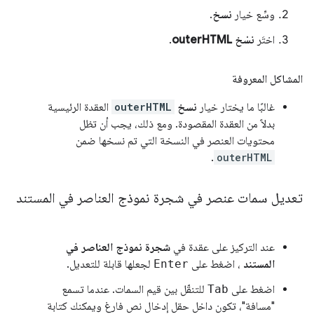
وسِّع خيار
نسخ
.
اختَر
نسْخ outerHTML
.
المشاكل المعروفة
غالبًا ما يختار خيار
نسخ
outerHTML
العقدة الرئيسية
بدلاً من العقدة المقصودة. ومع ذلك، يجب أن تظل
محتويات العنصر في النسخة التي تم نسخها ضمن
.
outerHTML
تعديل سمات عنصر في شجرة نموذج العناصر في المستند
عند التركيز على عقدة في
شجرة نموذج العناصر في
المستند
، اضغط على
Enter
لجعلها قابلة للتعديل.
اضغط على
Tab
للتنقّل بين قيم السمات. عندما تسمع
"مسافة"، تكون داخل حقل إدخال نص فارغ ويمكنك كتابة