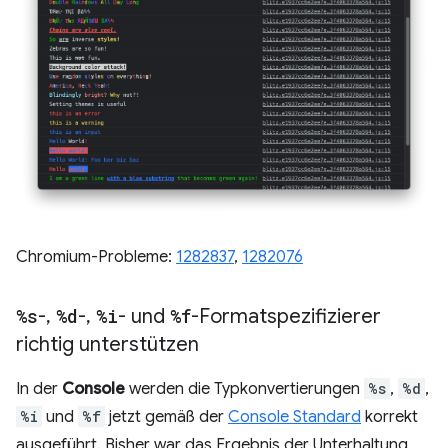
Chromium-Probleme:
1282837
,
1282076
%s
-
,
%d
-
,
%i
- und
%f
-Formatspezifizierer
richtig unterstützen
In der
Console
werden die Typkonvertierungen
%s
,
%d
,
%i
und
%f
jetzt gemäß der
Console Standard
korrekt
ausgeführt. Bisher war das Ergebnis der Unterhaltung