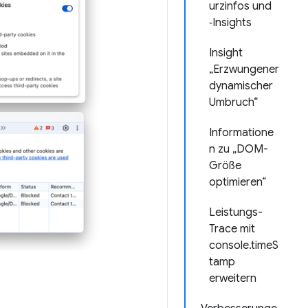
urzinfos und
‑Insights
Insight
„Erzwungener
dynamischer
Umbruch“
Informatione
n zu „DOM-
Größe
optimieren“
Leistungs-
Trace mit
console.timeS
tamp
erweitern