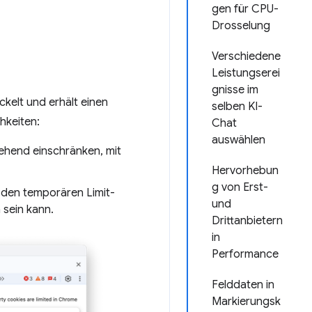
gen für CPU-
Drosselung
Verschiedene
Leistungserei
gnisse im
kelt und erhält einen
selben KI-
hkeiten:
Chat
auswählen
gehend einschränken, mit
Hervorhebun
g von Erst-
h den temporären Limit-
und
sein kann.
Drittanbietern
in
Performance
Felddaten in
Markierungsk