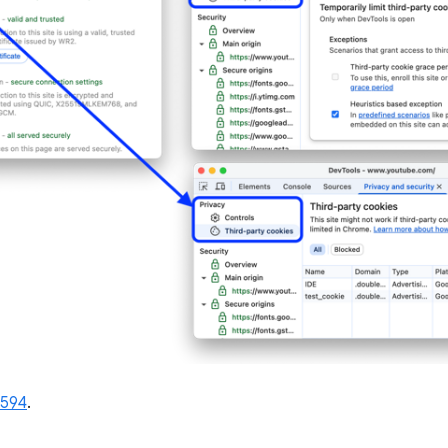
4594
.