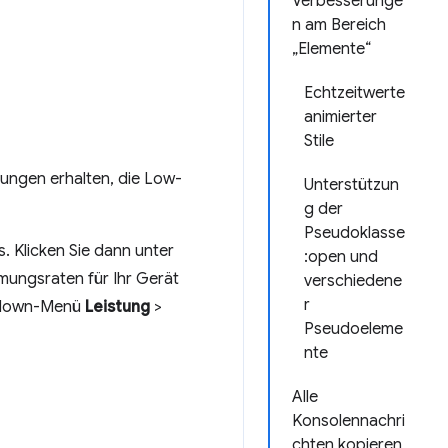
Verbesserunge
n am Bereich
„Elemente“
Echtzeitwerte
animierter
Stile
lungen erhalten, die Low-
Unterstützun
g der
Pseudoklasse
. Klicken Sie dann unter
:open und
mungsraten für Ihr Gerät
verschiedene
r
op-down-Menü
Leistung
>
Pseudoeleme
nte
Alle
Konsolennachri
chten kopieren