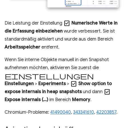
check_box
Die Leistung der Einstellung
Numerische Werte in
die Erfassung einbeziehen
wurde verbessert. Sie ist
standardmäßig aktiviert und wurde aus dem Bereich
Arbeitsspeicher
entfernt.
Wenn Sie interne Objekte manuell in den Snapshot
aufnehmen möchten, aktivieren Sie zuerst die
Einstellungen
check_box
Einstellungen
>
Experiments
>
Show option to
check_box
expose internals in heap snapshots
und dann
Expose internals (...)
im Bereich
Memory
.
Chromium-Probleme:
41490040
,
343341610
,
42203857
.