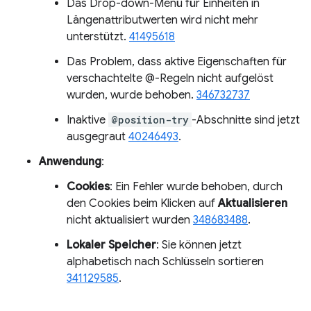
Das Drop-down-Menü für Einheiten in
Längenattributwerten wird nicht mehr
unterstützt.
41495618
Das Problem, dass aktive Eigenschaften für
verschachtelte @-Regeln nicht aufgelöst
wurden, wurde behoben.
346732737
Inaktive
@position-try
-Abschnitte sind jetzt
ausgegraut
40246493
.
Anwendung
:
Cookies
: Ein Fehler wurde behoben, durch
den Cookies beim Klicken auf
Aktualisieren
nicht aktualisiert wurden
348683488
.
Lokaler Speicher
: Sie können jetzt
alphabetisch nach Schlüsseln sortieren
341129585
.