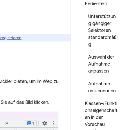
Bedienfeld
Unterstützun
g gängiger
Selektoren
standardmäßi
registrieren
.
g
Auswahl der
Aufnahme
anpassen
ickler bieten, um im Web zu
Aufnahme
umbenennen
ie auf das Bild klicken.
Klassen-/Funkti
onseigenschaft
en in der
Vorschau