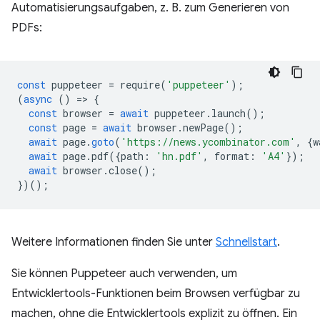
Automatisierungsaufgaben, z. B. zum Generieren von
PDFs:
const
puppeteer
=
require
(
'puppeteer'
);
(
async
()
=
>
{
const
browser
=
await
puppeteer
.
launch
();
const
page
=
await
browser
.
newPage
();
await
page
.
goto
(
'https://news.ycombinator.com'
,
{
w
await
page
.
pdf
({
path
:
'hn.pdf'
,
format
:
'A4'
});
await
browser
.
close
();
})();
Weitere Informationen finden Sie unter
Schnellstart
.
Sie können Puppeteer auch verwenden, um
Entwicklertools-Funktionen beim Browsen verfügbar zu
machen, ohne die Entwicklertools explizit zu öffnen. Ein