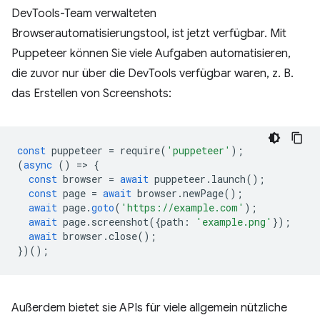
DevTools-Team verwalteten
Browserautomatisierungstool, ist jetzt verfügbar. Mit
Puppeteer können Sie viele Aufgaben automatisieren,
die zuvor nur über die DevTools verfügbar waren, z. B.
das Erstellen von Screenshots:
const
puppeteer
=
require
(
'puppeteer'
);
(
async
()
=
>
{
const
browser
=
await
puppeteer
.
launch
();
const
page
=
await
browser
.
newPage
();
await
page
.
goto
(
'https://example.com'
);
await
page
.
screenshot
({
path
:
'example.png'
});
await
browser
.
close
();
})();
Außerdem bietet sie APIs für viele allgemein nützliche