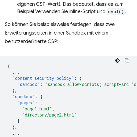
eigenen CSP-Wert). Das bedeutet, dass es zum
Beispiel Verwenden Sie Inline-Script und
eval()
.
So können Sie beispielsweise festlegen, dass zwei
Erweiterungsseiten in einer Sandbox mit einem
benutzerdefinierte CSP:
{
...
"content_security_policy"
:
{
"sandbox"
:
"sandbox allow-scripts; script-src 's
},
"sandbox"
:
{
"pages"
:
[
"page1.html"
,
"directory/page2.html"
]
},
...