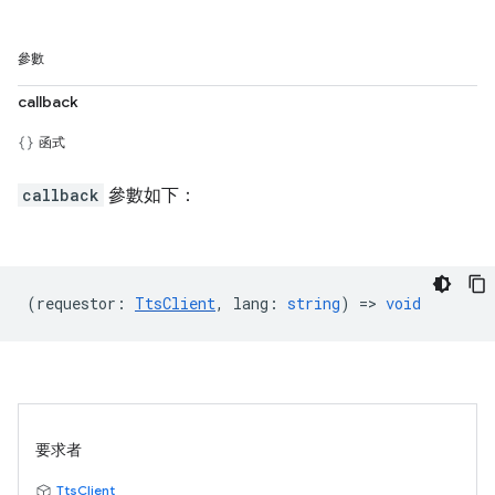
參數
callback
函式
callback
參數如下：
(
requestor
:
TtsClient
,
lang
:
string
) =>
void
要求者
TtsClient