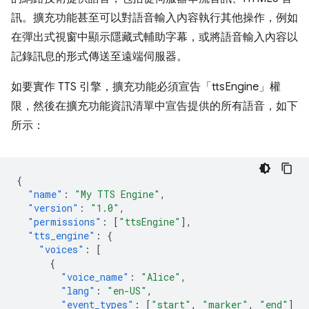
訊。擴充功能甚至可以對語音輸入內容執行其他操作，例如
在彈出式視窗中顯示隱藏式輔助字幕，或將語音輸入內容以
記錄訊息的形式傳送至遠端伺服器。
如要實作 TTS 引擎，擴充功能必須宣告「ttsEngine」權
限，然後在擴充功能資訊清單中宣告提供的所有語音，如下
所示：
{
"name"
:
"My TTS Engine"
,
"version"
:
"1.0"
,
"permissions"
:
[
"ttsEngine"
],
"tts_engine"
:
{
"voices"
:
[
{
"voice_name"
:
"Alice"
,
"lang"
:
"en-US"
,
"event_types"
:
[
"start"
,
"marker"
,
"end"
]