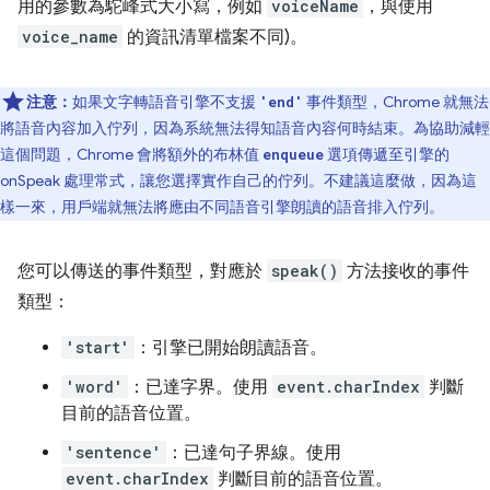
用的參數為駝峰式大小寫，例如
voiceName
，與使用
voice_name
的資訊清單檔案不同)。
注意：
如果文字轉語音引擎不支援
事件類型，Chrome 就無法
'end'
將語音內容加入佇列，因為系統無法得知語音內容何時結束。為協助減輕
這個問題，Chrome 會將額外的布林值
選項傳遞至引擎的
enqueue
onSpeak 處理常式，讓您選擇實作自己的佇列。不建議這麼做，因為這
樣一來，用戶端就無法將應由不同語音引擎朗讀的語音排入佇列。
您可以傳送的事件類型，對應於
speak()
方法接收的事件
類型：
'start'
：引擎已開始朗讀語音。
'word'
：已達字界。使用
event.charIndex
判斷
目前的語音位置。
'sentence'
：已達句子界線。使用
event.charIndex
判斷目前的語音位置。