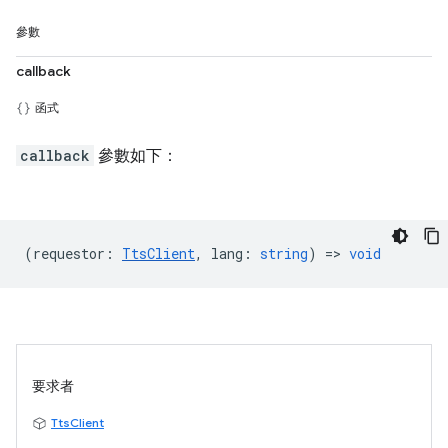
參數
callback
函式
callback
參數如下：
(
requestor
:
TtsClient
,
lang
:
string
) =>
void
要求者
TtsClient