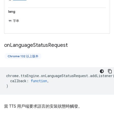
lang
字串
on
Language
Status
Request
Chrome 132 以上版本
chrome
.
ttsEngine
.
onLanguageStatusRequest
.
addListener
callback
:
function
,
)
當 TTS 用戶端要求語言的安裝狀態時觸發。