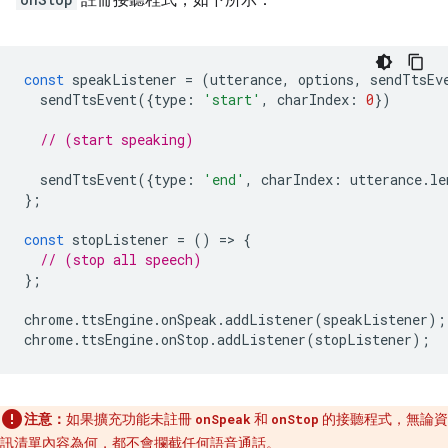
註冊接聽程式，如下所示：
const
speakListener
=
(
utterance
,
options
,
sendTtsEv
sendTtsEvent
({
type
:
'start'
,
charIndex
:
0
})
// (start speaking)
sendTtsEvent
({
type
:
'end'
,
charIndex
:
utterance
.
le
};
const
stopListener
=
()
=
>
{
// (stop all speech)
};
chrome
.
ttsEngine
.
onSpeak
.
addListener
(
speakListener
);
chrome
.
ttsEngine
.
onStop
.
addListener
(
stopListener
);
注意：
如果擴充功能未註冊
和
的接聽程式，無論資
onSpeak
onStop
訊清單內容為何，都不會攔截任何語音通話。