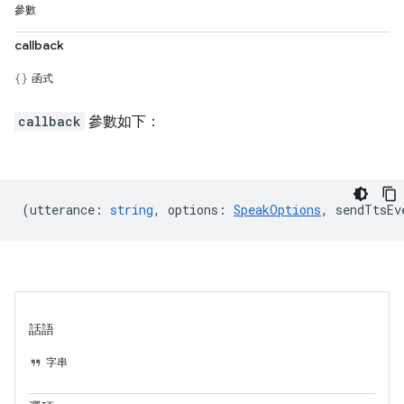
參數
callback
函式
callback
參數如下：
(
utterance
:
string
,
options
:
SpeakOptions
,
sendTtsEv
話語
字串