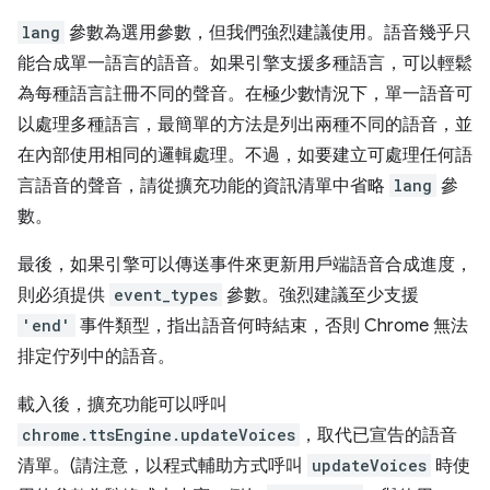
lang
參數為選用參數，但我們強烈建議使用。語音幾乎只
能合成單一語言的語音。如果引擎支援多種語言，可以輕鬆
為每種語言註冊不同的聲音。在極少數情況下，單一語音可
以處理多種語言，最簡單的方法是列出兩種不同的語音，並
在內部使用相同的邏輯處理。不過，如要建立可處理任何語
言語音的聲音，請從擴充功能的資訊清單中省略
lang
參
數。
最後，如果引擎可以傳送事件來更新用戶端語音合成進度，
則必須提供
event_types
參數。強烈建議至少支援
'end'
事件類型，指出語音何時結束，否則 Chrome 無法
排定佇列中的語音。
載入後，擴充功能可以呼叫
chrome.ttsEngine.updateVoices
，取代已宣告的語音
清單。(請注意，以程式輔助方式呼叫
updateVoices
時使