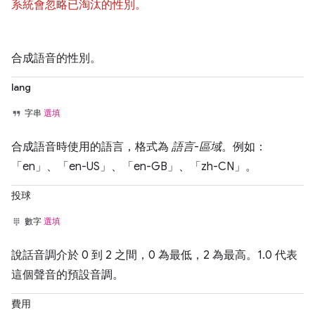
系統會忽略已淘汰的性別。
合成語音的性別。
lang
字串
選填
合成語音時使用的語言，格式為
語言
-
區域
。例如：
「en」、「en-US」、「en-GB」、「zh-CN」。
投球
數字
選填
說話音調介於 0 到 2 之間，0 為最低，2 為最高。1.0 代表
這個聲音的預設音調。
費用