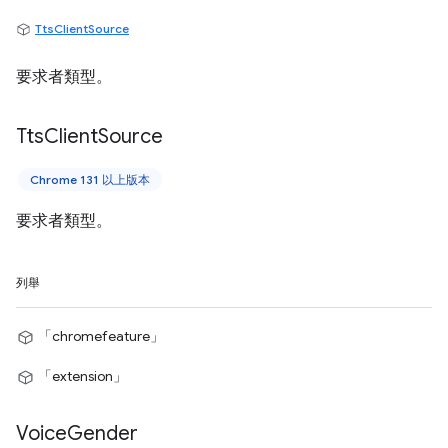
TtsClientSource
要求者類型。
Tts
Client
Source
Chrome 131 以上版本
要求者類型。
列舉
「chromefeature」
「extension」
Voice
Gender