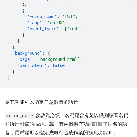
},
{
"voice_name"
:
"Pat"
,
"lang"
:
"en-US"
,
"event_types"
:
[
"end"
]
}
]
},
"background"
:
{
"page"
:
"background.html"
,
"persistent"
:
false
}
}
擴充功能可以指定任意數量的語音。
voice_name
參數為必填。名稱應含有足以識別語音名稱
和所用引擎的描述。萬一有兩個擴充功能註冊了同名的語
音，用戶端可以指定應執行合成作業的擴充功能 ID。