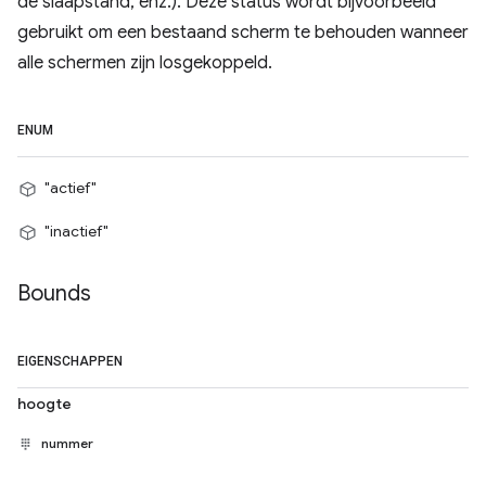
de slaapstand, enz.). Deze status wordt bijvoorbeeld
gebruikt om een ​​bestaand scherm te behouden wanneer
alle schermen zijn losgekoppeld.
ENUM
"actief"
"inactief"
Bounds
EIGENSCHAPPEN
hoogte
nummer