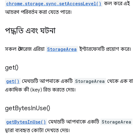
chrome.storage.sync.setAccessLevel()
কল করে এই
আচরণ পরিবর্তন করা যেতে পারে।
পদ্ধতি এবং ঘটনা
সকল স্টোরেজ এরিয়া
StorageArea
ইন্টারফেসটি প্রয়োগ করে।
get(
)
get()
মেথডটি আপনাকে একটি
StorageArea
থেকে এক বা
একাধিক কী (key) রিড করতে দেয়।
get
Bytes
In
Use(
)
getBytesInUse()
মেথডটি আপনাকে একটি
StorageArea
দ্বারা ব্যবহৃত কোটা দেখতে দেয়।