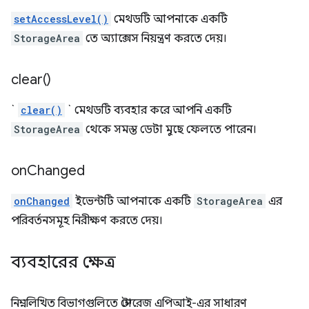
setAccessLevel()
মেথডটি আপনাকে একটি
StorageArea
তে অ্যাক্সেস নিয়ন্ত্রণ করতে দেয়।
clear(
)
`
clear()
` মেথডটি ব্যবহার করে আপনি একটি
StorageArea
থেকে সমস্ত ডেটা মুছে ফেলতে পারেন।
on
Changed
onChanged
ইভেন্টটি আপনাকে একটি
StorageArea
এর
পরিবর্তনসমূহ নিরীক্ষণ করতে দেয়।
ব্যবহারের ক্ষেত্র
নিম্নলিখিত বিভাগগুলিতে স্টোরেজ এপিআই-এর সাধারণ