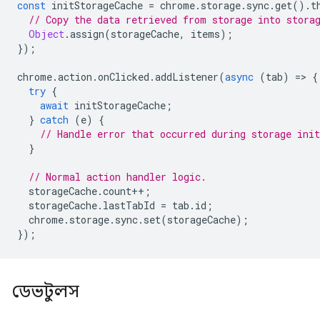
const
initStorageCache
=
chrome
.
storage
.
sync
.
get
().
t
// Copy the data retrieved from storage into stora
Object
.
assign
(
storageCache
,
items
);
});
chrome
.
action
.
onClicked
.
addListener
(
async
(
tab
)
=
>
{
try
{
await
initStorageCache
;
}
catch
(
e
)
{
// Handle error that occurred during storage init
}
// Normal action handler logic.
storageCache
.
count
++
;
storageCache
.
lastTabId
=
tab
.
id
;
chrome
.
storage
.
sync
.
set
(
storageCache
);
});
ডেভটুলস