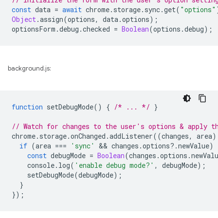
const
data
=
await
chrome
.
storage
.
sync
.
get
(
"options"
Object
.
assign
(
options
,
data
.
options
);
optionsForm
.
debug
.
checked
=
Boolean
(
options
.
debug
);
background.js:
function
setDebugMode
()
{
/* ... */
}
// Watch for changes to the user's options & apply t
chrome
.
storage
.
onChanged
.
addListener
((
changes
,
area
)
if
(
area
===
'sync'
 && 
changes
.
options
?
.
newValue
)
const
debugMode
=
Boolean
(
changes
.
options
.
newVal
console
.
log
(
'enable debug mode?'
,
debugMode
);
setDebugMode
(
debugMode
);
}
});