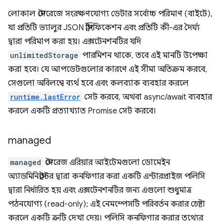
লোকাল স্টোরেজে সংরক্ষণযোগ্য ডেটার সর্বোচ্চ পরিমাণ (বাইটে),
যা প্রতিটি ভ্যালুর JSON স্ট্রিংফিকেশন এবং প্রতিটি কী-এর দৈর্ঘ্য
দ্বারা পরিমাপ করা হয়। এক্সটেনশনটির যদি
unlimitedStorage
পারমিশন থাকে, তবে এই মানটি উপেক্ষা
করা হবে। যে আপডেটগুলোর কারণে এই সীমা অতিক্রম করবে,
সেগুলো অবিলম্বে ব্যর্থ হবে এবং কলব্যাক ব্যবহার করলে
runtime.lastError
সেট করবে, অথবা async/await ব্যবহার
করলে একটি প্রত্যাখ্যাত Promise সেট করবে।
managed
managed
স্টোরেজ এরিয়ার আইটেমগুলো ডোমেইন
অ্যাডমিনিস্ট্রেটর দ্বারা কনফিগার করা একটি এন্টারপ্রাইজ পলিসি
দ্বারা নির্ধারিত হয় এবং এক্সটেনশনটির জন্য এগুলো শুধুমাত্র
পঠনযোগ্য (read-only); এই নেমস্পেসটি পরিবর্তন করার চেষ্টা
করলে একটি ত্রুটি দেখা দেয়। পলিসি কনফিগার করার তথ্যের