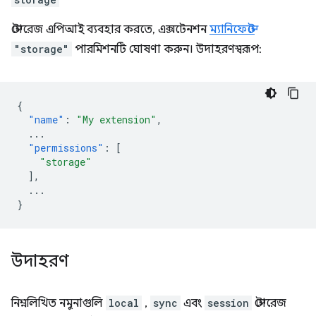
স্টোরেজ এপিআই ব্যবহার করতে, এক্সটেনশন
ম্যানিফেস্টে
"storage"
পারমিশনটি ঘোষণা করুন। উদাহরণস্বরূপ:
{
"name"
:
"My extension"
,
...
"permissions"
:
[
"storage"
],
...
}
উদাহরণ
নিম্নলিখিত নমুনাগুলি
local
,
sync
এবং
session
স্টোরেজ