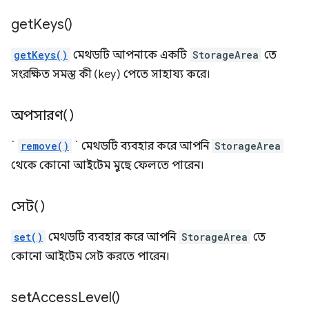
get
Keys(
)
getKeys()
মেথডটি আপনাকে একটি
StorageArea
তে
সংরক্ষিত সমস্ত কী (key) পেতে সাহায্য করে।
অপসারণ()
`
remove()
` মেথডটি ব্যবহার করে আপনি
StorageArea
থেকে কোনো আইটেম মুছে ফেলতে পারেন।
সেট()
set()
মেথডটি ব্যবহার করে আপনি
StorageArea
তে
কোনো আইটেম সেট করতে পারেন।
set
Access
Level(
)