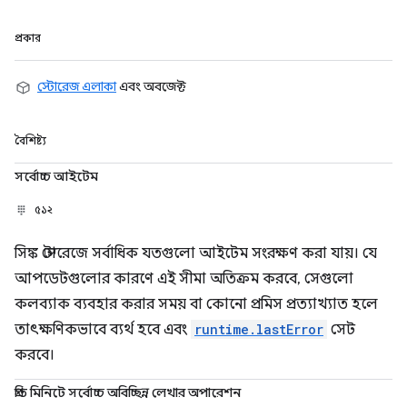
প্রকার
স্টোরেজ এলাকা
এবং অবজেক্ট
বৈশিষ্ট্য
সর্বোচ্চ আইটেম
৫১২
সিঙ্ক স্টোরেজে সর্বাধিক যতগুলো আইটেম সংরক্ষণ করা যায়। যে
আপডেটগুলোর কারণে এই সীমা অতিক্রম করবে, সেগুলো
কলব্যাক ব্যবহার করার সময় বা কোনো প্রমিস প্রত্যাখ্যাত হলে
তাৎক্ষণিকভাবে ব্যর্থ হবে এবং
runtime.lastError
সেট
করবে।
প্রতি মিনিটে সর্বোচ্চ অবিচ্ছিন্ন লেখার অপারেশন