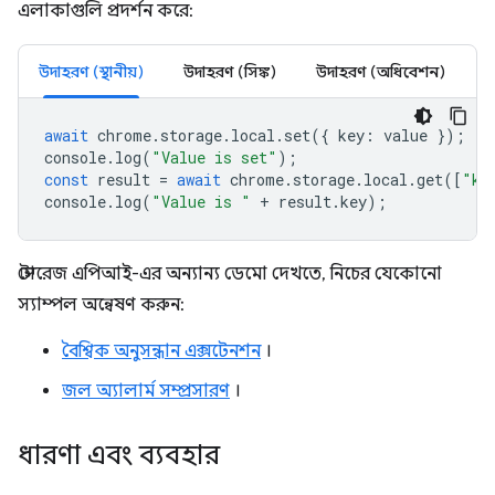
এলাকাগুলি প্রদর্শন করে:
উদাহরণ (স্থানীয়)
উদাহরণ (সিঙ্ক)
উদাহরণ (অধিবেশন)
await
chrome
.
storage
.
local
.
set
({
key
:
value
});
console
.
log
(
"Value is set"
);
const
result
=
await
chrome
.
storage
.
local
.
get
([
"ke
console
.
log
(
"Value is "
+
result
.
key
);
স্টোরেজ এপিআই-এর অন্যান্য ডেমো দেখতে, নিচের যেকোনো
স্যাম্পল অন্বেষণ করুন:
বৈশ্বিক অনুসন্ধান এক্সটেনশন
।
জল অ্যালার্ম সম্প্রসারণ
।
ধারণা এবং ব্যবহার