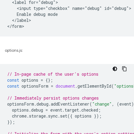
  <label for="debug">

    <input type="checkbox" name="debug" id="debug">

    Enable debug mode

  </label>

options.js:
// In-page cache of the user's options
const
options
=
{};
const
optionsForm
=
document
.
getElementById
(
"options
// Immediately persist options changes
optionsForm
.
debug
.
addEventListener
(
"change"
,
(
event
)
options
.
debug
=
event
.
target
.
checked
;
chrome
.
storage
.
sync
.
set
({
options
});
});
// Initialize the form with the user's option settin