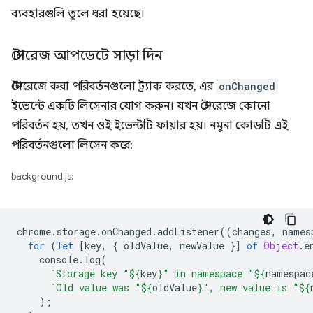
ব্যবহারগুলি তুলে ধরা হয়েছে।
স্টোরেজ আপডেটে সাড়া দিন
স্টোরেজে করা পরিবর্তনগুলো ট্র্যাক করতে, এর
onChanged
ইভেন্টে একটি লিসেনার যোগ করুন। যখন স্টোরেজে কোনো
পরিবর্তন হয়, তখন ওই ইভেন্টটি ফায়ার হয়। নমুনা কোডটি এই
পরিবর্তনগুলো লিসেন করে:
background.js:
chrome
.
storage
.
onChanged
.
addListener
((
changes
,
names
for
(
let
[
key
,
{
oldValue
,
newValue
}]
of
Object
.
e
console
.
log
(
`Storage key "
${
key
}
" in namespace "
${
namespac
`Old value was "
${
oldValue
}
", new value is "
${
);