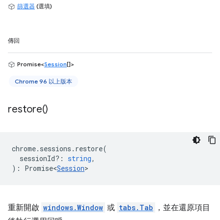
篩選器
(選填)
傳回
Promise<
Session
[]>
Chrome 96 以上版本
restore(
)
chrome
.
sessions
.
restore
(
sessionId?
:
string
,
)
:
Promise<
Session
>
重新開啟
windows.Window
或
tabs.Tab
，並在還原項目