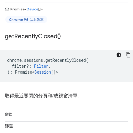
Promise<
Device
[]>
Chrome 96 以上版本
get
Recently
Closed(
)
chrome
.
sessions
.
getRecentlyClosed
(
filter?
:
Filter
,
)
:
Promise<
Session
[]
>
取得最近關閉的分頁和/或視窗清單。
參數
篩選