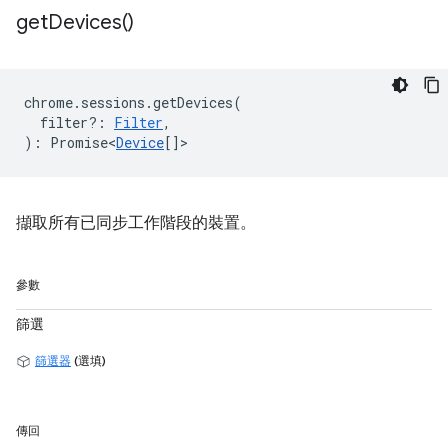
get
Devices(
)
chrome
.
sessions
.
getDevices
(
filter?
:
Filter
,
)
:
Promise<
Device
[]
>
擷取所有已同步工作階段的裝置。
參數
篩選
篩選器
(選填)
傳回