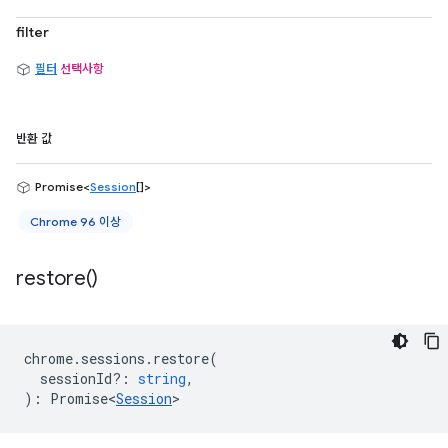
filter
필터
선택사항
반환 값
Promise<
Session
[]>
Chrome 96 이상
restore(
)
chrome
.
sessions
.
restore
(
sessionId?
:
string
,
)
:
Promise<
Session
>