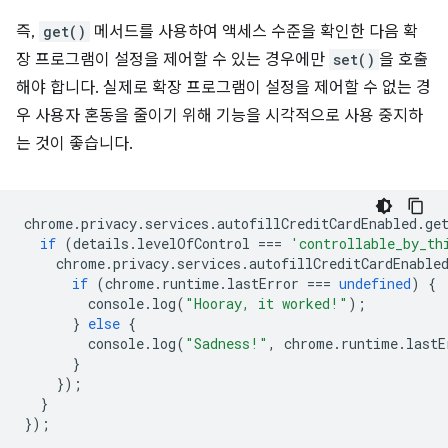
즉,
get()
메서드를 사용하여 액세스 수준을 확인한 다음 확
장 프로그램이 설정을 제어할 수 있는 경우에만
set()
을 호출
해야 합니다. 실제로 확장 프로그램이 설정을 제어할 수 없는 경
우 사용자 혼동을 줄이기 위해 기능을 시각적으로 사용 중지하
는 것이 좋습니다.
chrome
.
privacy
.
services
.
autofillCreditCardEnabled
.
ge
if
(
details
.
levelOfControl
===
'controllable_by_th
chrome
.
privacy
.
services
.
autofillCreditCardEnable
if
(
chrome
.
runtime
.
lastError
===
undefined
)
{
console
.
log
(
"Hooray, it worked!"
);
}
else
{
console
.
log
(
"Sadness!"
,
chrome
.
runtime
.
lastE
}
});
}
});