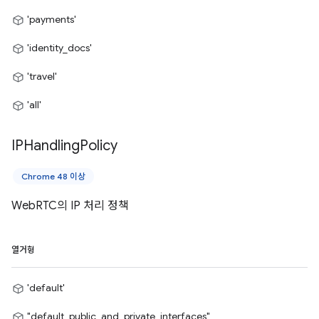
'payments'
'identity_docs'
'travel'
'all'
IPHandling
Policy
Chrome 48 이상
WebRTC의 IP 처리 정책
열거형
'default'
"default_public_and_private_interfaces"