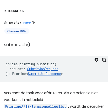
RETOURNEREN
Belofte<
Printer
[]>
Chroom 100+
submit
Job(
)
chrome
.
printing
.
submitJob
(
request
:
SubmitJobRequest
,
)
:
Promise<
SubmitJobResponse
>
Verzendt de taak voor afdrukken. Als de extensie niet
voorkomt in het beleid
PrintingAPIExtensionsAllowlist
, wordt de gebruiker