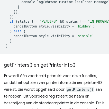
console
.
log
(
chrome
.
runtime
.
lastError
.
message
}
});
});
if
(
status
!==
"PENDING"
 && 
status
!==
"IN_PROGRE
cancelButton
.
style
.
visibility
=
'hidden'
;
}
else
{
cancelButton
.
style
.
visibility
=
'visible'
;
}
}
get
Printers(
) en
get
Printer
Info(
)
Er wordt één voorbeeld gebruikt voor deze functies,
omdat het ophalen van printerinformatie een printer-ID
vereist, die wordt opgehaald door
getPrinters()
aan
te roepen. Dit voorbeeld registreert de naam en
beschrijving van de standaardprinter in de console. Dit is