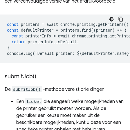
een vereenvoudigde versie van het afdrukvoorbeeld.
const
printers
=
await
chrome
.
printing
.
getPrinters
()
const
defaultPrinter
=
printers
.
find
((
printer
)
=
>
{
const
printerInfo
=
await
chrome
.
printing
.
getPrint
return
printerInfo
.
isDefault
;
}
console
.
log
(
`
Default
printer
:
$
{
defaultPrinter
.
name
}
submit
Job(
)
De
submitJob()
-methode vereist drie dingen.
Een
ticket
die aangeeft welke mogelijkheden van
de printer gebruikt moeten worden. Als de
gebruiker een keuze moet maken uit de
beschikbare mogelijkheden, kunt u deze voor een
specifieke printer ophalen met behulp van