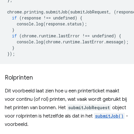
chrome
.
printing
.
submitJob
(
submitJobRequest
,
(
respons
if
(
response
!==
undefined
)
{
console
.
log
(
response
.
status
);
}
if
(
chrome
.
runtime
.
lastError
!==
undefined
)
{
console
.
log
(
chrome
.
runtime
.
lastError
.
message
);
}
});
Rolprinten
Dit voorbeeld laat zien hoe u een printerticket maakt
voor continu (of rol) printen, wat vaak wordt gebruikt bij
het printen van bonnen. Het
submitJobRequest
object
voor rolprinten is hetzelfde als dat in het
submitJob()
-
voorbeeld.