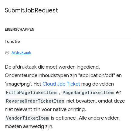
Submit
Job
Request
EIGENSCHAPPEN
functie
Afdruktaak
De afdruktaak die moet worden ingediend.
Ondersteunde inhoudstypen zijn "application/pdf" en
"image/png". Het
Cloud Job Ticket
mag de velden
FitToPageTicketItem
,
PageRangeTicketItem
en
ReverseOrderTicketItem
niet bevatten, omdat deze
niet relevant zijn voor native printing.
VendorTicketItem
is optioneel. Alle andere velden
moeten aanwezig zijn.