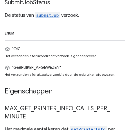
Submit
Job
Status
De status van
submitJob
verzoek.
ENUM
"OK"
Het verzonden afdrukopdrachtverzoek is geaccepteerd.
"GEBRUIKER_AFGEWEZEN"
Het verzonden afdruktaakverzoek is door de gebruiker afgewezen.
Eigenschappen
MAX
_
GET
_
PRINTER
_
INFO
_
CALLS
_
PER
_
MINUTE
Het maximale aantal keren dat
getPrinterInfo
per