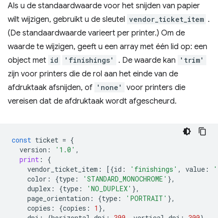
Als u de standaardwaarde voor het snijden van papier
wilt wijzigen, gebruikt u de sleutel
vendor_ticket_item
.
(De standaardwaarde varieert per printer.) Om de
waarde te wijzigen, geeft u een array met één lid op: een
object met
id
'finishings'
. De waarde kan
'trim'
zijn voor printers die de rol aan het einde van de
afdruktaak afsnijden, of
'none'
voor printers die
vereisen dat de afdruktaak wordt afgescheurd.
const
ticket
=
{
version
:
'1.0'
,
print
:
{
vendor_ticket_item
:
[{
id
:
'finishings'
,
value
:
'
color
:
{
type
:
'STANDARD_MONOCHROME'
},
duplex
:
{
type
:
'NO_DUPLEX'
},
page_orientation
:
{
type
:
'PORTRAIT'
},
copies
:
{
copies
:
1
},
dpi
:
{
horizontal_dpi
:
300
,
vertical_dpi
:
300
},