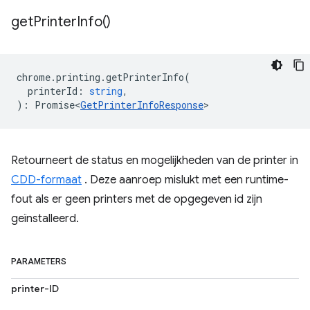
get
Printer
Info(
)
chrome
.
printing
.
getPrinterInfo
(
printerId
:
string
,
)
:
Promise<
GetPrinterInfoResponse
>
Retourneert de status en mogelijkheden van de printer in
CDD-formaat
. Deze aanroep mislukt met een runtime-
fout als er geen printers met de opgegeven id zijn
geïnstalleerd.
PARAMETERS
printer-ID