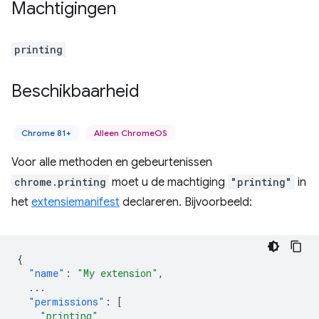
Machtigingen
printing
Beschikbaarheid
Chrome 81+
Alleen ChromeOS
Voor alle methoden en gebeurtenissen
chrome.printing
moet u de machtiging
"printing"
in
het
extensiemanifest
declareren. Bijvoorbeeld:
{
"name"
:
"My extension"
,
...
"permissions"
:
[
"printing"