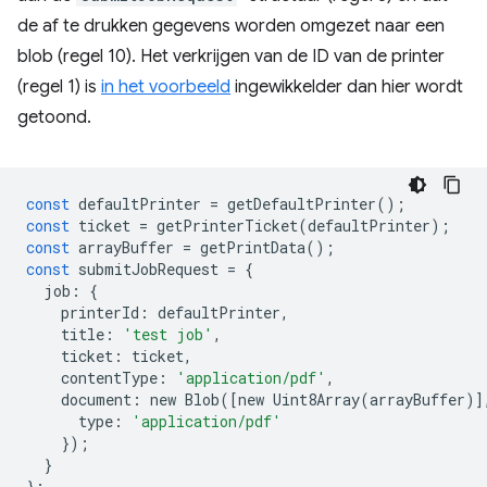
de af te drukken gegevens worden omgezet naar een
blob (regel 10). Het verkrijgen van de ID van de printer
(regel 1) is
in het voorbeeld
ingewikkelder dan hier wordt
getoond.
const
defaultPrinter
=
getDefaultPrinter
();
const
ticket
=
getPrinterTicket
(
defaultPrinter
);
const
arrayBuffer
=
getPrintData
();
const
submitJobRequest
=
{
job
:
{
printerId
:
defaultPrinter
,
title
:
'test job'
,
ticket
:
ticket
,
contentType
:
'application/pdf'
,
document
:
new
Blob
([
new
Uint8Array
(
arrayBuffer
)]
type
:
'application/pdf'
});
}
};