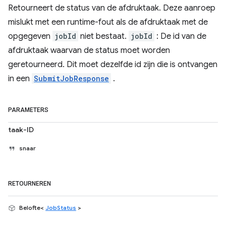
Retourneert de status van de afdruktaak. Deze aanroep
mislukt met een runtime-fout als de afdruktaak met de
opgegeven
jobId
niet bestaat.
jobId
: De id van de
afdruktaak waarvan de status moet worden
geretourneerd. Dit moet dezelfde id zijn die is ontvangen
in een
SubmitJobResponse
.
PARAMETERS
taak-ID
snaar
RETOURNEREN
Belofte<
JobStatus
>