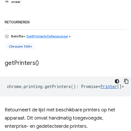
snaar
RETOURNEREN
Belofte<
GetPrinterInfoResponse
>
Chroom 100+
get
Printers(
)
chrome
.
printing
.
getPrinters
()
:
Promise<
Printer
[]
>
Retourneert de lijst met beschikbare printers op het
apparaat. Dit omvat handmatig toegevoegde,
enterprise- en gedetecteerde printers.