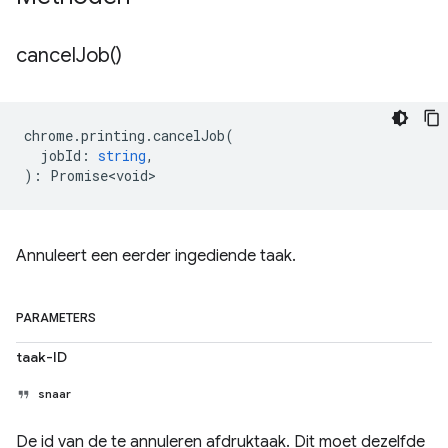
cancel
Job(
)
chrome
.
printing
.
cancelJob
(
jobId
:
string
,
)
:
Promise<void>
Annuleert een eerder ingediende taak.
PARAMETERS
taak-ID
snaar
De id van de te annuleren afdruktaak. Dit moet dezelfde