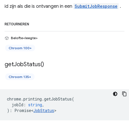
id zijn als die is ontvangen in een
SubmitJobResponse
.
RETOURNEREN
Belofte<leegte>
Chroom 100+
get
Job
Status(
)
Chroom 135+
chrome
.
printing
.
getJobStatus
(
jobId
:
string
,
)
:
Promise<
JobStatus
>