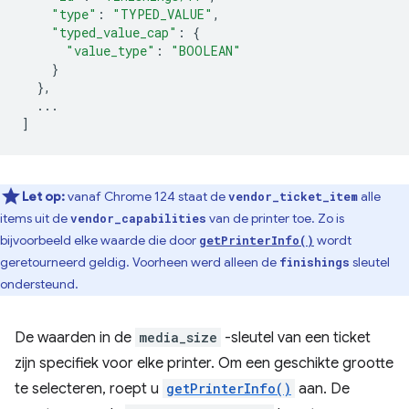
"type"
:
"TYPED_VALUE"
,
"typed_value_cap"
:
{
"value_type"
:
"BOOLEAN"
}
},
...
]
Let op:
vanaf Chrome 124 staat de
alle
vendor_ticket_item
items uit de
van de printer toe. Zo is
vendor_capabilities
bijvoorbeeld elke waarde die door
wordt
getPrinterInfo()
geretourneerd geldig. Voorheen werd alleen de
sleutel
finishings
ondersteund.
De waarden in de
media_size
-sleutel van een ticket
zijn specifiek voor elke printer. Om een ​​geschikte grootte
te selecteren, roept u
getPrinterInfo()
aan. De