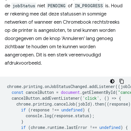
de
jobStatus
niet
PENDING
of
IN_PROGRESS
is. Houd
er rekening mee dat deze statussen in sommige
netwerken of wanneer een Chromebook rechtstreeks
op de printer is aangesloten, te snel kunnen worden
doorgegeven om de knop 'Annuleren' lang genoeg
zichtbaar te houden om te kunnen worden
aangeroepen. Dit is een sterk vereenvoudigd
afdrukvoorbeeld.
chrome
.
printing
.
onJobStatusChanged
.
addListener
((
jobI
const
cancelButton
=
document
.
getElementById
(
"canc
cancelButton
.
addEventListener
(
'click'
,
()
=
>
{
chrome
.
printing
.
cancelJob
(
jobId
).
then
((
response
)
if
(
response
!==
undefined
)
{
console
.
log
(
response
.
status
);
}
if
(
chrome
.
runtime
.
lastError
!==
undefined
)
{