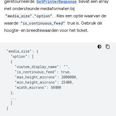
geretourneerde
GetPrinterResponse
bevat een array
met ondersteunde mediaformaten bij
"media_size"."option"
. Kies een optie waarvan de
waarde
"is_continuous_feed"
true is. Gebruik de
hoogte- en breedtewaarden voor het ticket.
"media_size": {

  "option": [

  {

    "custom_display_name": "",

    "is_continuous_feed": true,

    "max_height_microns": 2000000,

    "min_height_microns": 25400,

    "width_microns": 50800

  },

  ...

  ]
