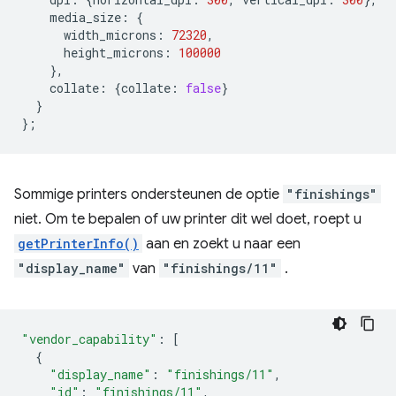
media_size
:
{
width_microns
:
72320
,
height_microns
:
100000
},
collate
:
{
collate
:
false
}
}
};
Sommige printers ondersteunen de optie
"finishings"
niet. Om te bepalen of uw printer dit wel doet, roept u
getPrinterInfo()
aan en zoekt u naar een
"display_name"
van
"finishings/11"
.
"vendor_capability"
:
[
{
"display_name"
:
"finishings/11"
,
"id"
:
"finishings/11"
,