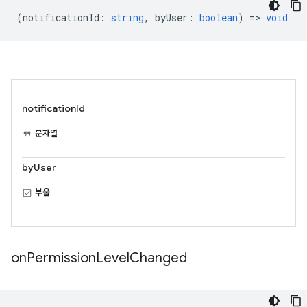
(
notificationId
:
string
,
byUser
:
boolean
) =>
void
notificationId
문자열
byUser
부울
on
Permission
Level
Changed