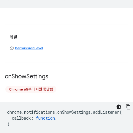
레벨
PermissionLevel
on
Show
Settings
Chrome 65부터 지원 중단됨
chrome
.
notifications
.
onShowSettings
.
addListener
(
callback
:
function
,
)