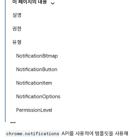
이 페이지의 내용
설명
권한
유형
NotificationBitmap
NotificationButton
NotificationItem
NotificationOptions
PermissionLevel
chrome.notifications
API를 사용하여 템플릿을 사용해