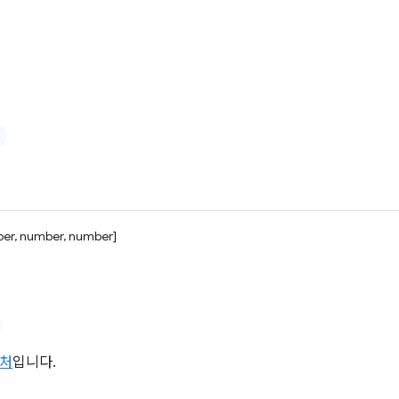
er, number, number]
처
입니다.