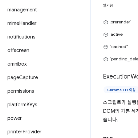
열거형
management
'prerender'
mime
Handler
'active'
notifications
"cached"
offscreen
"pending_dele
omnibox
Execution
Wo
page
Capture
Chrome 111 이상
permissions
스크립트가 실행될 
platform
Keys
DOM의 기본 세
power
습니다.
printer
Provider