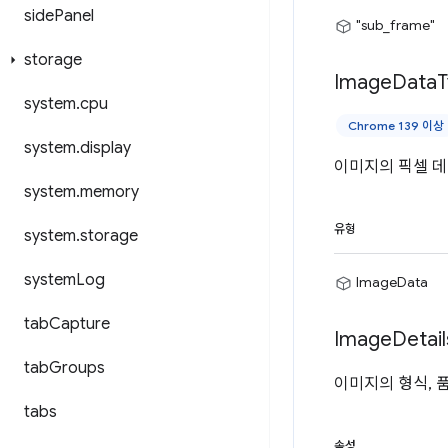
side
Panel
"sub_frame"
storage
Image
Data
T
system
.
cpu
Chrome 139 이상
system
.
display
이미지의 픽셀 데이
system
.
memory
유형
system
.
storage
system
Log
ImageData
tab
Capture
Image
Detail
tab
Groups
이미지의 형식, 
tabs
속성