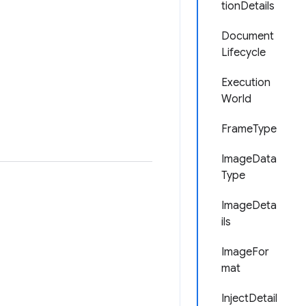
tionDetails
Document
Lifecycle
Execution
World
FrameType
ImageData
Type
ImageDeta
ils
ImageFor
mat
InjectDetail