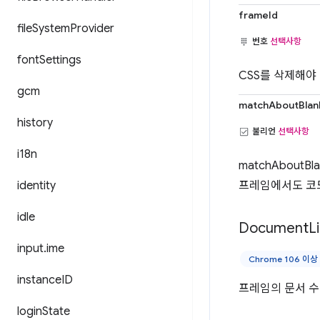
frameId
file
System
Provider
번호
선택사항
font
Settings
CSS를 삭제해야
gcm
matchAboutBlan
history
불리언
선택사항
i18n
matchAboutB
identity
프레임에서도 코
idle
Document
L
input
.
ime
Chrome 106 이상
instance
ID
프레임의 문서 수
login
State