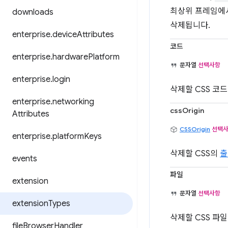
최상위 프레임에
downloads
삭제됩니다.
enterprise
.
device
Attributes
코드
enterprise
.
hardware
Platform
문자열
선택사항
enterprise
.
login
삭제할 CSS 코
enterprise
.
networking
cssOrigin
Attributes
CSSOrigin
선택
enterprise
.
platform
Keys
삭제할 CSS의
출
events
파일
extension
문자열
선택사항
extension
Types
삭제할 CSS 파
file
Browser
Handler