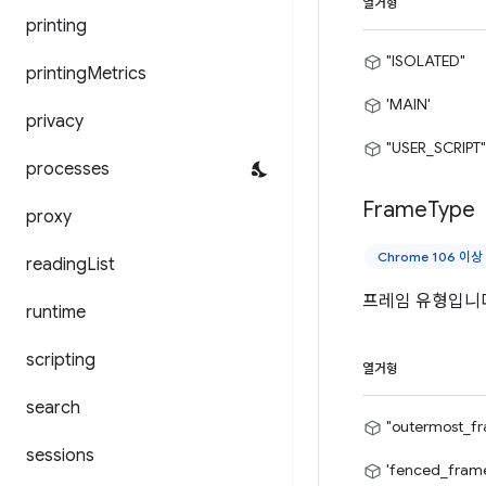
열거형
printing
"ISOLATED"
printing
Metrics
'MAIN'
privacy
"USER_SCRIPT"
processes
Frame
Type
proxy
Chrome 106 이상
reading
List
프레임 유형입니
runtime
scripting
열거형
search
"outermost_f
sessions
'fenced_fram