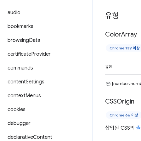
audio
유형
bookmarks
Color
Array
browsing
Data
Chrome 139 이상
certificate
Provider
유형
commands
content
Settings
[number, numb
context
Menus
CSSOrigin
cookies
Chrome 66 이상
debugger
삽입된 CSS의
출
declarative
Content