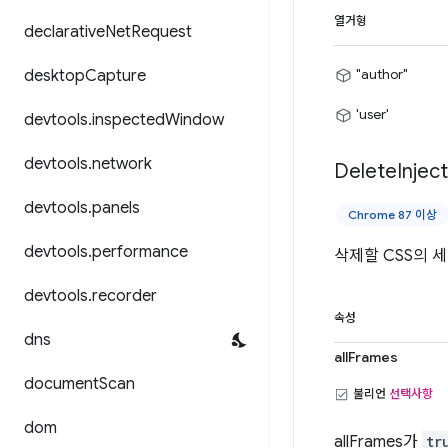
열거형
declarative
Net
Request
"author"
desktop
Capture
'user'
devtools
.
inspected
Window
devtools
.
network
Delete
Injec
devtools
.
panels
Chrome 87 이상
devtools
.
performance
삭제할 CSS의 
devtools
.
recorder
속성
dns
allFrames
document
Scan
불리언
선택사항
dom
allFrames가
tr