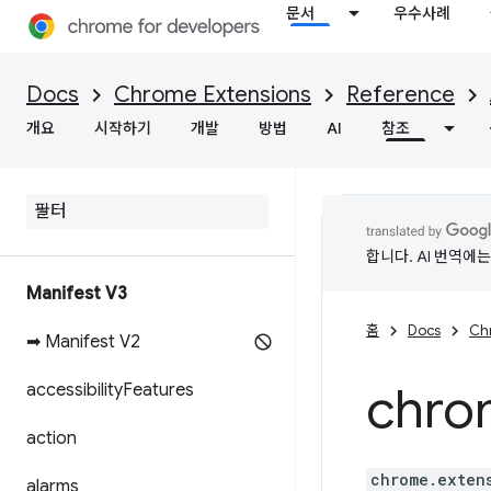
문서
우수사례
Docs
Chrome Extensions
Reference
개요
시작하기
개발
방법
AI
참조
합니다. AI 번역에
Manifest V3
홈
Docs
Ch
➡ Manifest V2
chro
accessibility
Features
action
chrome.exten
alarms