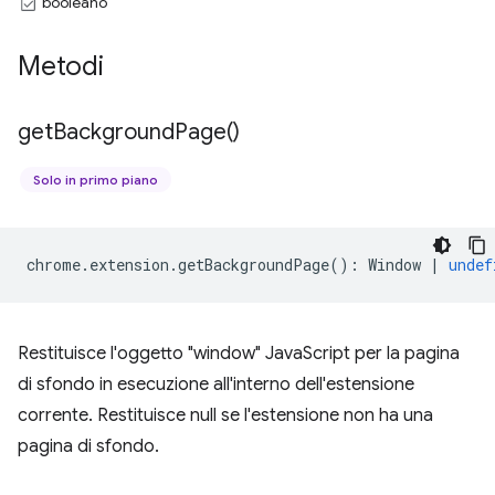
booleano
Metodi
get
Background
Page(
)
Solo in primo piano
chrome
.
extension
.
getBackgroundPage
()
:
Window
|
undef
Restituisce l'oggetto "window" JavaScript per la pagina
di sfondo in esecuzione all'interno dell'estensione
corrente. Restituisce null se l'estensione non ha una
pagina di sfondo.