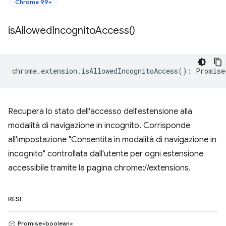
Chrome 99+
is
Allowed
Incognito
Access(
)
chrome
.
extension
.
isAllowedIncognitoAccess
()
:
Promise
Recupera lo stato dell'accesso dell'estensione alla
modalità di navigazione in incognito. Corrisponde
all'impostazione "Consentita in modalità di navigazione in
incognito" controllata dall'utente per ogni estensione
accessibile tramite la pagina chrome://extensions.
RESI
Promise<boolean>