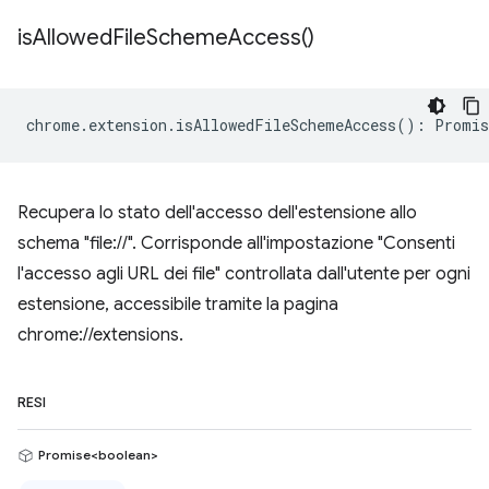
is
Allowed
File
Scheme
Access(
)
chrome
.
extension
.
isAllowedFileSchemeAccess
()
:
Promis
Recupera lo stato dell'accesso dell'estensione allo
schema "file://". Corrisponde all'impostazione "Consenti
l'accesso agli URL dei file" controllata dall'utente per ogni
estensione, accessibile tramite la pagina
chrome://extensions.
RESI
Promise<boolean>