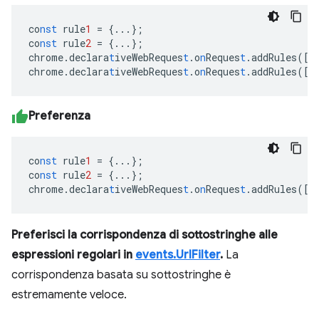
co
nst
rule
1
=
{
...
}
;
co
nst
rule
2
=
{
...
}
;
chrome.declara
t
iveWebReques
t
.o
n
Reques
t
.addRules(
[
r
chrome.declara
t
iveWebReques
t
.o
n
Reques
t
.addRules(
[
r
Preferenza
co
nst
rule
1
=
{
...
}
;
co
nst
rule
2
=
{
...
}
;
chrome.declara
t
iveWebReques
t
.o
n
Reques
t
.addRules(
[
r
Preferisci la corrispondenza di sottostringhe alle
espressioni regolari in
events.UrlFilter
.
La
corrispondenza basata su sottostringhe è
estremamente veloce.