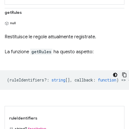
getRules
null
Restituisce le regole attualmente registrate.
La funzione
getRules
ha questo aspetto:
(
ruleIdentifiers?
:
string
[],
callback
:
function
) => 
ruleIdentifiers
string[]
facoltativo