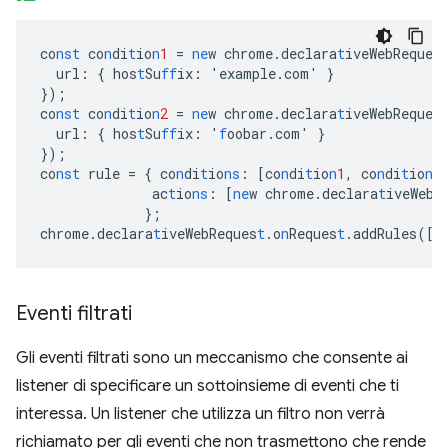
co
nst
co
n
di
t
io
n
1
=
ne
w
chrome.declara
t
iveWebReques
url
:
{
hos
t
Su
ff
ix
:
'example.com'
}
}
);
co
nst
co
n
di
t
io
n
2
=
ne
w
chrome.declara
t
iveWebReques
url
:
{
hos
t
Su
ff
ix
:
'
f
oobar.com'
}
}
);
co
nst
rule
=
{
co
n
di
t
io
ns
:
[
co
n
di
t
io
n
1
,
co
n
di
t
io
n
2
ac
t
io
ns
:
[
ne
w
chrome.declara
t
iveWebR
}
;
chrome.declara
t
iveWebReques
t
.o
n
Reques
t
.addRules(
[
r
Eventi filtrati
Gli eventi filtrati sono un meccanismo che consente ai
listener di specificare un sottoinsieme di eventi che ti
interessa. Un listener che utilizza un filtro non verrà
richiamato per gli eventi che non trasmettono che rende