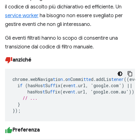
il codice di ascolto più dichiarativo ed efficiente. Un
service worker
ha bisogno non essere svegliato per
gestire eventi che non gli interessano.
Gli eventi filtrati hanno lo scopo di consentire una
transizione dal codice di filtro manuale.
anziché
chrome.webNaviga
t
io
n
.o
n
Commi
tte
d.addLis
tener
((eve
n
i
f
(hasHos
t
Su
ff
ix(eve
nt
.url
,
'google.com')
||
hasHos
t
Su
ff
ix(eve
nt
.url
,
'google.com.au'))
{
// ...
}
}
);
Preferenza