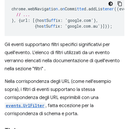
chrome.webNaviga
t
io
n
.o
n
Commi
tte
d.addLis
tener
((eve
n
// ...
},
{
url
:
[{
hos
t
Su
ff
ix
:
'google.com'
},
{
hos
t
Su
ff
ix
:
'google.com.au'
}]}
);
Gli eventi supportano filtri specifici significativi per
quell'evento. L'elenco di filtri utilizzati da un evento
verranno elencati nella documentazione di quell'evento
nella sezione "filtri" .
Nella corrispondenza degli URL (come nell'esempio
sopra), i filtri di eventi supportano la stessa
corrispondenza degli URL esprimibili con una
events.UrlFilter
, fatta eccezione per la
corrispondenza di schema e porta.