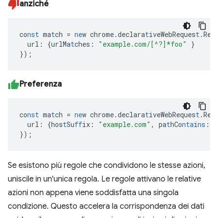
anziché
co
nst
ma
t
ch
=
ne
w
chrome.declara
t
iveWebReques
t
.Req
url
:
{
urlMa
t
ches
:
"example.com/[^?]*foo"
}
}
);
Preferenza
co
nst
ma
t
ch
=
ne
w
chrome.declara
t
iveWebReques
t
.Req
url
:
{
hos
t
Su
ff
ix
:
"example.com"
,
pa
t
hCo
nta
i
ns
:
"
}
);
Se esistono più regole che condividono le stesse azioni,
uniscile in un'unica regola. Le regole attivano le relative
azioni non appena viene soddisfatta una singola
condizione. Questo accelera la corrispondenza dei dati