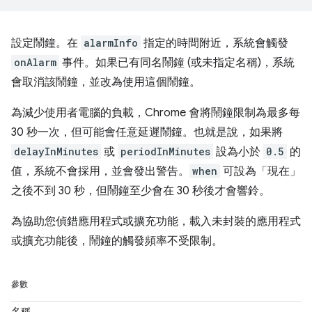
設定鬧鐘。在
alarmInfo
指定的時間附近，系統會觸發
onAlarm
事件。如果已有同名鬧鐘 (或未指定名稱)，系統
會取消該鬧鐘，並改為使用這個鬧鐘。
為減少使用者電腦的負載，Chrome 會將鬧鐘限制為最多每
30 秒一次，但可能會任意延遲鬧鐘。也就是說，如果將
delayInMinutes
或
periodInMinutes
設為小於
0.5
的
值，系統不會採用，並會發出警告。
when
可設為「現在」
之後不到 30 秒，但鬧鐘至少會在 30 秒後才會響鈴。
為協助您偵錯應用程式或擴充功能，載入未封裝的應用程式
或擴充功能後，鬧鐘的觸發頻率不受限制。
參數
名稱