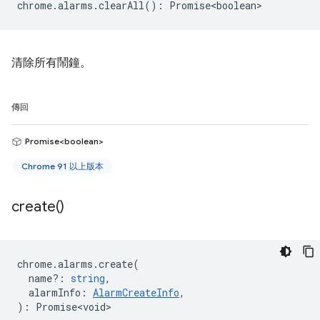
chrome
.
alarms
.
clearAll
()
:
Promise<boolean>
清除所有鬧鐘。
傳回
Promise<boolean>
Chrome 91 以上版本
create(
)
chrome
.
alarms
.
create
(
name?
:
string
,
alarmInfo
:
AlarmCreateInfo
,
)
:
Promise<void>