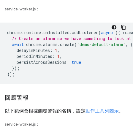
service-worker.js：
chrome
.
runtime
.
onInstalled
.
addListener
(
async
({
reas
// Create an alarm so we have something to look at
await
chrome
.
alarms
.
create
(
'demo-default-alarm'
,
{
delayInMinutes
:
1
,
periodInMinutes
:
1
,
persistAcrossSessions
:
true
});
});
回應警報
以下範例會根據觸發警報的名稱，設定
動作工具列圖示
。
service-worker.js：