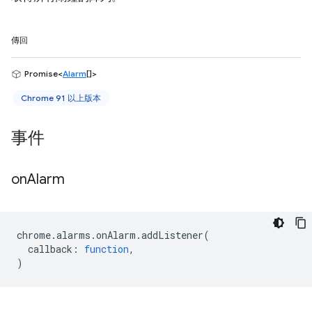
傳回
Promise<
Alarm
[]>
Chrome 91 以上版本
事件
on
Alarm
chrome
.
alarms
.
onAlarm
.
addListener
(
callback
:
function
,
)