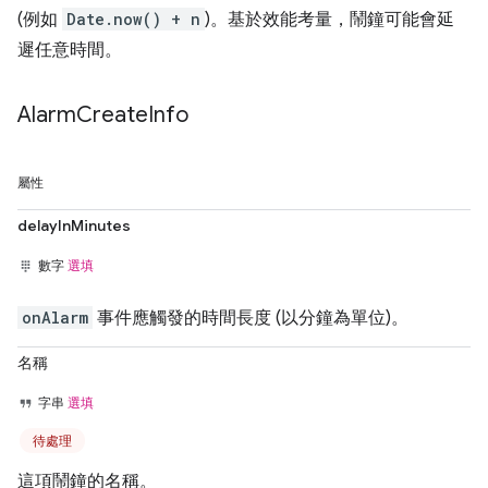
(例如
Date.now() + n
)。基於效能考量，鬧鐘可能會延
遲任意時間。
Alarm
Create
Info
屬性
delayInMinutes
數字
選填
onAlarm
事件應觸發的時間長度 (以分鐘為單位)。
名稱
字串
選填
待處理
這項鬧鐘的名稱。