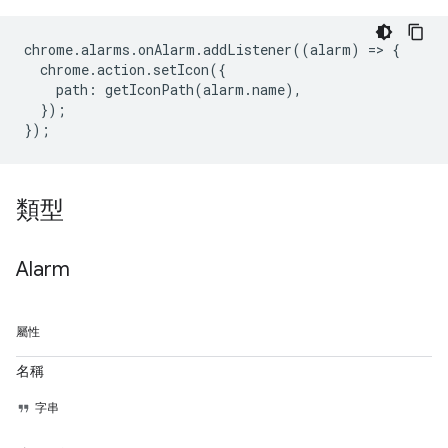
chrome
.
alarms
.
onAlarm
.
addListener
((
alarm
)
=
>
{
chrome
.
action
.
setIcon
({
path
:
getIconPath
(
alarm
.
name
),
});
});
類型
Alarm
屬性
名稱
字串