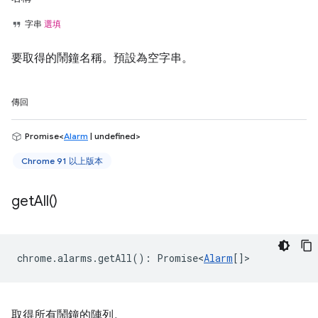
字串
選填
要取得的鬧鐘名稱。預設為空字串。
傳回
Promise<
Alarm
| undefined>
Chrome 91 以上版本
get
All(
)
chrome
.
alarms
.
getAll
()
:
Promise<
Alarm
[]
>
取得所有鬧鐘的陣列。