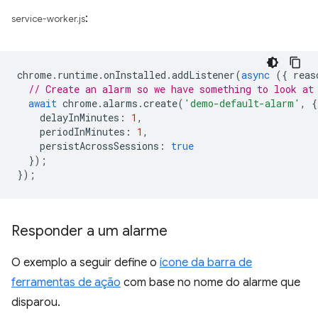
:
service-worker.js
chrome
.
runtime
.
onInstalled
.
addListener
(
async
({
reas
// Create an alarm so we have something to look at
await
chrome
.
alarms
.
create
(
'demo-default-alarm'
,
{
delayInMinutes
:
1
,
periodInMinutes
:
1
,
persistAcrossSessions
:
true
});
});
Responder a um alarme
O exemplo a seguir define o
ícone da barra de
ferramentas de ação
com base no nome do alarme que
disparou.