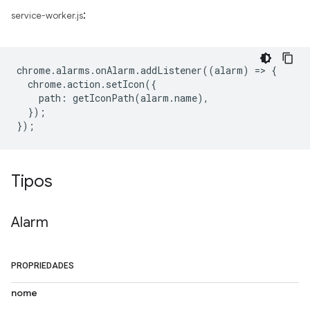
:
service-worker.js
chrome
.
alarms
.
onAlarm
.
addListener
((
alarm
)
=
>
{
chrome
.
action
.
setIcon
({
path
:
getIconPath
(
alarm
.
name
),
});
});
Tipos
Alarm
PROPRIEDADES
nome