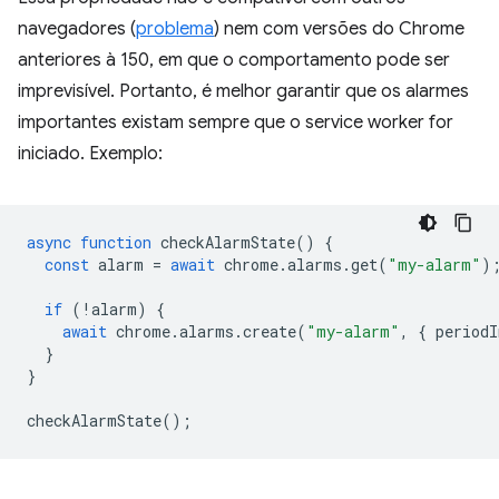
navegadores (
problema
) nem com versões do Chrome
anteriores à 150, em que o comportamento pode ser
imprevisível. Portanto, é melhor garantir que os alarmes
importantes existam sempre que o service worker for
iniciado. Exemplo:
async
function
checkAlarmState
()
{
const
alarm
=
await
chrome
.
alarms
.
get
(
"my-alarm"
)
if
(
!
alarm
)
{
await
chrome
.
alarms
.
create
(
"my-alarm"
,
{
periodI
}
}
checkAlarmState
();