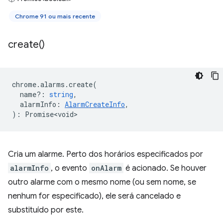
Chrome 91 ou mais recente
create(
)
chrome
.
alarms
.
create
(
name?
:
string
,
alarmInfo
:
AlarmCreateInfo
,
)
:
Promise<void>
Cria um alarme. Perto dos horários especificados por
alarmInfo
, o evento
onAlarm
é acionado. Se houver
outro alarme com o mesmo nome (ou sem nome, se
nenhum for especificado), ele será cancelado e
substituído por este.