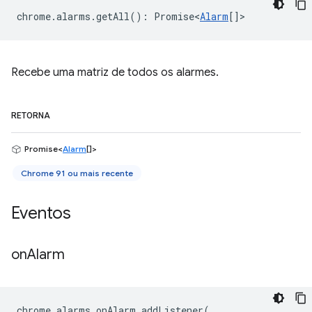
chrome
.
alarms
.
getAll
()
:
Promise<
Alarm
[]
>
Recebe uma matriz de todos os alarmes.
RETORNA
Promise<
Alarm
[]>
Chrome 91 ou mais recente
Eventos
on
Alarm
chrome
.
alarms
.
onAlarm
.
addListener
(