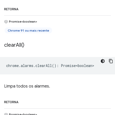
RETORNA
Promise<boolean>
Chrome 91 ou mais recente
clear
All(
)
chrome
.
alarms
.
clearAll
()
:
Promise<boolean>
Limpa todos os alarmes.
RETORNA
Promise<boolean>