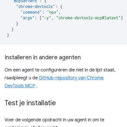
"mcpServers"
:
{
"chrome-devtools"
:
{
"command"
:
"npx"
,
"args"
:
[
"-y"
,
"chrome-devtools-mcp@latest"
]
}
}
}
Installeren in andere agenten
Om een ​​agent te configureren die niet in de lijst staat,
raadpleegt u de
GitHub-repository van Chrome
DevTools MCP
.
Test je installatie
Voer de volgende opdracht in uw agent in om te