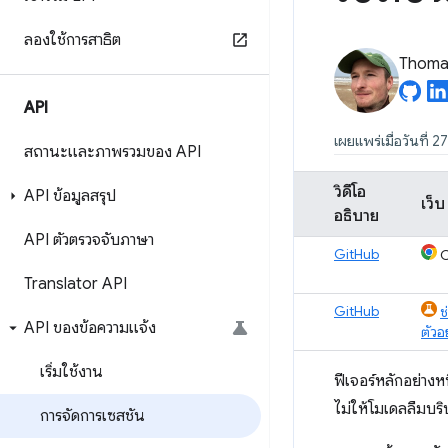
ลองใช้การสาธิต
Thomas
API
เผยแพร่เมื่อวันที่
สถานะและภาพรวมของ API
วิดีโอ
API ข้อมูลสรุป
เว็บ
อธิบาย
API ตัวตรวจจับภาษา
GitHub
C
Translator API
GitHub
ช
API ของข้อความแจ้ง
ตัวอ
เริ่มใช้งาน
ฟีเจอร์หลักอย่างห
ไม่ให้โมเดลลืมบร
การจัดการเซสชัน