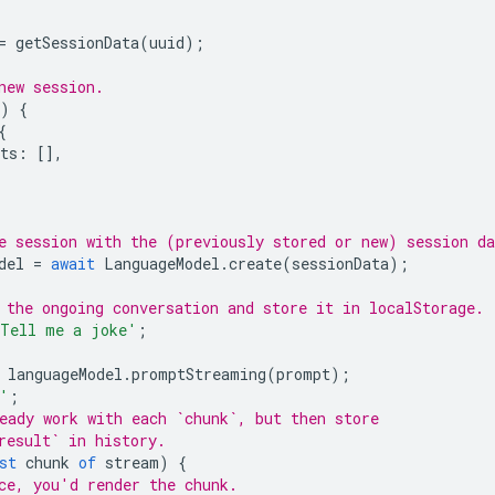
=
getSessionData
(
uuid
);
new session.
)
{
{
ts
:
[],
e session with the (previously stored or new) session da
del
=
await
LanguageModel
.
create
(
sessionData
);
 the ongoing conversation and store it in localStorage.
Tell me a joke'
;
languageModel
.
promptStreaming
(
prompt
);
'
;
eady work with each `chunk`, but then store
result` in history.
st
chunk
of
stream
)
{
ce, you'd render the chunk.