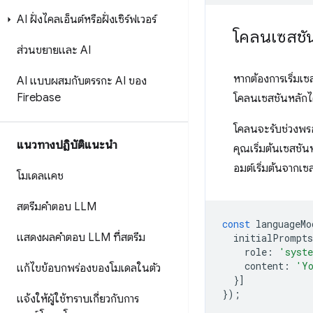
AI ฝั่งไคลเอ็นต์หรือฝั่งเซิร์ฟเวอร์
โคลนเซสชั
ส่วนขยายและ AI
หากต้องการเริ่ม
AI แบบผสมกับตรรกะ AI ของ
Firebase
โคลนเซสชันหลักไ
โคลนจะรับช่วงพรอ
แนวทางปฏิบัติแนะนำ
คุณเริ่มต้นเซสชัน
อมต์เริ่มต้นจากเซ
โมเดลแคช
สตรีมคำตอบ LLM
const
languageMo
แสดงผลคำตอบ LLM ที่สตรีม
initialPrompts
role
:
'syst
content
:
'Yo
แก้ไขข้อบกพร่องของโมเดลในตัว
}]
});
แจ้งให้ผู้ใช้ทราบเกี่ยวกับการ