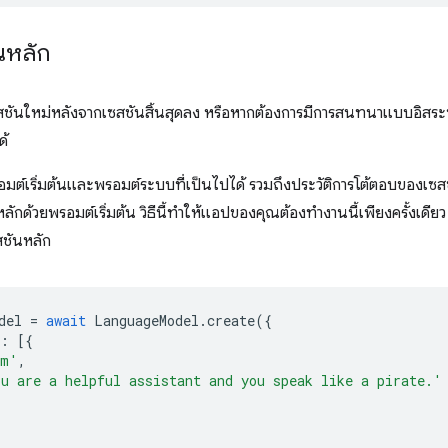
นหลัก
เซสชันใหม่หลังจากเซสชันสิ้นสุดลง หรือหากต้องการมีการสนทนาแบบอ
ด้
มต์เริ่มต้นและพรอมต์ระบบที่เป็นไปได้ รวมถึงประวัติการโต้ตอบของเซสช
หลักด้วยพรอมต์เริ่มต้น วิธีนี้ทำให้แอปของคุณต้องทำงานนี้เพียงครั้งเดี
สชันหลัก
del
=
await
LanguageModel
.
create
({
:
[{
em'
,
u are a helpful assistant and you speak like a pirate.'