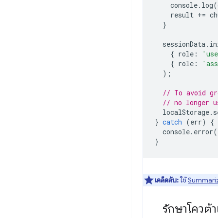
console
.
log
(
result
+=
ch
}
sessionData
.
in
{
role
:
'us
{
role
:
'ass
);
// To avoid gr
// no longer u
localStorage
.
s
}
catch
(
err
)
{
console
.
error
(
}
เคล็ดลับ:
ใช้
Summariz
รักษาโควต้า