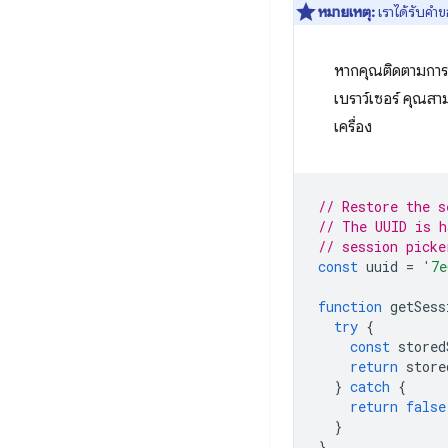
หมายเหตุ:
เราได้รับคำ
หากคุณติดตามการสน
เบราว์เซอร์ คุณสาม
เครื่อง
// Restore the s
// The UUID is h
// session picke
const
uuid
=
'7e
function
getSess
try
{
const
stored
return
store
}
catch
{
return
false
}
}