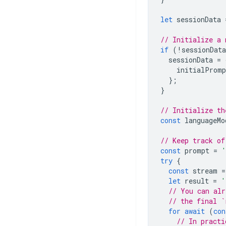
let
sessionData
// Initialize a 
if
(
!
sessionData
sessionData
=
initialPromp
};
}
// Initialize th
const
languageMo
// Keep track of
const
prompt
=
'
try
{
const
stream
=
let
result
=
'
// You can alr
// the final `
for
await
(
con
// In practi