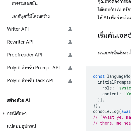
คุณอาจต้องการจัด
การรวมเซสชัน
โต้ตอบกับ AI หรื
เอาต์พุตที่มีโครงสร้าง
ใช้ AI เพื่อช่วย
Writer API
เริ่มต้นเซส
Rewriter API
พรอมต์เริ่มต้น
จะต
Proofreader API
Polyfill สำหรับ Prompt API
const
languageMo
Polyfill สำหรับ Task API
initialPrompts
role
:
'syst
content
:
'Yo
}],
สร้างด้วย AI
});
console
.
log
(
awai
กรณีศึกษา
// 'Avast ye, m
// there, me hea
แปลบนอุปกรณ์