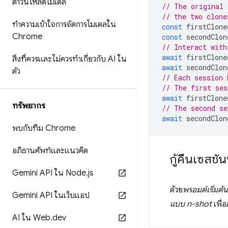
ดาวน์โหลดโมเดล
// The original 
// the two clone
ทำความเข้าใจการจัดการโมเดลใน
const
firstClone
Chrome
const
secondClon
// Interact with
await
firstClone
สิ่งที่ควรและไม่ควรทำเกี่ยวกับ AI ใน
await
secondClon
ตัว
// Each session 
// The first ses
await
firstClone
ทรัพยากร
// The second se
await
secondClon
พบกับทีม Chrome
อภิธานศัพท์และแนวคิด
กู้คืนเซสชัน
Gemini API ใน Node
.
js
ด้วย
พรอมต์เริ่มต้น
Gemini API ในเว็บแอป
แบบ n-shot
เพื่
AI ใน Web
.
dev