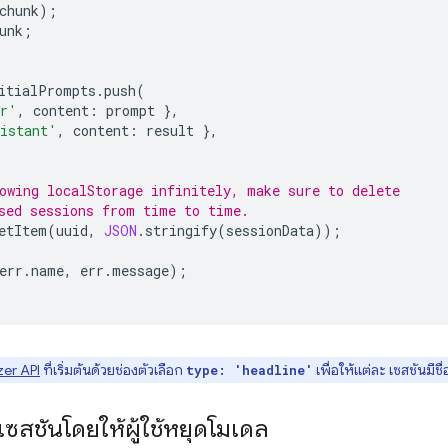
chunk
);
unk
;
itialPrompts
.
push
(
er'
,
content
:
prompt
},
istant'
,
content
:
result
},
owing localStorage infinitely, make sure to delete
sed sessions from time to time.
etItem
(
uuid
,
JSON
.
stringify
(
sessionData
));
err
.
name
,
err
.
message
);
er API
ที่เริ่มต้นด้วยช่องตัวเลือก
เพื่อให้แต่ละ เซสชันมีชื
type: 'headline'
เซสชันโดยให้ผู้ใช้หยุดโมเดล