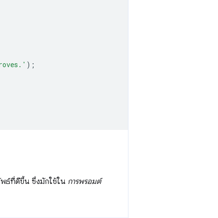
roves.'
);
ที่ดีขึ้น ซึ่งมักใช้ใน
การพรอมต์