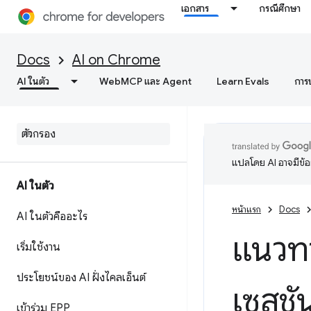
เอกสาร
กรณีศึกษา
Docs
AI on Chrome
AI ในตัว
WebMCP และ Agent
Learn Evals
การ
แปลโดย AI อาจมีข้
AI ในตัว
หน้าแรก
Docs
AI ในตัวคืออะไร
แนวทา
เริ่มใช้งาน
ประโยชน์ของ AI ฝั่งไคลเอ็นต์
เซสชั
เข้าร่วม EPP