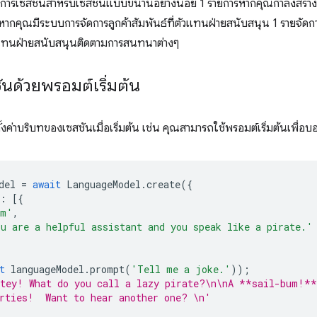
การเซสชันสำหรับเซสชันแบบขนานอย่างน้อย 1 รายการหากคุณกำลังสร้างแ
อหากคุณมีระบบการจัดการลูกค้าสัมพันธ์ที่ตัวแทนฝ่ายสนับสนุน 1 รายจ
ตัวแทนฝ่ายสนับสนุนติดตามการสนทนาต่างๆ
ชันด้วยพรอมต์เริ่มต้น
ั้งค่าบริบทของเซสชันเมื่อเริ่มต้น เช่น คุณสามารถใช้พรอมต์เริ่มต้นเพื
del
=
await
LanguageModel
.
create
({
:
[{
em'
,
u are a helpful assistant and you speak like a pirate.'
t
languageModel
.
prompt
(
'Tell me a joke.'
));
atey! What do you call a lazy pirate?\n\nA **sail-bum!**
rties!  Want to hear another one? \n'