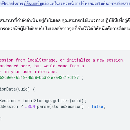
ขอฟีเจอร์ในการ
กู้คืนเซสชัน
แล้ว แต่ในระหว่างนี้ การใช้พรอมต์เริ่มต้นอย่างสร้างสรรค์
ทนาที่กำลังดำเนินอยู่กับโมเดล คุณสามารถใช้แนวทางปฏิบัตินี้เพื่อกู้คื
ารถช่วยให้ผู้ใช้โต้ตอบกับโมเดลต่อจากจุดที่ค้างไว้ได้ วิธีหนึ่งคือการติดต
ession from localStorage, or initialize a new session.
ardcoded here, but would come from a
r in your user interface.
62c0e0-6518-4658-bc38-e7a43217df87'
;
ionData
(
uuid
)
{
Session
=
localStorage
.
getItem
(
uuid
);
dSession
?
JSON
.
parse
(
storedSession
)
:
false
;
;