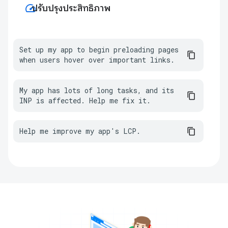
speed
ปรับปรุงประสิทธิภาพ
Set up my app to begin preloading pages 
when users hover over important links.
My app has lots of long tasks, and its 
INP is affected. Help me fix it.
Help me improve my app's LCP.