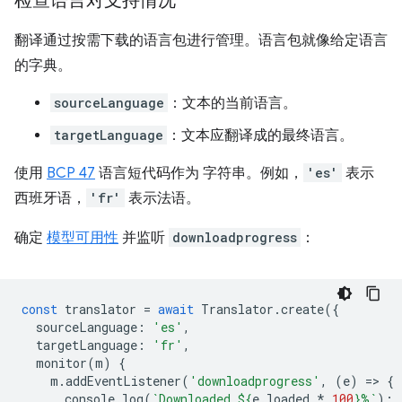
检查语言对支持情况
翻译通过按需下载的语言包进行管理。语言包就像给定语言
的字典。
sourceLanguage
：文本的当前语言。
targetLanguage
：文本应翻译成的最终语言。
使用
BCP 47
语言短代码作为 字符串。例如，
'es'
表示
西班牙语，
'fr'
表示法语。
确定
模型可用性
并监听
downloadprogress
：
const
translator
=
await
Translator
.
create
({
sourceLanguage
:
'es'
,
targetLanguage
:
'fr'
,
monitor
(
m
)
{
m
.
addEventListener
(
'downloadprogress'
,
(
e
)
=
>
{
console
.
log
(
`Downloaded 
${
e
.
loaded
*
100
}
%`
);