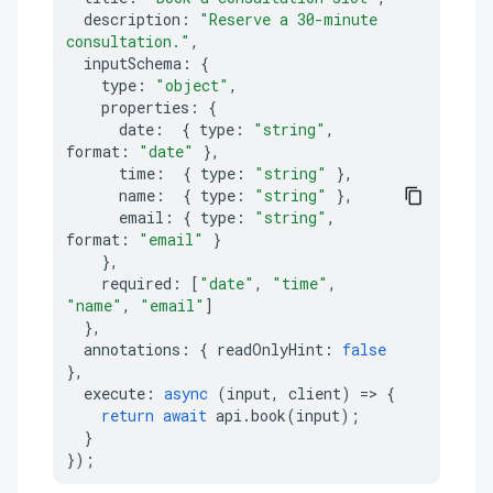
description
:
"Reserve a 30-minute 
consultation."
,
inputSchema
:
{
type
:
"object"
,
properties
:
{
date
:
{
type
:
"string"
,
format
:
"date"
},
time
:
{
type
:
"string"
},
name
:
{
type
:
"string"
},
email
:
{
type
:
"string"
,
format
:
"email"
}
},
required
:
[
"date"
,
"time"
,
"name"
,
"email"
]
},
annotations
:
{
readOnlyHint
:
false
},
execute
:
async
(
input
,
client
)
=>
{
return
await
api
.
book
(
input
);
}
});