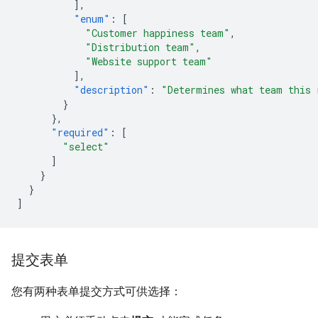
],
"enum"
:
[
"Customer happiness team"
,
"Distribution team"
,
"Website support team"
],
"description"
:
"Determines what team this 
}
},
"required"
:
[
"select"
]
}
}
]
提交表单
您有两种表单提交方式可供选择：