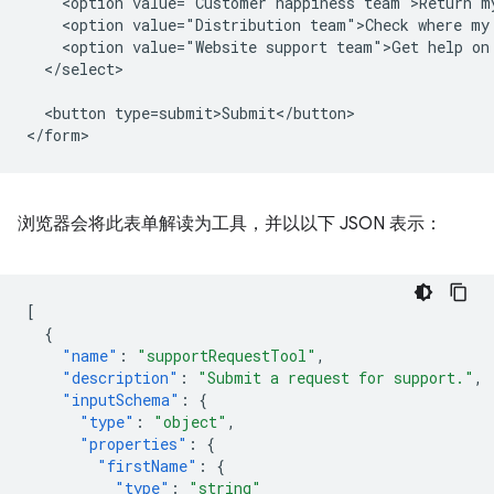
    <option value="Customer happiness team">Return my
    <option value="Distribution team">Check where my 
    <option value="Website support team">Get help on 
  </select>

  <button type=submit>Submit</button>

浏览器会将此表单解读为工具，并以以下 JSON 表示：
[
{
"name"
:
"supportRequestTool"
,
"description"
:
"Submit a request for support."
,
"inputSchema"
:
{
"type"
:
"object"
,
"properties"
:
{
"firstName"
:
{
"type"
:
"string"