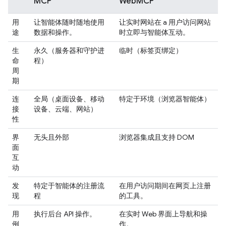
MCP
WebMCP
用
让智能体随时随地使用
让实时网站在 a 用户访问网站
途
数据和操作。
时立即与智能体互动。
生
永久（服务器和守护进
临时（标签页绑定）
命
程）
周
期
连
全局（桌面设备、移动
特定于环境（浏览器智能体）
接
设备、云端、网站）
性
界
无头且外部
浏览器集成且支持 DOM
面
互
动
发
特定于智能体的注册流
在用户访问期间在网页上注册
现
程
的工具。
用
执行后台 API 操作。
在实时 Web 界面上导航和操
例
作。