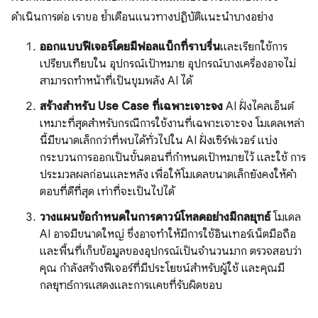
ดำเนินการต่อ เราขอ ย้ำเตือนแนวทางปฏิบัติแนะนำบางอย่าง
ออกแบบฟีเจอร์โดยมีฟอลแบ็กที่ราบรื่น
และเรียกใช้การ
เปรียบเทียบใน อุปกรณ์เป้าหมาย อุปกรณ์บางเครื่องอาจไม่
สามารถทำหน้าที่เป็นขุมพลัง AI ได้
สร้างสำหรับ Use Case ที่เฉพาะเจาะจง
AI ฝั่งไคลเอ็นต์
เหมาะที่สุดสำหรับกรณีการใช้งานที่เฉพาะเจาะจง โมเดลเหล่า
นี้มีขนาดเล็กกว่าที่พบได้ทั่วไปใน AI ฝั่งเซิร์ฟเวอร์ แบ่ง
กระบวนการออกเป็นขั้นตอนที่กำหนดเป้าหมายไว้ และใช้ การ
ประมวลผลก่อนและหลัง เพื่อให้โมเดลขนาดเล็กยังคงให้คำ
ตอบที่ดีที่สุด เท่าที่จะเป็นไปได้
วางแผนข้อกำหนดในการดาวน์โหลดอย่างมีกลยุทธ์
โมเดล
AI อาจมีขนาดใหญ่ ซึ่งอาจทําให้มีการใช้อินเทอร์เน็ตมือถือ
และพื้นที่เก็บข้อมูลของอุปกรณ์เป็นจํานวนมาก ตรวจสอบว่า
คุณ กำลังสร้างฟีเจอร์ที่มีประโยชน์สำหรับผู้ใช้ และคุณมี
กลยุทธ์การแสดงและการแคชที่รับผิดชอบ