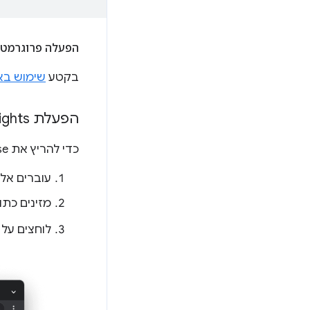
הפעלה פרוגרמטית ש
בקטע
שימוש בא
הפעלת Page
ights
כדי להריץ את Lighthouse ב-PageSpeed Insights:
עוברים אל
מזינים כתובת URL של דף 
לוחצים על