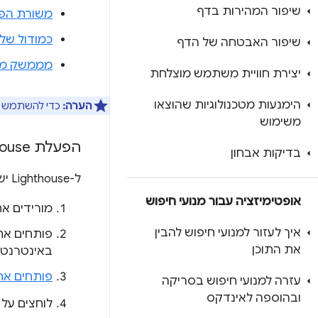
שיפור המהירות בדף
משורת הפ
כמודול של Node
שיפור האבטחה של הדף
מממשק מש
יצירת חוויית משתמש מוצלחת
הימנעות מטכנולוגיות שהוצאו
הערה:
כדי להשתמש בתהליכי העבודה של CLI ו
משימוש
הפעלת Lighthouse בכלי הפיתוח ל-Chrome
בדיקות אבחון
ל-Lighthouse יש חלונית משלו ב-Chrome DevTools. כדי להפיק דוח:
אופטימיזציה עבור מנועי חיפוש
מורידים א
איך לעזור למנועי חיפוש להבין
את התוכן
באינטרנט.
פותחים את כל
עזרה למנועי חיפוש בסריקה
ובהוספה לאינדקס
לוחצים על