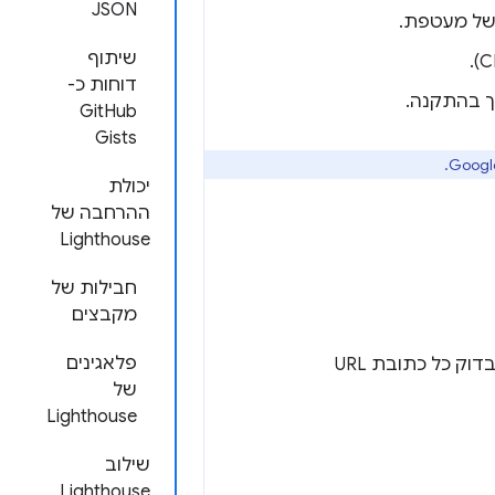
JSON
שיתוף
דוחות כ-
GitHub
Gists
יכולת
ההרחבה של
Lighthouse
חבילות של
מקבצים
פלאגינים
פותחים את Chrome ועוברים לכתובת ה-URL שרוצים לבדוק. אתם יכולים לבדוק כל כתובת URL
של
Lighthouse
שילוב
Lighthouse