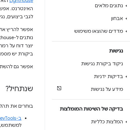
Lighthouse
הוא 
נתונים מלאים
האינטרנט. אפשר 
לגבי ביצועים, נג
אבחון
מדדים שהוצאו משימוש
יוצר דוח על רמ
נגישות
ביקורת יש מסמך
ניקוד ביקורת נגישות
אפשר גם להשת
בדיקות ידניות
שנתחיל?
מידע על נגישות
בוחרים את תהליך העבודה ב-e
בדיקה של השיטות המומלצות
ב-Chrome DevTools
המלצות כלליות
למשתמש, י