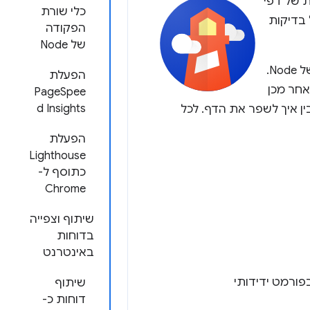
ת של דפי
כלי שורת
 בדיקות
הפקודה
של Node
אפשר להריץ את Lighthouse ב-Chrome DevTools, משורת הפקודה או כמודול של Node.
הפעלת
ף ולאחר מכן
PageSpee
d Insights
ן איך לשפר את הדף. לכל
הפעלת
Lighthouse
כתוסף ל-
Chrome
שיתוף וצפייה
בדוחות
באינטרנט
פורמט ידידותי
שיתוף
דוחות כ-