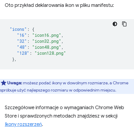
Oto przykład deklarowania ikon w pliku manifestu:
"icons"
:
{
"16"
:
"icon16.png"
,
"32"
:
"icon32.png"
,
"48"
:
"icon48.png"
,
"128"
:
"icon128.png"
},
Uwaga:
możesz podać ikony w dowolnym rozmiarze, a Chrome
spróbuje użyć najlepszego rozmiaru w odpowiednim miejscu.
Szczegółowe informacje o wymaganiach Chrome Web
Store i sprawdzonych metodach znajdziesz w sekcji
Ikony rozszerzeń
.