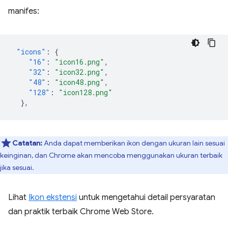
manifes:
"icons"
:
{
"16"
:
"icon16.png"
,
"32"
:
"icon32.png"
,
"48"
:
"icon48.png"
,
"128"
:
"icon128.png"
},
Catatan:
Anda dapat memberikan ikon dengan ukuran lain sesuai
keinginan, dan Chrome akan mencoba menggunakan ukuran terbaik
jika sesuai.
Lihat
Ikon ekstensi
untuk mengetahui detail persyaratan
dan praktik terbaik Chrome Web Store.