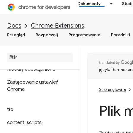
Dokumenty
Stud
Docs
Chrome Extensions
Przegląd
Rozpocznij
Programowanie
Poradniki
Format pliku manifestu
Moduły udostępnione
język. Tłumaczen
Zastępowanie ustawień
Chrome
Strona główna
Plik 
tło
content
_
scripts