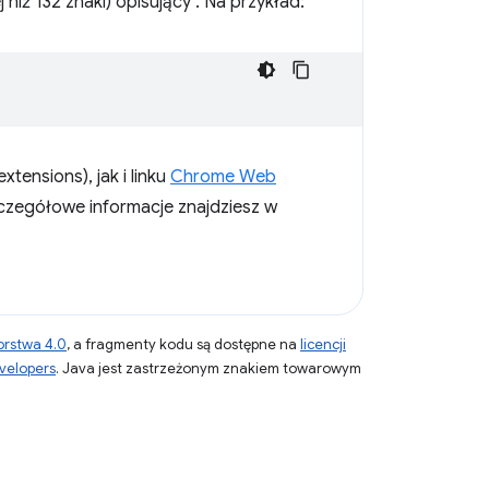
iż 132 znaki) opisujący . Na przykład:
tensions), jak i linku
Chrome Web
zczegółowe informacje znajdziesz w
orstwa 4.0
, a fragmenty kodu są dostępne na
licencji
velopers
. Java jest zastrzeżonym znakiem towarowym