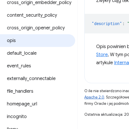
Zwykły ciąg tek
cross
_
origin
_
embedder
_
policy
content
_
security
_
policy
"description"
:
cross
_
origin
_
opener
_
policy
opis
Opis powinien b
default
_
locale
Store
, W tym p
artykule
Interna
event
_
rules
externally
_
connectable
file
_
handlers
O ile nie stwierdzono inac
Apache 2.0
. Szczegółowe
homepage
_
url
firmy Oracle i jej podmi
Ostatnia aktualizacja: 2
incognito