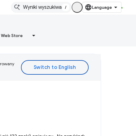
/
 Web Store
ferowany