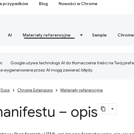
ia przypadków
Blog
Nowości w Chrome
AI
Materiały referencyjne
Sample
Chrome
Google używa technologii AI do tłumaczenia treści na Twój pre
ia wygenerowane przez AI mogą zawierać błędy.
Docs
Chrome Extensions
Materiały referencyjne
manifestu – opis