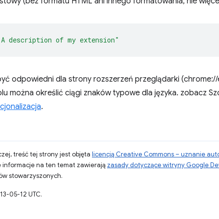
stowy (bez formatu HTML ani innego formatowania, nie więcej n
"A description of my extension"
yć odpowiedni dla strony rozszerzeń przeglądarki (chrome://ex
olu można określić ciągi znaków typowe dla języka. zobacz S
cjonalizacja
.
zej, treść tej strony jest objęta
licencją Creative Commons – uznanie aut
 informacje na ten temat zawierają
zasady dotyczące witryny Google De
otów stowarzyszonych.
013-05-12 UTC.