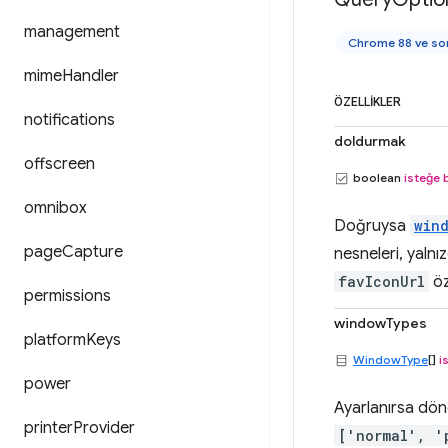
management
Chrome 88 ve son
mime
Handler
ÖZELLIKLER
notifications
doldurmak
offscreen
boolean
isteğe 
omnibox
Doğruysa
win
page
Capture
nesneleri, yaln
favIconUrl
öze
permissions
windowTypes
platform
Keys
WindowType
[]
i
power
Ayarlanırsa dö
printer
Provider
['normal', '