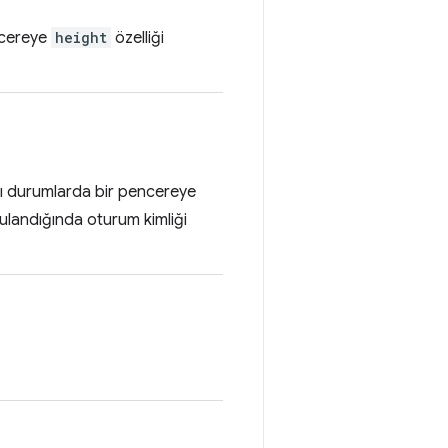
ncereye
height
özelliği
azı durumlarda bir pencereye
gulandığında oturum kimliği