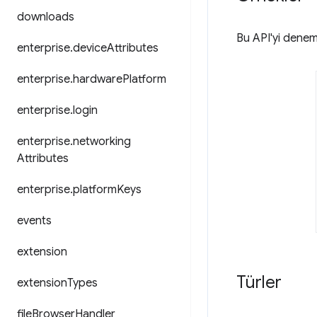
downloads
Bu API'yi denem
enterprise
.
device
Attributes
enterprise
.
hardware
Platform
enterprise
.
login
enterprise
.
networking
Attributes
enterprise
.
platform
Keys
events
extension
Türler
extension
Types
file
Browser
Handler