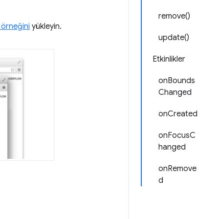
remove()
örneğini
yükleyin.
update()
Etkinlikler
onBounds
Changed
onCreated
onFocusC
hanged
onRemove
d