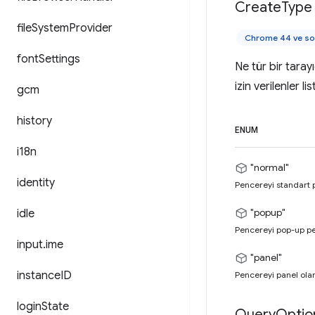
Create
Type
file
System
Provider
Chrome 44 ve so
font
Settings
Ne tür bir taray
izin verilenler l
gcm
history
ENUM
i18n
"normal"
identity
Pencereyi standart p
"popup"
idle
Pencereyi pop-up pen
input
.
ime
"panel"
instance
ID
Pencereyi panel olara
login
State
Query
Optio