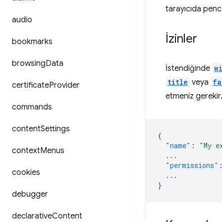
tarayıcıda pence
audio
İzinler
bookmarks
browsing
Data
İstendiğinde
w
title
veya
fa
certificate
Provider
etmeniz gerekir
commands
content
Settings
{
"name"
:
"My e
context
Menus
...
"permissions"
cookies
...
}
debugger
declarative
Content