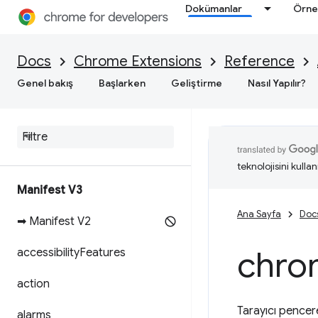
Dokümanlar
Örne
Docs
Chrome Extensions
Reference
Genel bakış
Başlarken
Geliştirme
Nasıl Yapılır?
teknolojisini kullan
Manifest V3
Ana Sayfa
Doc
➡ Manifest V2
chro
accessibility
Features
action
Tarayıcı pencer
alarms