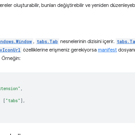
reler oluşturabilir, bunları değiştirebilir ve yeniden düzenleyebil
indows.Window
,
tabs.Tab
nesnelerinin dizisini içerir.
tabs.T
vIconUrl
özelliklerine erişmeniz gerekiyorsa
manifest
dosyan
. Örneğin:
xtension"
,
:
[
"tabs"
],