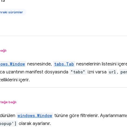
raki sürümler
bağlı
dows.Window
nesnesinde,
tabs.Tab
nesnelerinin listesini içer
ızca uzantının manifest dosyasında
"tabs"
izni varsa
url
,
pe
lliklerini içerir.
steğe bağlı
ndürülen
windows.Window
türüne göre filtrelenir. Ayarlanmamış
popup']
olarak ayarlanır.