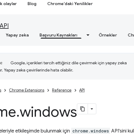
k olaylar
Blog
Chrome'daki Yenilikler
API
Yapay zeka
Başvuru Kaynakları
Örnekler
Ch
Google, içerikleri tercih ettiğiniz dile çevirmek için yapay zeka
ır. Yapay zeka çevirilerinde hata olabilir.
s
Chrome Extensions
Reference
API
me
.
windows
eleriyle etkileşimde bulunmak için
chrome.windows
API'sini kul