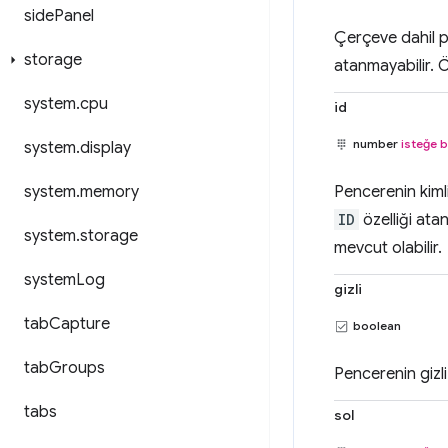
side
Panel
Çerçeve dahil p
storage
atanmayabilir. 
system
.
cpu
id
number
isteğe b
system
.
display
Pencerenin kimli
system
.
memory
ID
özelliği ata
system
.
storage
mevcut olabilir.
system
Log
gizli
tab
Capture
boolean
tab
Groups
Pencerenin gizl
tabs
sol