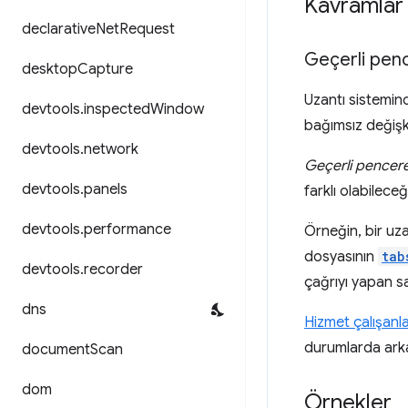
Kavramlar 
declarative
Net
Request
Geçerli pen
desktop
Capture
Uzantı sistemind
devtools
.
inspected
Window
bağımsız değişke
devtools
.
network
Geçerli pencer
devtools
.
panels
farklı olabilece
devtools
.
performance
Örneğin, bir u
dosyasının
tab
devtools
.
recorder
çağrıyı yapan s
dns
Hizmet çalışanla
durumlarda arka 
document
Scan
dom
Örnekler