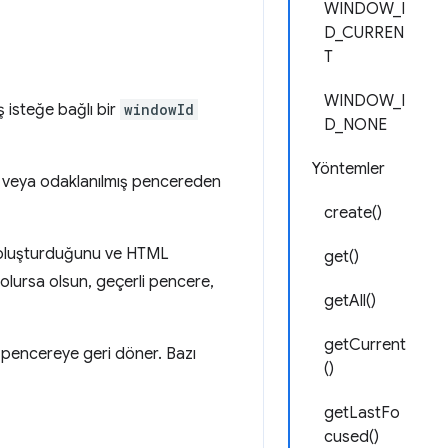
WINDOW_I
D_CURREN
T
WINDOW_I
ş isteğe bağlı bir
windowId
D_NONE
Yöntemler
i veya odaklanılmış pencereden
create()
 oluşturduğunu ve HTML
get()
 olursa olsun, geçerli pencere,
getAll()
getCurrent
 pencereye geri döner. Bazı
()
getLastFo
cused()