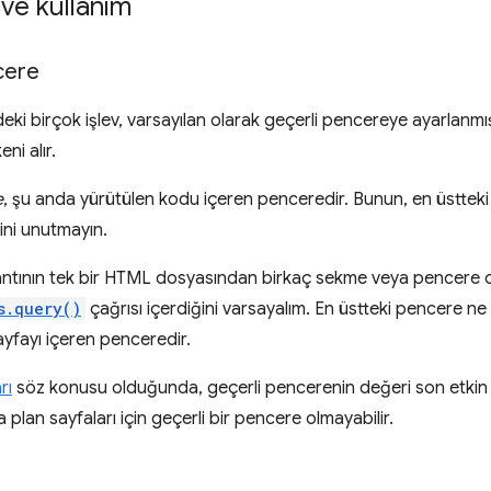
ve kullanım
cere
eki birçok işlev, varsayılan olarak geçerli pencereye ayarlanmı
ni alır.
e
, şu anda yürütülen kodu içeren penceredir. Bunun, en üsttek
ğini unutmayın.
zantının tek bir HTML dosyasından birkaç sekme veya pencere
s.query()
çağrısı içerdiğini varsayalım. En üstteki pencere ne
ayfayı içeren penceredir.
rı
söz konusu olduğunda, geçerli pencerenin değeri son etkin
plan sayfaları için geçerli bir pencere olmayabilir.