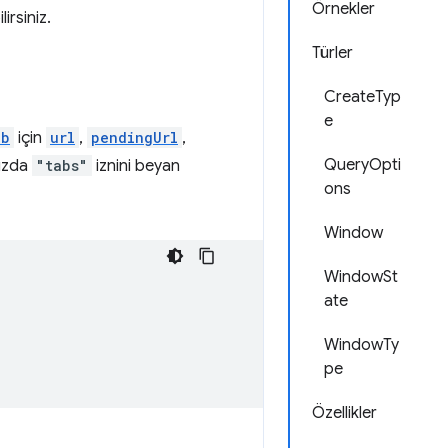
Örnekler
irsiniz.
Türler
CreateTyp
e
ab
için
url
,
pendingUrl
,
QueryOpti
ızda
"tabs"
iznini beyan
ons
Window
WindowSt
ate
WindowTy
pe
Özellikler