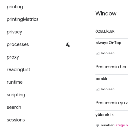
printing
Window
printing
Metrics
privacy
ÖZELLIKLER
alwaysOnTop
processes
boolean
proxy
Pencerenin her 
reading
List
odaklı
runtime
boolean
scripting
Pencerenin şu a
search
yükseklik
sessions
number
isteğe b