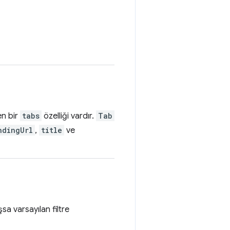
en bir
tabs
özelliği vardır.
Tab
ndingUrl
,
title
ve
sa varsayılan filtre