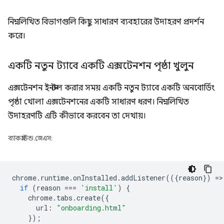
নিম্নলিখিত বিভাগগুলি কিছু সাধারণ ব্যবহারের উদাহরণ প্রদর্শন
করে।
একটি নতুন ট্যাবে একটি এক্সটেনশন পৃষ্ঠা খুলুন
এক্সটেনশন ইনস্টল করার সময় একটি নতুন ট্যাবে একটি অনবোর্ডিং
পৃষ্ঠা খোলা এক্সটেনশনের একটি সাধারণ ধরণ। নিম্নলিখিত
উদাহরণটি এটি কীভাবে করবেন তা দেখায়।
ব্যাকগ্রাউন্ড.জেএস:
chrome
.
runtime
.
onInstalled
.
addListener
(({
reason
})
=
>
if
(
reason
===
'install'
)
{
chrome
.
tabs
.
create
({
url
:
"onboarding.html"
});