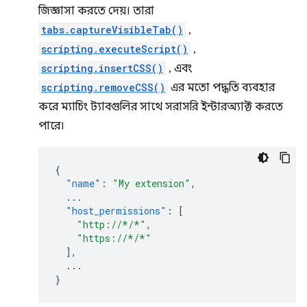
জিজ্ঞাসা করতে দেয়। তারা
tabs.captureVisibleTab()
,
scripting.executeScript()
,
scripting.insertCSS()
, এবং
scripting.removeCSS()
এর মতো পদ্ধতি ব্যবহার
করে ম্যাচিং ট্যাবগুলির সাথে সরাসরি ইন্টারঅ্যাক্ট করতে
পারে।
{
"name"
:
"My extension"
,
...
"host_permissions"
:
[
"http://*/*"
,
"https://*/*"
],
...
}