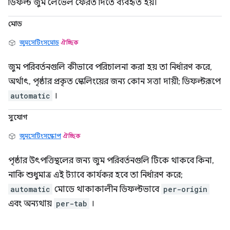
ডিফল্ট জুম লেভেল ফেরত দিতে ব্যবহৃত হয়।
মোড
জুমসেটিংসমোড
ঐচ্ছিক
জুম পরিবর্তনগুলি কীভাবে পরিচালনা করা হয় তা নির্ধারণ করে,
অর্থাৎ, পৃষ্ঠার প্রকৃত স্কেলিংয়ের জন্য কোন সত্তা দায়ী; ডিফল্টরূপে
automatic
।
সুযোগ
জুমসেটিংসস্কোপ
ঐচ্ছিক
পৃষ্ঠার উৎপত্তিস্থলের জন্য জুম পরিবর্তনগুলি টিকে থাকবে কিনা,
নাকি শুধুমাত্র এই ট্যাবে কার্যকর হবে তা নির্ধারণ করে;
automatic
মোডে থাকাকালীন ডিফল্টভাবে
per-origin
এবং অন্যথায়
per-tab
।