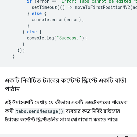
if
(
error
==
"Error: Tabs cannot be edited r
setTimeout
(()
=
>
moveToFirstPositionMV2
(
a
}
else
{
console
.
error
(
error
);
}
}
else
{
console
.
log
(
"Success."
);
}
});
}
একটি নির্বাচিত ট্যাবের কন্টেন্ট স্ক্রিপ্টে একটি বার্তা
পাঠান
এই উদাহরণটি দেখায় যে কীভাবে একটি এক্সটেনশনের পরিষেবা
কর্মী
tabs.sendMessage()
ব্যবহার করে নির্দিষ্ট ব্রাউজার
ট্যাবের কন্টেন্ট স্ক্রিপ্টগুলির সাথে যোগাযোগ করতে পারে।