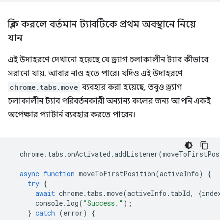
ক্লিক করলে বর্তমান ট্যাবটিকে প্রথম অবস্থানে নিয়ে
যান
এই উদাহরণে দেখানো হয়েছে যে ড্র্যাগ চলাকালীন ট্যাব কীভাবে
সরানো যায়, আবার নাও হতে পারে। যদিও এই উদাহরণে
chrome.tabs.move
ব্যবহার করা হয়েছে, তবুও ড্র্যাগ
চলাকালীন ট্যাব পরিবর্তনকারী অন্যান্য কলের জন্য আপনি একই
অপেক্ষার প্যাটার্ন ব্যবহার করতে পারেন।
chrome
.
tabs
.
onActivated
.
addListener
(
moveToFirstPos
async
function
moveToFirstPosition
(
activeInfo
)
{
try
{
await
chrome
.
tabs
.
move
(
activeInfo
.
tabId
,
{
inde
console
.
log
(
"Success."
);
}
catch
(
error
)
{