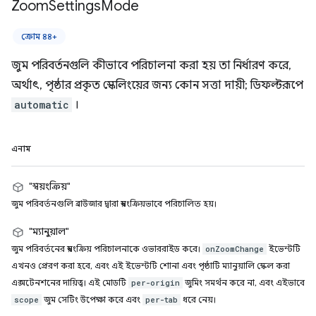
Zoom
Settings
Mode
ক্রোম ৪৪+
জুম পরিবর্তনগুলি কীভাবে পরিচালনা করা হয় তা নির্ধারণ করে,
অর্থাৎ, পৃষ্ঠার প্রকৃত স্কেলিংয়ের জন্য কোন সত্তা দায়ী; ডিফল্টরূপে
automatic
।
এনাম
"স্বয়ংক্রিয়"
জুম পরিবর্তনগুলি ব্রাউজার দ্বারা স্বয়ংক্রিয়ভাবে পরিচালিত হয়।
"ম্যানুয়াল"
জুম পরিবর্তনের স্বয়ংক্রিয় পরিচালনাকে ওভাররাইড করে।
ইভেন্টটি
onZoomChange
এখনও প্রেরণ করা হবে, এবং এই ইভেন্টটি শোনা এবং পৃষ্ঠাটি ম্যানুয়ালি স্কেল করা
এক্সটেনশনের দায়িত্ব। এই মোডটি
জুমিং সমর্থন করে না, এবং এইভাবে
per-origin
জুম সেটিং উপেক্ষা করে এবং
ধরে নেয়।
scope
per-tab