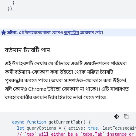
}
});
দ্রষ্টব্য:
এই উদাহরণের জন্য কোনও
অনুমতির
প্রয়োজন নেই।
বর্তমান ট্যাবটি পান
এই উদাহরণটি দেখায় যে কীভাবে একটি এক্সটেনশনের পরিষেবা
কর্মী বর্তমানে-ফোকাস করা উইন্ডো থেকে সক্রিয় ট্যাবটি
পুনরুদ্ধার করতে পারে (অথবা সাম্প্রতিক-ফোকাস করা উইন্ডো,
যদি কোনও Chrome উইন্ডো ফোকাস না থাকে)। এটি সাধারণত
ব্যবহারকারীর বর্তমান ট্যাব হিসাবে ভাবা যেতে পারে।
async
function
getCurrentTab
()
{
let
queryOptions
=
{
active
:
true
,
lastFocusedWi
// `tab` will either be a `tabs.Tab` instance or