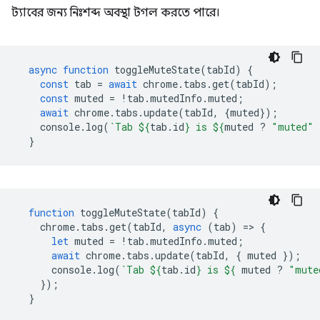
ট্যাবের জন্য নিঃশব্দ অবস্থা টগল করতে পারে।
async
function
toggleMuteState
(
tabId
)
{
const
tab
=
await
chrome
.
tabs
.
get
(
tabId
);
const
muted
=
!
tab
.
mutedInfo
.
muted
;
await
chrome
.
tabs
.
update
(
tabId
,
{
muted
});
console
.
log
(
`Tab 
${
tab
.
id
}
 is 
${
muted
?
"muted"
}
function
toggleMuteState
(
tabId
)
{
chrome
.
tabs
.
get
(
tabId
,
async
(
tab
)
=
>
{
let
muted
=
!
tab
.
mutedInfo
.
muted
;
await
chrome
.
tabs
.
update
(
tabId
,
{
muted
});
console
.
log
(
`Tab 
${
tab
.
id
}
 is 
${
muted
?
"mute
});
}