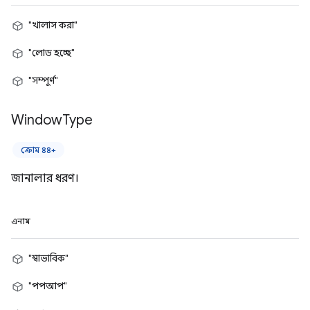
"খালাস করা"
"লোড হচ্ছে"
"সম্পূর্ণ"
Window
Type
ক্রোম ৪৪+
জানালার ধরণ।
এনাম
"স্বাভাবিক"
"পপআপ"