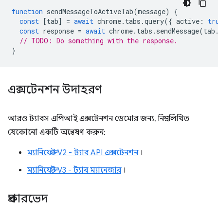
function
sendMessageToActiveTab
(
message
)
{
const
[
tab
]
=
await
chrome
.
tabs
.
query
({
active
:
tr
const
response
=
await
chrome
.
tabs
.
sendMessage
(
tab
// TODO: Do something with the response.
}
এক্সটেনশন উদাহরণ
আরও ট্যাবস এপিআই এক্সটেনশন ডেমোর জন্য, নিম্নলিখিত
যেকোনো একটি অন্বেষণ করুন:
ম্যানিফেস্ট V2 - ট্যাব API এক্সটেনশন
।
ম্যানিফেস্ট V3 - ট্যাব ম্যানেজার
।
প্রকারভেদ