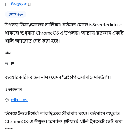
ডিসপ্লেমোড
[]
ক্রোম ৫২+
উপলব্ধ ডিসপ্লে মোডের তালিকা। বর্তমান মোডে isSelected=true
থাকবে। শুধুমাত্র ChromeOS এ উপলব্ধ। অন্যান্য প্ল্যাটফর্মে একটি
খালি অ্যারেতে সেট করা হবে।
নাম
স্ট্রিং
ব্যবহারকারী-বান্ধব নাম (যেমন "এইচপি এলসিডি মনিটর")।
ওভারস্ক্যান
পোকামাকড়
ডিসপ্লের ইনসেটগুলি তার স্ক্রিনের সীমানার মধ্যে। বর্তমানে শুধুমাত্র
ChromeOS-এ উন্মুক্ত। অন্যান্য প্ল্যাটফর্মে খালি ইনসেটে সেট করা