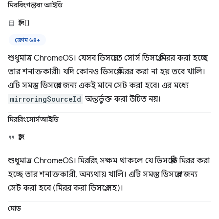
মিররিংগন্তব্য আইডি
স্ট্রিং[]
ক্রোম ৬৪+
শুধুমাত্র ChromeOS। যেসব ডিসপ্লেতে সোর্স ডিসপ্লে মিরর করা হচ্ছে
তার শনাক্তকারী। যদি কোনও ডিসপ্লে মিরর করা না হয় তবে খালি।
এটি সমস্ত ডিসপ্লের জন্য একই মানে সেট করা হবে। এর মধ্যে
mirroringSourceId
অন্তর্ভুক্ত করা উচিত নয়।
মিররিংসোর্সআইডি
স্ট্রিং
শুধুমাত্র ChromeOS। মিররিং সক্ষম থাকলে যে ডিসপ্লেটি মিরর করা
হচ্ছে তার শনাক্তকারী, অন্যথায় খালি। এটি সমস্ত ডিসপ্লের জন্য
সেট করা হবে (মিরর করা ডিসপ্লে সহ)।
মোড