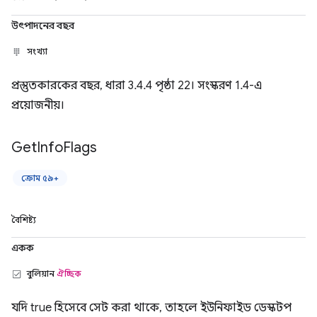
উৎপাদনের বছর
সংখ্যা
প্রস্তুতকারকের বছর, ধারা 3.4.4 পৃষ্ঠা 22। সংস্করণ 1.4-এ
প্রয়োজনীয়।
Get
Info
Flags
ক্রোম ৫৯+
বৈশিষ্ট্য
একক
বুলিয়ান
ঐচ্ছিক
যদি true হিসেবে সেট করা থাকে, তাহলে ইউনিফাইড ডেস্কটপ