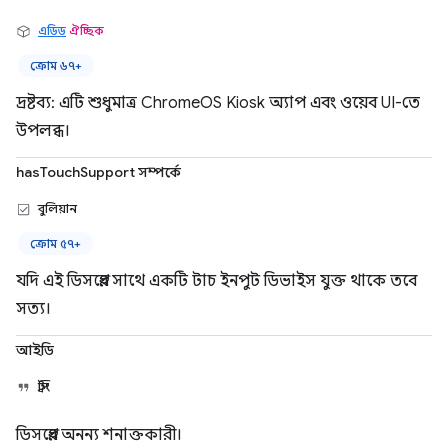
এডিড
ঐচ্ছিক
ক্রোম ৬৭+
দ্রষ্টব্য: এটি শুধুমাত্র ChromeOS Kiosk অ্যাপ এবং ওয়েব UI-তে
উপলব্ধ।
hasTouchSupport সম্পর্কে
বুলিয়ান
ক্রোম ৫৭+
যদি এই ডিসপ্লের সাথে একটি টাচ ইনপুট ডিভাইস যুক্ত থাকে তবে
সত্য।
আইডি
স্ট্রিং
ডিসপ্লের অনন্য শনাক্তকারী।