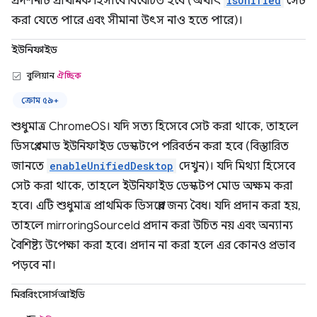
প্রদর্শনটি প্রাথমিক হিসাবে বিবেচিত হবে (অর্থাৎ
isUnified
সেট
করা যেতে পারে এবং সীমানা উৎস নাও হতে পারে)।
ইউনিফাইড
বুলিয়ান
ঐচ্ছিক
ক্রোম ৫৯+
শুধুমাত্র ChromeOS। যদি সত্য হিসেবে সেট করা থাকে, তাহলে
ডিসপ্লে মোড ইউনিফাইড ডেস্কটপে পরিবর্তন করা হবে (বিস্তারিত
জানতে
enableUnifiedDesktop
দেখুন)। যদি মিথ্যা হিসেবে
সেট করা থাকে, তাহলে ইউনিফাইড ডেস্কটপ মোড অক্ষম করা
হবে। এটি শুধুমাত্র প্রাথমিক ডিসপ্লের জন্য বৈধ। যদি প্রদান করা হয়,
তাহলে mirroringSourceId প্রদান করা উচিত নয় এবং অন্যান্য
বৈশিষ্ট্য উপেক্ষা করা হবে। প্রদান না করা হলে এর কোনও প্রভাব
পড়বে না।
মিররিংসোর্সআইডি