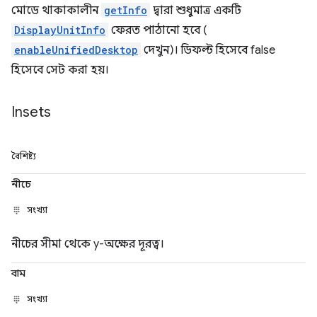
মোডে থাকাকালীন
getInfo
দ্বারা শুধুমাত্র একটি
DisplayUnitInfo
ফেরত পাঠানো হবে (
enableUnifiedDesktop
দেখুন)। ডিফল্ট হিসেবে false
হিসেবে সেট করা হয়।
Insets
বৈশিষ্ট্য
নীচে
সংখ্যা
নীচের সীমা থেকে y-অক্ষের দূরত্ব।
বাম
সংখ্যা