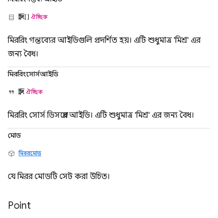
স্ট্রিং[]
ঐচ্ছিক
মিররিং গন্তব্যের আইডিগুলি প্রদর্শিত হয়। এটি শুধুমাত্র 'মিশ্র' এর
জন্য বৈধ।
মিররিংসোর্সআইডি
স্ট্রিং
ঐচ্ছিক
মিররিং সোর্স ডিসপ্লের আইডি। এটি শুধুমাত্র 'মিশ্র' এর জন্য বৈধ।
মোড
মিররমোড
যে মিরর মোডটি সেট করা উচিত।
Point