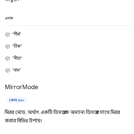
এনাম
"শীর্ষ"
"ঠিক"
"নীচে"
"বাম"
Mirror
Mode
ক্রোম ৬৫+
মিরর মোড, অর্থাৎ একটি ডিসপ্লেকে অন্যান্য ডিসপ্লের সাথে মিরর
করার বিভিন্ন উপায়।