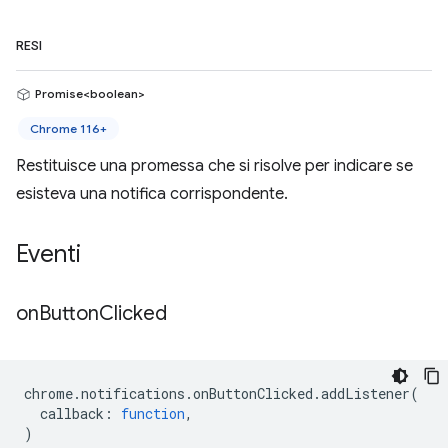
RESI
Promise<boolean>
Chrome 116+
Restituisce una promessa che si risolve per indicare se
esisteva una notifica corrispondente.
Eventi
on
Button
Clicked
chrome
.
notifications
.
onButtonClicked
.
addListener
(
callback
:
function
,
)