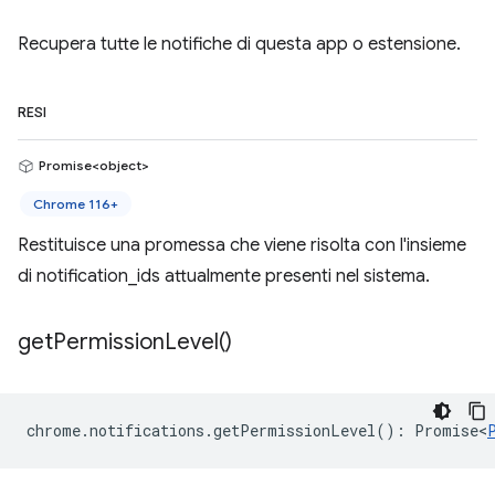
Recupera tutte le notifiche di questa app o estensione.
RESI
Promise<object>
Chrome 116+
Restituisce una promessa che viene risolta con l'insieme
di notification_ids attualmente presenti nel sistema.
get
Permission
Level(
)
chrome
.
notifications
.
getPermissionLevel
()
:
Promise<