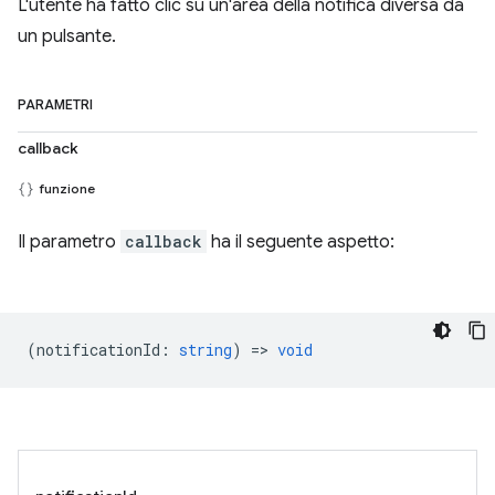
L'utente ha fatto clic su un'area della notifica diversa da
un pulsante.
PARAMETRI
callback
funzione
Il parametro
callback
ha il seguente aspetto:
(
notificationId
:
string
) =>
void