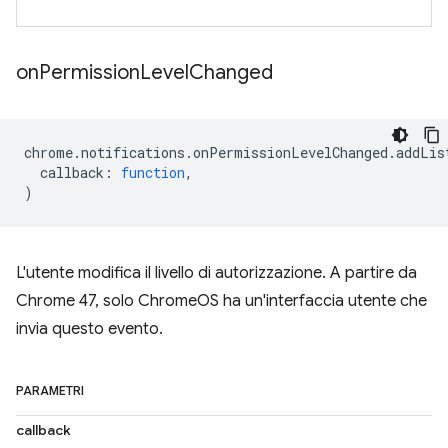
on
Permission
Level
Changed
chrome
.
notifications
.
onPermissionLevelChanged
.
addLis
callback
:
function
,
)
L'utente modifica il livello di autorizzazione. A partire da
Chrome 47, solo ChromeOS ha un'interfaccia utente che
invia questo evento.
PARAMETRI
callback