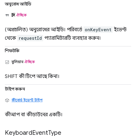
অনুরোধ আইডি
স্ট্রিং
ঐচ্ছিক
(অপ্রচলিত) অনুরোধের আইডি। পরিবর্তে
onKeyEvent
ইভেন্ট
থেকে
requestId
প্যারামিটারটি ব্যবহার করুন।
শিফটকি
বুলিয়ান
ঐচ্ছিক
SHIFT কী টিপে আছে কিনা।
টাইপ করুন
কীবোর্ড ইভেন্ট টাইপ
কীআপ বা কীডাউনের একটি।
Keyboard
Event
Type