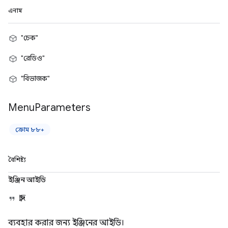
এনাম
"চেক"
"রেডিও"
"বিভাজক"
Menu
Parameters
ক্রোম ৮৮+
বৈশিষ্ট্য
ইঞ্জিন আইডি
স্ট্রিং
ব্যবহার করার জন্য ইঞ্জিনের আইডি।