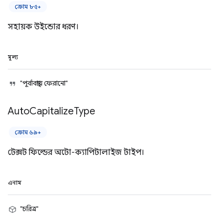
ক্রোম ৮৫+
সহায়ক উইন্ডোর ধরণ।
মূল্য
"পূর্বাবস্থায় ফেরানো"
Auto
Capitalize
Type
ক্রোম ৬৯+
টেক্সট ফিল্ডের অটো-ক্যাপিটালাইজ টাইপ।
এনাম
"চরিত্র"