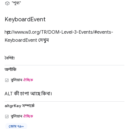
"শূন্য"
Keyboard
Event
http://www.w3.org/TR/DOM-Level-3-Events/#events-
KeyboardEvent দেখুন
বৈশিষ্ট্য
অল্টকি
বুলিয়ান
ঐচ্ছিক
ALT কী চাপা আছে কিনা।
altgrKey সম্পর্কে
বুলিয়ান
ঐচ্ছিক
ক্রোম ৭৯+