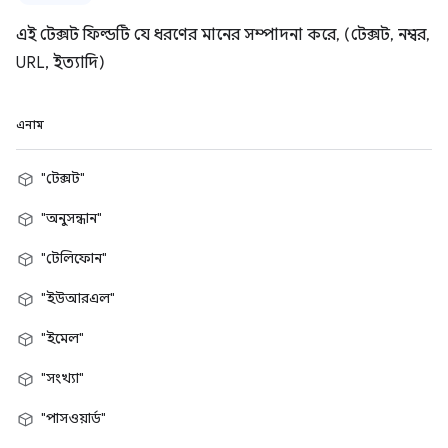
এই টেক্সট ফিল্ডটি যে ধরণের মানের সম্পাদনা করে, (টেক্সট, নম্বর,
URL, ইত্যাদি)
এনাম
"টেক্সট"
"অনুসন্ধান"
"টেলিফোন"
"ইউআরএল"
"ইমেল"
"সংখ্যা"
"পাসওয়ার্ড"