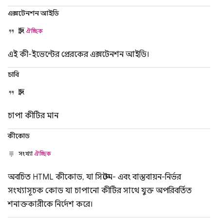
এক্সটেনশন আইডি
স্ট্রিং
ঐচ্ছিক
এই কী-ইভেন্টের প্রেরকের এক্সটেনশন আইডি।
চাবি
স্ট্রিং
চাপা কীটির মান
কীকোড
সংখ্যা
ঐচ্ছিক
অবচিত HTML কীকোড, যা সিস্টেম- এবং বাস্তবায়ন-নির্ভর
সংখ্যাসূচক কোড যা চাপানো কীটির সাথে যুক্ত অপরিবর্তিত
শনাক্তকারীকে নির্দেশ করে।