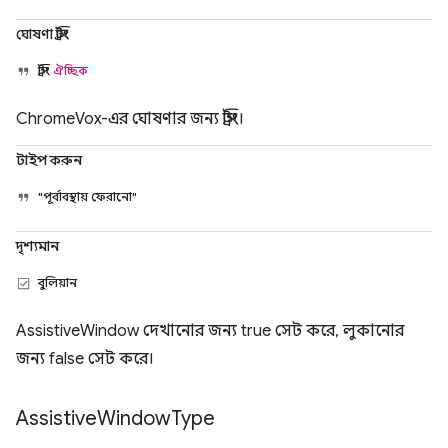
ঘোষণা স্ট্রিং
স্ট্রিং
ঐচ্ছিক
ChromeVox-এর ঘোষণার জন্য স্ট্রিং।
টাইপ করুন
"পূর্বাবস্থায় ফেরানো"
দৃশ্যমান
বুলিয়ান
AssistiveWindow দেখানোর জন্য true সেট করে, লুকানোর
জন্য false সেট করে।
Assistive
Window
Type