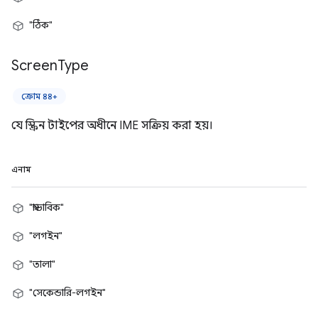
"ঠিক"
Screen
Type
ক্রোম ৪৪+
যে স্ক্রিন টাইপের অধীনে IME সক্রিয় করা হয়।
এনাম
"স্বাভাবিক"
"লগইন"
"তালা"
"সেকেন্ডারি-লগইন"