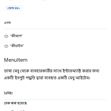
ক্রোম ৪৪+
এনাম
"কীআপ"
"কীডাউন"
Menu
Item
ভাষা মেনু থেকে ব্যবহারকারীর সাথে ইন্টারঅ্যাক্ট করার জন্য
একটি ইনপুট পদ্ধতি দ্বারা ব্যবহৃত একটি মেনু আইটেম।
বৈশিষ্ট্য
চেক করা হয়েছে