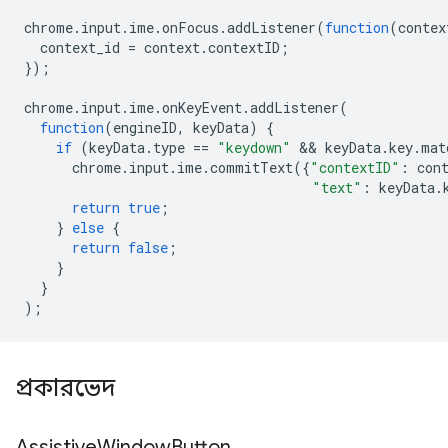
chrome
.
input
.
ime
.
onFocus
.
addListener
(
function
(
contex
context_id
=
context
.
contextID
;
});
chrome
.
input
.
ime
.
onKeyEvent
.
addListener
(
function
(
engineID
,
keyData
)
{
if
(
keyData
.
type
==
"keydown"
 && 
keyData
.
key
.
mat
chrome
.
input
.
ime
.
commitText
({
"contextID"
:
con
"text"
:
keyData
.
return
true
;
}
else
{
return
false
;
}
}
);
প্রকারভেদ
Assistive
Window
Button