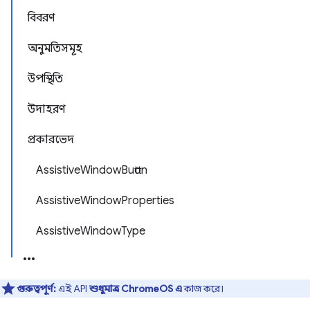
বিবরণ
অনুমতিসমূহ
উপস্থিতি
উদাহরণ
প্রকারভেদ
AssistiveWindowButton
AssistiveWindowProperties
AssistiveWindowType
গুরুত্বপূর্ণ:
এই API
শুধুমাত্র ChromeOS এ
কাজ করে।