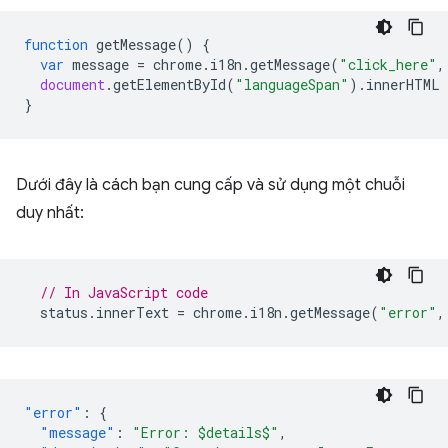
function
getMessage
()
{
var
message
=
chrome
.
i18n
.
getMessage
(
"click_here"
,
document
.
getElementById
(
"languageSpan"
).
innerHTML
}
Dưới đây là cách bạn cung cấp và sử dụng một chuỗi
duy nhất:
// In JavaScript code
status
.
innerText
=
chrome
.
i18n
.
getMessage
(
"error"
,
"error"
:
{
"message"
:
"Error: $details$"
,