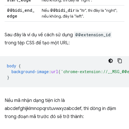
@@bidi
_
end
_
@@bidi
_
dir
Nếu
là "ltr", thì đây là "right";
edge
nếu không, đây là "left".
Sau đây là ví dụ về cách sử dụng
@@extension_id
trong tệp CSS để tạo một URL:
body
{
background-image
:
url
(
'chrome-extension://__MSG_@@e
}
Nếu mã nhận dạng tiện ích là
abcdefghijklmnopqrstuvwxyzabcdef, thì dòng in đậm
trong đoạn mã trước đó sẽ trở thành: