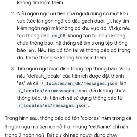
không tìm kiếm thêm.
Nếu ngôn ngữ ưu tiên của người dùng có một khu
vực (tức là ngôn ngữ có dấu gạch dưới: _), hãy tìm
kiếm ngôn ngữ mà không có khu vực đó. Ví dụ: nếu
tệp thông báo
en_GB
không tồn tại hoặc không
chứa thông báo, hệ thống sẽ tìm trong tệp thông
báo
en
. Nếu tệp đó tồn tại và thông báo có trong
đó, thì hệ thống sẽ không tìm kiếm thêm.
Tìm ngôn ngữ mặc định trong tệp thông báo. Ví dụ:
nếu "default_locale" của tiện ích được đặt thành
"es" và cả
/_locales/en_GB/messages.json
lẫn
/_locales/en/messages.json
đều không chứa
thông báo, thì tiện ích sẽ sử dụng thông báo từ
/_locales/es/messages.json
.
Trong hình sau, thông báo có tên "colores" nằm trong cả
3 ngôn ngữ mà tiện ích hỗ trợ, nhưng "extName" chỉ nằm
trong 2 ngôn ngữ. Bất cứ khi nào người dùng chạy