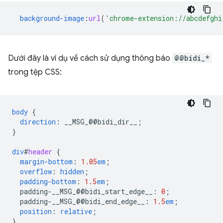
background-image
:
url
(
'chrome-extension://abcdefghi
Dưới đây là ví dụ về cách sử dụng thông báo
@@bidi_*
trong tệp CSS:
body
{
direction
:
__MSG_
@@
bidi_dir__
;
}
div
#
header
{
margin-bottom
:
1.05
em
;
overflow
:
hidden
;
padding-bottom
:
1.5
em
;
padding-__MSG_@@
bidi_start_edge__
:
0
;
padding-__MSG_@@
bidi_end_edge__
:
1.5
em
;
position
:
relative
;
}