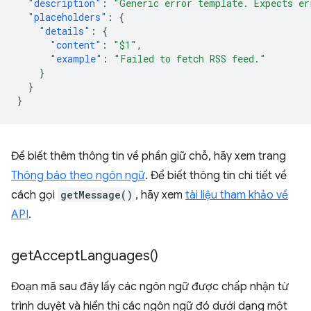
"description"
:
"Generic error template. Expects er
"placeholders"
:
{
"details"
:
{
"content"
:
"$1"
,
"example"
:
"Failed to fetch RSS feed."
}
}
}
Để biết thêm thông tin về phần giữ chỗ, hãy xem trang
Thông báo theo ngôn ngữ
. Để biết thông tin chi tiết về
cách gọi
getMessage()
, hãy xem
tài liệu tham khảo về
API
.
get
Accept
Languages(
)
Đoạn mã sau đây lấy các ngôn ngữ được chấp nhận từ
trình duyệt và hiển thị các ngôn ngữ đó dưới dạng một