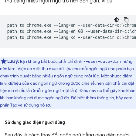
thử bằng nhiều ngôn ngữ trở nên đơn giản. Ví dụ:
path_to_chrome.exe --lang=en --user-data-dir=c:\chrom
path_to_chrome.exe --lang=en_GB --user-data-dir=c:\ch
Lưu ý:
Bạn không bắt buộc phải chỉ định
nhưng
--user-data-dir
nên làm. Việc có một thư mục dữ liệu cho mỗi ngôn ngữ cho phép bạn
chạy trình duyệt bằng nhiều ngôn ngữ cùng một lúc. Một nhược điểm
là vì dữ liệu của các ngôn ngữ không được chia sẻ, nên bạn phải cài đặt
tiện ích nhiều lần (mỗi ngôn ngữ một lần). Điều này có thể gây khó khăn
khi bạn không nói được ngôn ngữ đó. Để biết thêm thông tin, hãy xem
phần
Tạo và sử dụng hồ sơ
.
Sử dụng giao diện người dùng
Sau đây là cách thay đổi ngôn ngữ bằng giao diện người