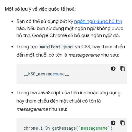
Một số lưu ý về việc quốc tế hoá:
Bạn có thể sử dụng bất kỳ
ngôn ngữ được hỗ trợ
nào. Nếu bạn sử dụng một ngôn ngữ không được
hỗ trợ, Google Chrome sẽ bỏ qua ngôn ngữ đó.
Trong tệp
manifest.json
và CSS, hãy tham chiếu
đến một chuỗi có tên là
messagename
như sau:
__MSG_message
na
me__
Trong mã JavaScript của tiện ích hoặc ứng dụng,
hãy tham chiếu đến một chuỗi có tên là
messagename
như sau:
chrome
.
i18n
.
getMessage
(
"messagename"
)