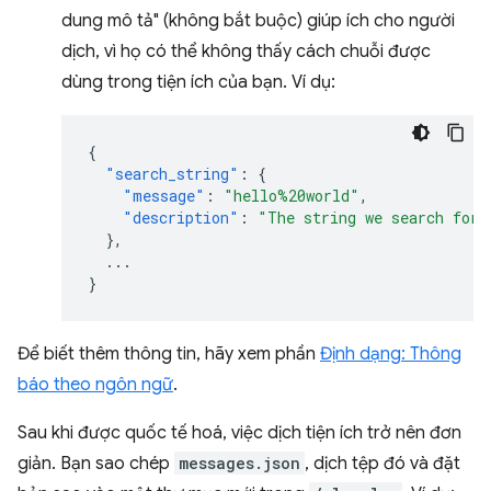
dung mô tả" (không bắt buộc) giúp ích cho người
dịch, vì họ có thể không thấy cách chuỗi được
dùng trong tiện ích của bạn. Ví dụ:
{
"search_string"
:
{
"message"
:
"hello%20world"
,
"description"
:
"The string we search for.
},
...
}
Để biết thêm thông tin, hãy xem phần
Định dạng: Thông
báo theo ngôn ngữ
.
Sau khi được quốc tế hoá, việc dịch tiện ích trở nên đơn
giản. Bạn sao chép
messages.json
, dịch tệp đó và đặt