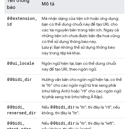
Tên thông
Mô tả
báo
@@extension
_
Mã nhận dạng của tiện ích hoặc ứng dụng;
id
bạn có thể dùng chuỗi này để tạo URL cho
các tài nguyên bên trong tiện ích. Ngay cả
những tiện ích chưa được bản địa hoá cũng
có thể sử dụng thông báo này.
Lưu ý:
Bạn không thể sử dụng thông báo
này trong tệp kê khai.
@@ui
_
locale
Ngôn ngữ hiện tại; bạn có thể dùng chuỗi
này để tạo URL theo ngôn ngữ.
@@bidi
_
dir
Hướng văn bản cho ngôn ngữ hiện tại, có thể
là "ltr" cho các ngôn ngữ từ trái sang phải
(như tiếng Anh) hoặc "rtl" cho các ngôn ngữ
từ phải sang trái (như tiếng Ả Rập).
@@bidi
_
@@bidi
_
dir
Nếu
là "ltr", thì đây là "rtl"; nếu
reversed
_
dir
không, thì đây là "ltr".
@@bidi
_
@@bidi
_
dir
Nếu
là "ltr", thì đây là "left";
start
_
edge
nếu không, thì đây là "right".