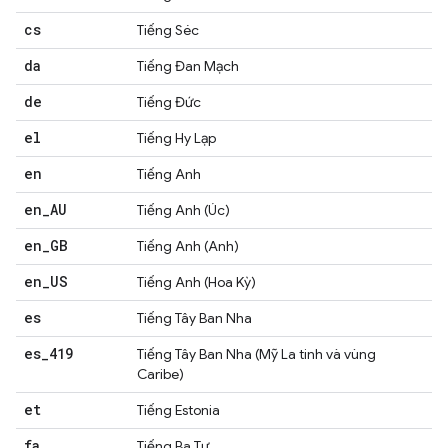
cs
Tiếng Séc
da
Tiếng Đan Mạch
de
Tiếng Đức
el
Tiếng Hy Lạp
en
Tiếng Anh
en
_
AU
Tiếng Anh (Úc)
en
_
GB
Tiếng Anh (Anh)
en
_
US
Tiếng Anh (Hoa Kỳ)
es
Tiếng Tây Ban Nha
es
_
419
Tiếng Tây Ban Nha (Mỹ La tinh và vùng
Caribe)
et
Tiếng Estonia
fa
Tiếng Ba Tư