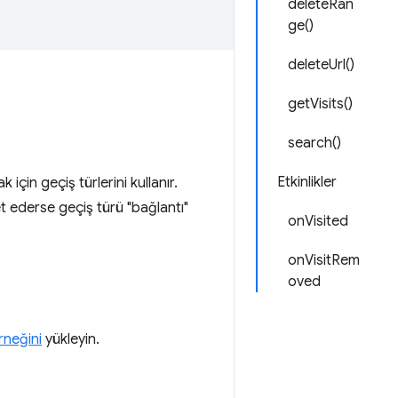
deleteRan
ge()
deleteUrl()
getVisits()
search()
Etkinlikler
ak için geçiş türlerini kullanır.
et ederse geçiş türü "bağlantı"
onVisited
onVisitRem
oved
rneğini
yükleyin.