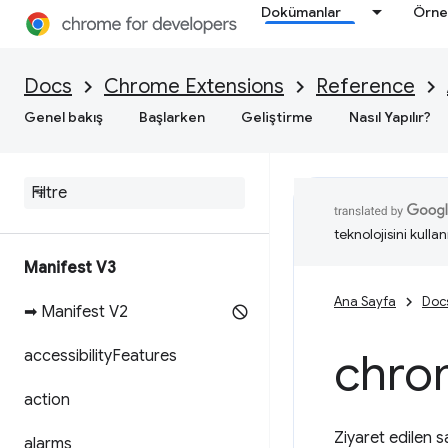
Dokümanlar
Örne
Docs
Chrome Extensions
Reference
Genel bakış
Başlarken
Geliştirme
Nasıl Yapılır?
teknolojisini kullan
Manifest V3
Ana Sayfa
Doc
➡ Manifest V2
chro
accessibility
Features
action
Ziyaret edilen s
alarms