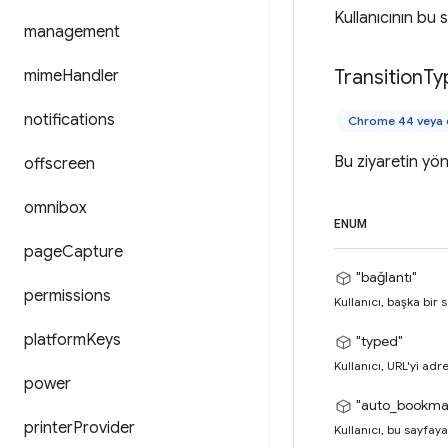
Kullanıcının bu 
management
Transition
Ty
mime
Handler
notifications
Chrome 44 veya d
Bu ziyaretin yö
offscreen
omnibox
ENUM
page
Capture
"bağlantı"
permissions
Kullanıcı, başka bir 
platform
Keys
"typed"
Kullanıcı, URL'yi ad
power
"auto_bookma
printer
Provider
Kullanıcı, bu sayfaya