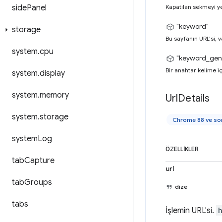
side
Panel
Kapatılan sekmeyi ye
"keyword"
storage
Bu sayfanın URL'si, 
system
.
cpu
"keyword_gen
Bir anahtar kelime iç
system
.
display
system
.
memory
Url
Details
system
.
storage
Chrome 88 ve son
system
Log
ÖZELLIKLER
tab
Capture
url
tab
Groups
dize
tabs
İşlemin URL'si.