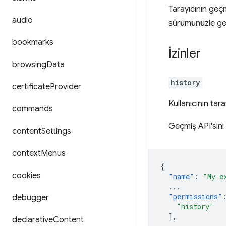
Tarayıcının geçm
audio
sürümünüzle geç
bookmarks
İzinler
browsing
Data
history
certificate
Provider
Kullanıcının tar
commands
Geçmiş API'sini
content
Settings
context
Menus
{
cookies
"name"
:
"My e
...
"permissions"
debugger
"history"
],
declarative
Content