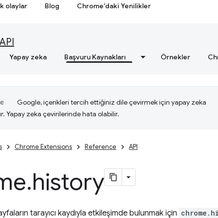
k olaylar
Blog
Chrome'daki Yenilikler
API
Yapay zeka
Başvuru Kaynakları
Örnekler
Ch
Google, içerikleri tercih ettiğiniz dile çevirmek için yapay zeka
ır. Yapay zeka çevirilerinde hata olabilir.
s
Chrome Extensions
Reference
API
me
.
history
ayfaların tarayıcı kaydıyla etkileşimde bulunmak için
chrome.h