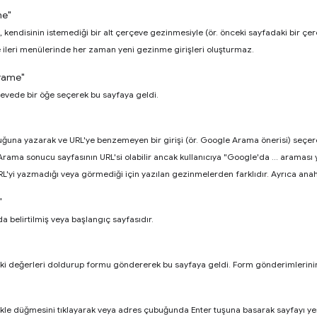
me"
a, kendisinin istemediği bir alt çerçeve gezinmesiyle (ör. önceki sayfadaki bir çe
ve ileri menülerinde her zaman yeni gezinme girişleri oluşturmaz.
rame"
erçevede bir öğe seçerek bu sayfaya geldi.
uğuna yazarak ve URL'ye benzemeyen bir girişi (ör. Google Arama önerisi) seçere
ma sonucu sayfasının URL'si olabilir ancak kullanıcıya "Google'da ... araması y
RL'yi yazmadığı veya görmediği için yazılan gezinmelerden farklıdır. Ayrıca anaht
"
a belirtilmiş veya başlangıç sayfasıdır.
daki değerleri doldurup formu göndererek bu sayfaya geldi. Form gönderimlerini
yükle düğmesini tıklayarak veya adres çubuğunda Enter tuşuna basarak sayfayı y