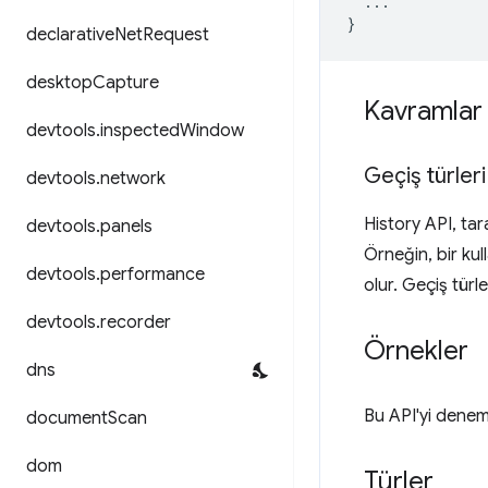
...
}
declarative
Net
Request
desktop
Capture
Kavramlar 
devtools
.
inspected
Window
Geçiş türleri
devtools
.
network
History API, taray
devtools
.
panels
Örneğin, bir kul
devtools
.
performance
olur. Geçiş türler
devtools
.
recorder
Örnekler
dns
Bu API'yi denem
document
Scan
dom
Türler