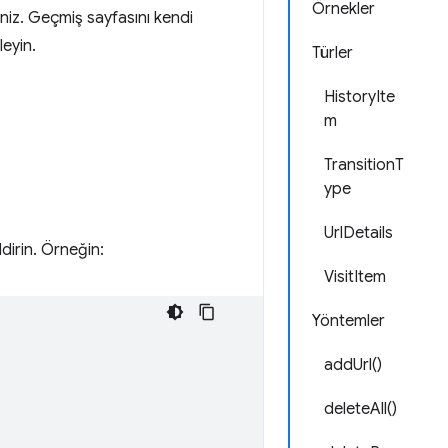
Örnekler
siniz. Geçmiş sayfasını kendi
leyin.
Türler
HistoryIte
m
TransitionT
ype
UrlDetails
ldirin. Örneğin:
VisitItem
Yöntemler
addUrl()
deleteAll()