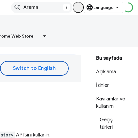
/
rome Web Store
Bu sayfada
Açıklama
İzinler
Kavramlar ve
kullanım
Geçiş
türleri
istory
API'sini kullanın.