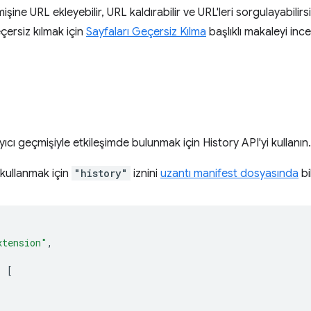
işine URL ekleyebilir, URL kaldırabilir ve URL'leri sorgulayabilir
ersiz kılmak için
Sayfaları Geçersiz Kılma
başlıklı makaleyi ince
ayıcı geçmişiyle etkileşimde bulunmak için History API'yi kullanın.
 kullanmak için
"history"
iznini
uzantı manifest dosyasında
bi
xtension"
,
:
[