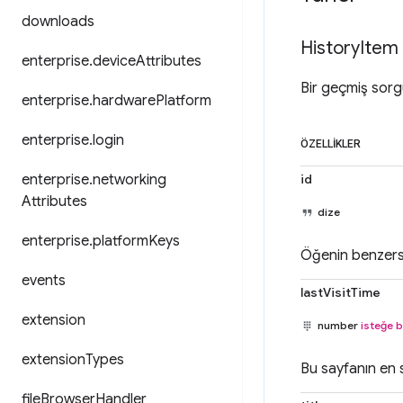
downloads
History
Item
enterprise
.
device
Attributes
Bir geçmiş sor
enterprise
.
hardware
Platform
enterprise
.
login
ÖZELLIKLER
enterprise
.
networking
id
Attributes
dize
enterprise
.
platform
Keys
Öğenin benzersiz
events
lastVisitTime
extension
number
isteğe b
extension
Types
Bu sayfanın en 
file
Browser
Handler