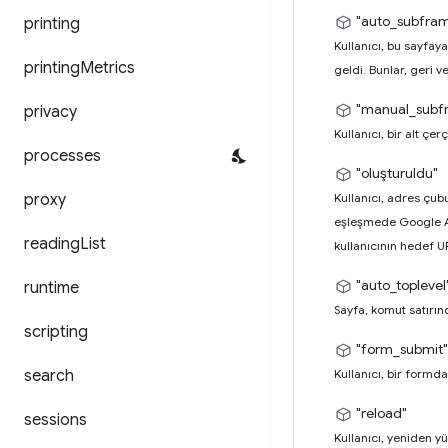
"auto_subfra
printing
Kullanıcı, bu sayfay
printing
Metrics
geldi. Bunlar, geri 
"manual_subf
privacy
Kullanıcı, bir alt ç
processes
"oluşturuldu"
proxy
Kullanıcı, adres çub
eşleşmede Google Ara
reading
List
kullanıcının hedef U
"auto_toplevel
runtime
Sayfa, komut satırınd
scripting
"form_submit"
search
Kullanıcı, bir form
"reload"
sessions
Kullanıcı, yeniden 