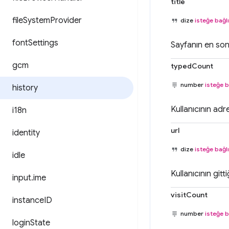
title
file
System
Provider
dize
isteğe bağlı
font
Settings
Sayfanın en son 
gcm
typedCount
number
isteğe b
history
Kullanıcının adr
i18n
url
identity
dize
isteğe bağlı
idle
Kullanıcının gitt
input
.
ime
visitCount
instance
ID
number
isteğe b
login
State