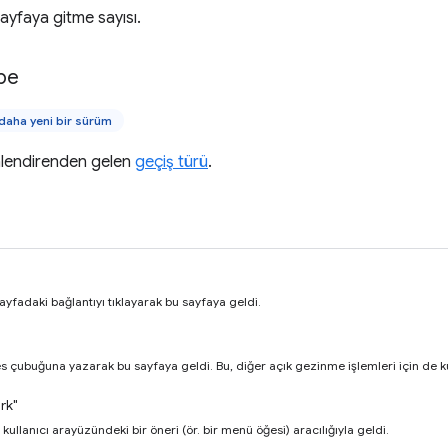
sayfaya gitme sayısı.
pe
aha yeni bir sürüm
nlendirenden gelen
geçiş türü
.
sayfadaki bağlantıyı tıklayarak bu sayfaya geldi.
res çubuğuna yazarak bu sayfaya geldi. Bu, diğer açık gezinme işlemleri için de kul
rk"
 kullanıcı arayüzündeki bir öneri (ör. bir menü öğesi) aracılığıyla geldi.