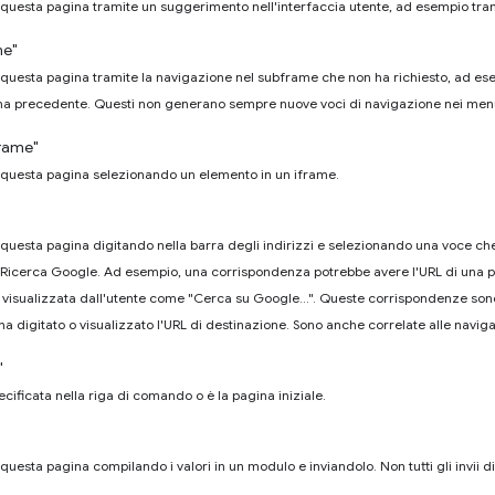
a questa pagina tramite un suggerimento nell'interfaccia utente, ad esempio tr
me"
a questa pagina tramite la navigazione nel subframe che non ha richiesto, ad es
na precedente. Questi non generano sempre nuove voci di navigazione nei menu 
rame"
a questa pagina selezionando un elemento in un iframe.
 a questa pagina digitando nella barra degli indirizzi e selezionando una voce 
Ricerca Google. Ad esempio, una corrispondenza potrebbe avere l'URL di una pag
visualizzata dall'utente come "Cerca su Google…". Queste corrispondenze sono 
ha digitato o visualizzato l'URL di destinazione. Sono anche correlate alle naviga
"
ecificata nella riga di comando o è la pagina iniziale.
 questa pagina compilando i valori in un modulo e inviandolo. Non tutti gli invii d