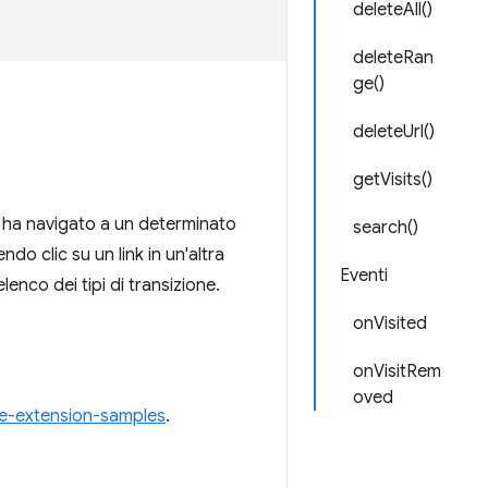
deleteAll()
deleteRan
ge()
deleteUrl()
getVisits()
ser ha navigato a un determinato
search()
do clic su un link in un'altra
Eventi
lenco dei tipi di transizione.
onVisited
onVisitRem
oved
e-extension-samples
.