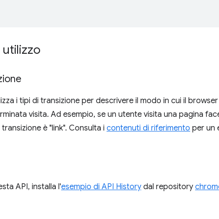
 utilizzo
izione
ilizza i tipi di transizione per descrivere il modo in cui il brow
minata visita. Ad esempio, se un utente visita una pagina facen
i transizione è "link". Consulta i
contenuti di riferimento
per un e
ta API, installa l'
esempio di API History
dal repository
chrom