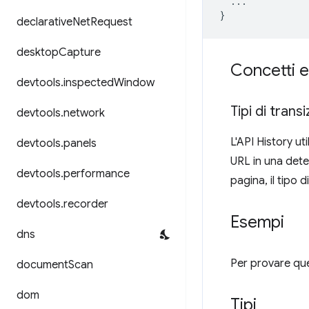
...
}
declarative
Net
Request
desktop
Capture
Concetti e
devtools
.
inspected
Window
Tipi di trans
devtools
.
network
L'API History ut
devtools
.
panels
URL in una deter
devtools
.
performance
pagina, il tipo d
devtools
.
recorder
Esempi
dns
Per provare ques
document
Scan
dom
Tipi