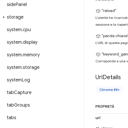
side
Panel
"reload"
storage
L'utente ha ricaricat
sessione e la riaper
system
.
cpu
"parola chiave
system
.
display
L'URL di questa pagi
"keyword_gen
system
.
memory
Corrisponde a una v
system
.
storage
Url
Details
system
Log
Chrome 88+
tab
Capture
tab
Groups
PROPRIETÀ
tabs
url