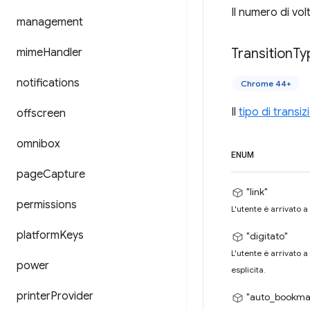
Il numero di vol
management
Transition
Ty
mime
Handler
notifications
Chrome 44+
Il
tipo di transiz
offscreen
omnibox
ENUM
page
Capture
"link"
permissions
L'utente è arrivato a
platform
Keys
"digitato"
L'utente è arrivato 
power
esplicita.
printer
Provider
"auto_bookma