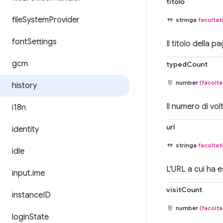
titolo
file
System
Provider
stringa
facoltat
font
Settings
Il titolo della p
gcm
typedCount
number
(facolta
history
Il numero di vol
i18n
url
identity
stringa
facoltat
idle
L'URL a cui ha 
input
.
ime
visitCount
instance
ID
number
(facolta
login
State