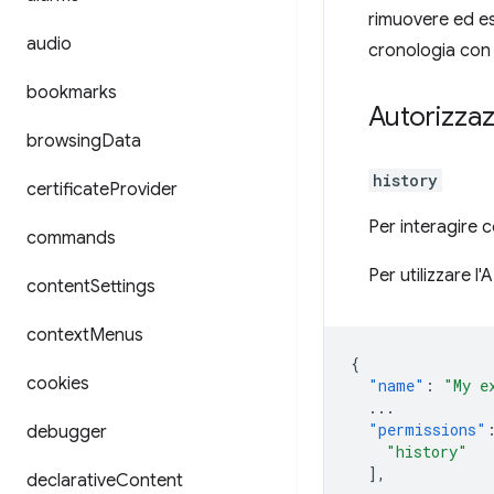
rimuovere ed es
audio
cronologia con 
bookmarks
Autorizzaz
browsing
Data
history
certificate
Provider
Per interagire c
commands
Per utilizzare l
content
Settings
context
Menus
{
cookies
"name"
:
"My e
...
"permissions"
debugger
"history"
],
declarative
Content