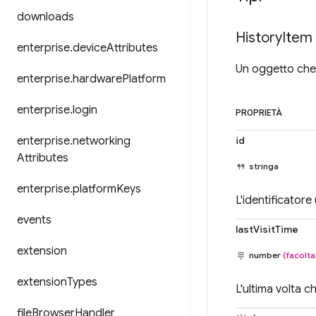
downloads
History
Item
enterprise
.
device
Attributes
Un oggetto che 
enterprise
.
hardware
Platform
enterprise
.
login
PROPRIETÀ
enterprise
.
networking
id
Attributes
stringa
enterprise
.
platform
Keys
L'identificatore
events
lastVisitTime
extension
number
(facolta
extension
Types
L'ultima volta c
file
Browser
Handler