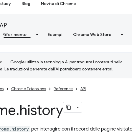
study
Blog
Novità di Chrome
API
Riferimento
Esempi
Chrome Web Store
Google utilizza la tecnologia AI per tradurre i contenuti nella
ta. Le traduzioni generate dall'AI potrebbero contenere errori.
cs
Chrome Extensions
Reference
API
me
.
history
rome.history
per interagire con il record delle pagine visita