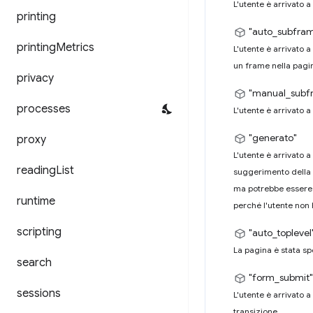
L'utente è arrivato 
printing
"auto_subfra
printing
Metrics
L'utente è arrivato 
un frame nella pagi
privacy
"manual_subf
processes
L'utente è arrivato 
"generato"
proxy
L'utente è arrivato
reading
List
suggerimento della 
ma potrebbe essere 
runtime
perché l'utente non 
scripting
"auto_toplevel
La pagina è stata sp
search
"form_submit"
sessions
L'utente è arrivato a
transizione.