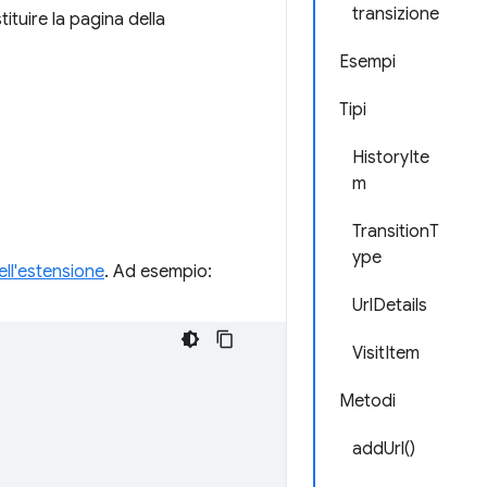
transizione
ituire la pagina della
Esempi
Tipi
HistoryIte
m
TransitionT
ype
ell'estensione
. Ad esempio:
UrlDetails
VisitItem
Metodi
addUrl()