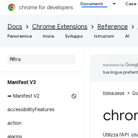
Documenti
Case 
Docs
Chrome Extensions
Reference
Panoramica
Inizia
Sviluppo
Istruzioni
AI
tua lingua preferi
Manifest V3
Home page
Do
➡ Manifest V2
chro
accessibility
Features
action
Utilizza l'API
ch
alarms