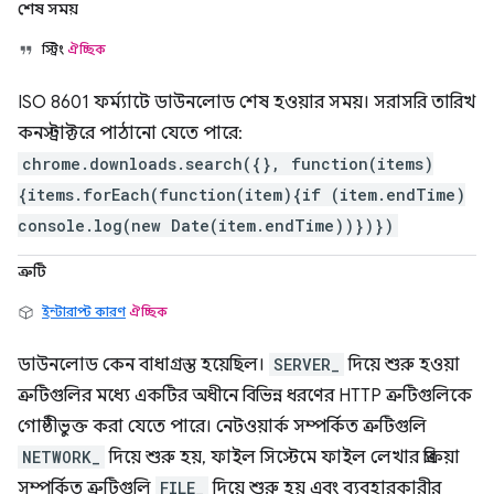
শেষ সময়
স্ট্রিং
ঐচ্ছিক
ISO 8601 ফর্ম্যাটে ডাউনলোড শেষ হওয়ার সময়। সরাসরি তারিখ
কনস্ট্রাক্টরে পাঠানো যেতে পারে:
chrome.downloads.search({}, function(items)
{items.forEach(function(item){if (item.endTime)
console.log(new Date(item.endTime))})})
ত্রুটি
ইন্টারাপ্ট কারণ
ঐচ্ছিক
ডাউনলোড কেন বাধাগ্রস্ত হয়েছিল।
SERVER_
দিয়ে শুরু হওয়া
ত্রুটিগুলির মধ্যে একটির অধীনে বিভিন্ন ধরণের HTTP ত্রুটিগুলিকে
গোষ্ঠীভুক্ত করা যেতে পারে। নেটওয়ার্ক সম্পর্কিত ত্রুটিগুলি
NETWORK_
দিয়ে শুরু হয়, ফাইল সিস্টেমে ফাইল লেখার প্রক্রিয়া
সম্পর্কিত ত্রুটিগুলি
FILE_
দিয়ে শুরু হয় এবং ব্যবহারকারীর