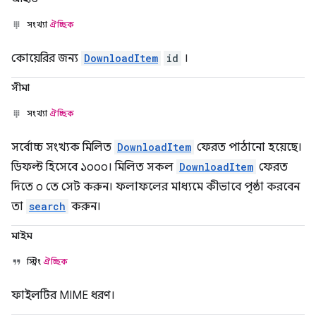
সংখ্যা
ঐচ্ছিক
কোয়েরির জন্য
DownloadItem
id
।
সীমা
সংখ্যা
ঐচ্ছিক
সর্বোচ্চ সংখ্যক মিলিত
DownloadItem
ফেরত পাঠানো হয়েছে।
ডিফল্ট হিসেবে ১০০০। মিলিত সকল
DownloadItem
ফেরত
দিতে ০ তে সেট করুন। ফলাফলের মাধ্যমে কীভাবে পৃষ্ঠা করবেন
তা
search
করুন।
মাইম
স্ট্রিং
ঐচ্ছিক
ফাইলটির MIME ধরণ।