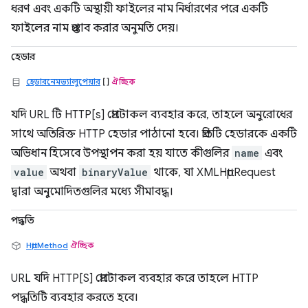
ধরণ এবং একটি অস্থায়ী ফাইলের নাম নির্ধারণের পরে একটি
ফাইলের নাম প্রস্তাব করার অনুমতি দেয়।
হেডার
হেডারনেমভ্যালুপেয়ার
[]
ঐচ্ছিক
যদি URL টি HTTP[s] প্রোটোকল ব্যবহার করে, তাহলে অনুরোধের
সাথে অতিরিক্ত HTTP হেডার পাঠানো হবে। প্রতিটি হেডারকে একটি
অভিধান হিসেবে উপস্থাপন করা হয় যাতে কীগুলির
name
এবং
value
অথবা
binaryValue
থাকে, যা XMLHttpRequest
দ্বারা অনুমোদিতগুলির মধ্যে সীমাবদ্ধ।
পদ্ধতি
HttpMethod
ঐচ্ছিক
URL যদি HTTP[S] প্রোটোকল ব্যবহার করে তাহলে HTTP
পদ্ধতিটি ব্যবহার করতে হবে।