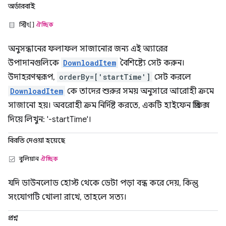
অর্ডারবাই
স্ট্রিং[]
ঐচ্ছিক
অনুসন্ধানের ফলাফল সাজানোর জন্য এই অ্যারের
উপাদানগুলিকে
DownloadItem
বৈশিষ্ট্যে সেট করুন।
উদাহরণস্বরূপ,
orderBy=['startTime']
সেট করলে
DownloadItem
কে তাদের শুরুর সময় অনুসারে আরোহী ক্রমে
সাজানো হয়। অবরোহী ক্রম নির্দিষ্ট করতে, একটি হাইফেন প্রিফিক্স
দিয়ে লিখুন: '-startTime'।
বিরতি দেওয়া হয়েছে
বুলিয়ান
ঐচ্ছিক
যদি ডাউনলোড হোস্ট থেকে ডেটা পড়া বন্ধ করে দেয়, কিন্তু
সংযোগটি খোলা রাখে, তাহলে সত্য।
প্রশ্ন