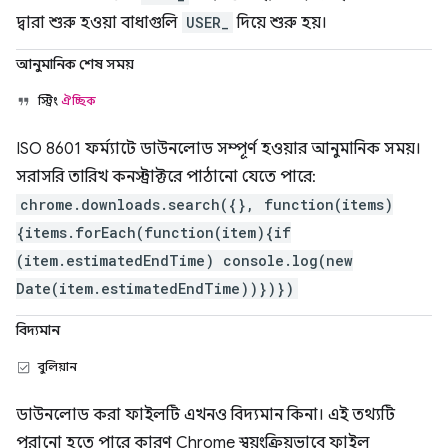
দ্বারা শুরু হওয়া বাধাগুলি
USER_
দিয়ে শুরু হয়।
আনুমানিক শেষ সময়
স্ট্রিং
ঐচ্ছিক
ISO 8601 ফর্ম্যাটে ডাউনলোড সম্পূর্ণ হওয়ার আনুমানিক সময়।
সরাসরি তারিখ কনস্ট্রাক্টরে পাঠানো যেতে পারে:
chrome.downloads.search({}, function(items)
{items.forEach(function(item){if
(item.estimatedEndTime) console.log(new
Date(item.estimatedEndTime))})})
বিদ্যমান
বুলিয়ান
ডাউনলোড করা ফাইলটি এখনও বিদ্যমান কিনা। এই তথ্যটি
পুরানো হতে পারে কারণ Chrome স্বয়ংক্রিয়ভাবে ফাইল