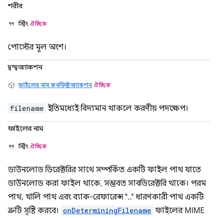
শরীর
স্ট্রিং
ঐচ্ছিক
পোস্টের মূল অংশ।
দ্বন্দ্বঅ্যাকশন
ফাইলের নাম কনফ্লিক্টঅ্যাকশন
ঐচ্ছিক
filename
ইতিমধ্যেই বিদ্যমান থাকলে করণীয় পদক্ষেপ।
ফাইলের নাম
স্ট্রিং
ঐচ্ছিক
ডাউনলোড ডিরেক্টরির সাথে সম্পর্কিত একটি ফাইল পাথ যাতে
ডাউনলোড করা ফাইল থাকে, সম্ভবত সাবডিরেক্টরি থাকে। পরম
পাথ, খালি পাথ এবং ব্যাক-রেফারেন্স ".." ধারণকারী পাথ একটি
ত্রুটি সৃষ্টি করবে।
onDeterminingFilename
ফাইলের MIME