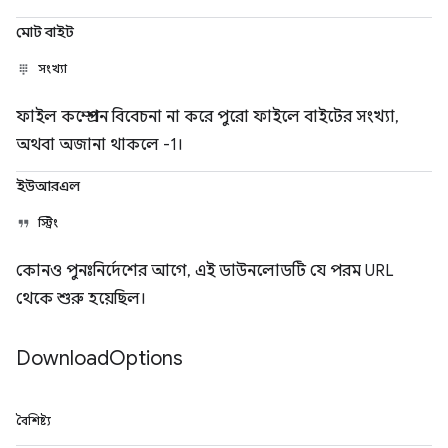
মোট বাইট
সংখ্যা
ফাইল কম্প্রেশন বিবেচনা না করে পুরো ফাইলে বাইটের সংখ্যা,
অথবা অজানা থাকলে -1।
ইউআরএল
স্ট্রিং
কোনও পুনঃনির্দেশের আগে, এই ডাউনলোডটি যে পরম URL
থেকে শুরু হয়েছিল।
Download
Options
বৈশিষ্ট্য