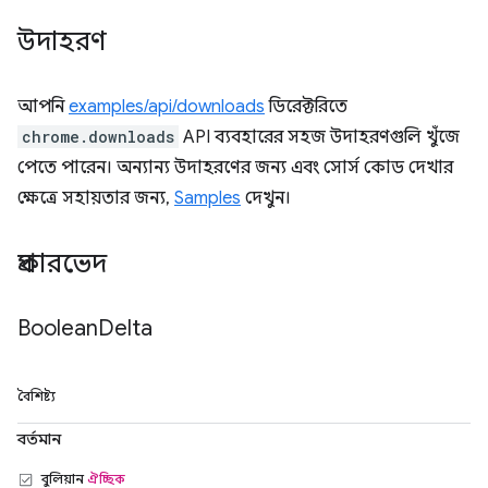
উদাহরণ
আপনি
examples/api/downloads
ডিরেক্টরিতে
chrome.downloads
API ব্যবহারের সহজ উদাহরণগুলি খুঁজে
পেতে পারেন। অন্যান্য উদাহরণের জন্য এবং সোর্স কোড দেখার
ক্ষেত্রে সহায়তার জন্য,
Samples
দেখুন।
প্রকারভেদ
Boolean
Delta
বৈশিষ্ট্য
বর্তমান
বুলিয়ান
ঐচ্ছিক