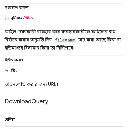
সংরক্ষণ করুন
বুলিয়ান
ঐচ্ছিক
ফাইল-চয়নকারী ব্যবহার করে ব্যবহারকারীকে ফাইলের নাম
নির্বাচন করার অনুমতি দিন,
filename
সেট করা আছে কিনা বা
ইতিমধ্যেই বিদ্যমান কিনা তা নির্বিশেষে।
ইউআরএল
স্ট্রিং
ডাউনলোড করার জন্য URL।
Download
Query
বৈশিষ্ট্য