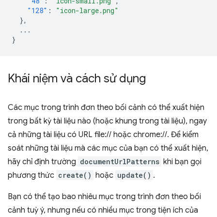
"48"
:
"icon-small.png"
,
"128"
:
"icon-large.png"
},
...
}
Khái niệm và cách sử dụng
Các mục trong trình đơn theo bối cảnh có thể xuất hiện
trong bất kỳ tài liệu nào (hoặc khung trong tài liệu), ngay
cả những tài liệu có URL file:// hoặc chrome://. Để kiểm
soát những tài liệu mà các mục của bạn có thể xuất hiện,
hãy chỉ định trường
documentUrlPatterns
khi bạn gọi
phương thức
create()
hoặc
update()
.
Bạn có thể tạo bao nhiêu mục trong trình đơn theo bối
cảnh tuỳ ý, nhưng nếu có nhiều mục trong tiện ích của