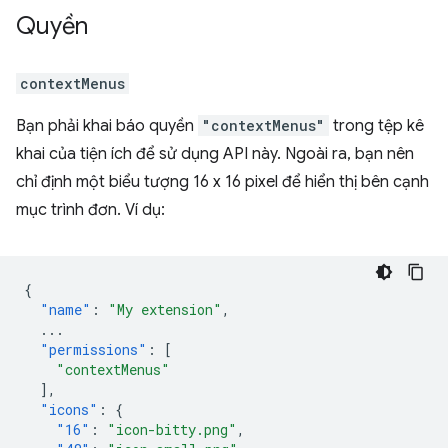
Quyền
contextMenus
Bạn phải khai báo quyền
"contextMenus"
trong tệp kê
khai của tiện ích để sử dụng API này. Ngoài ra, bạn nên
chỉ định một biểu tượng 16 x 16 pixel để hiển thị bên cạnh
mục trình đơn. Ví dụ:
{
"name"
:
"My extension"
,
...
"permissions"
:
[
"contextMenus"
],
"icons"
:
{
"16"
:
"icon-bitty.png"
,