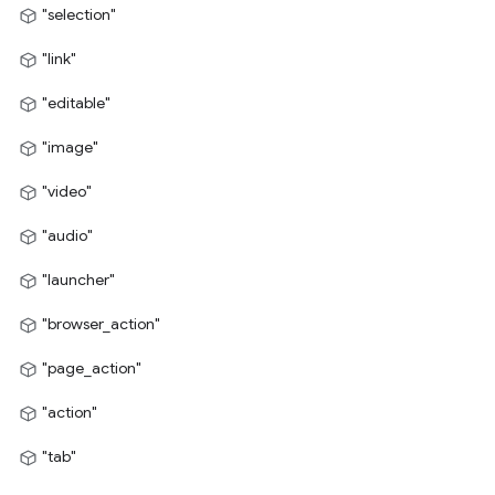
"selection"
"link"
"editable"
"image"
"video"
"audio"
"launcher"
"browser_action"
"page_action"
"action"
"tab"