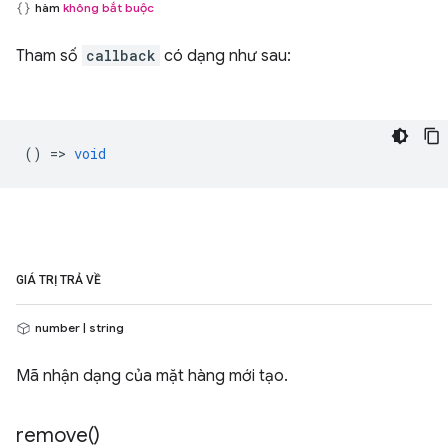
hàm
không bắt buộc
Tham số
callback
có dạng như sau:
() =>
void
GIÁ TRỊ TRẢ VỀ
number | string
Mã nhận dạng của mặt hàng mới tạo.
remove(
)