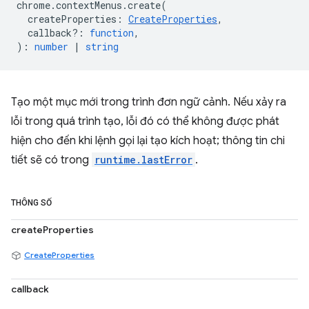
chrome
.
contextMenus
.
create
(
createProperties
:
CreateProperties
,
callback?
:
function
,
)
:
number
|
string
Tạo một mục mới trong trình đơn ngữ cảnh. Nếu xảy ra
lỗi trong quá trình tạo, lỗi đó có thể không được phát
hiện cho đến khi lệnh gọi lại tạo kích hoạt; thông tin chi
tiết sẽ có trong
runtime.lastError
.
THÔNG SỐ
createProperties
CreateProperties
callback