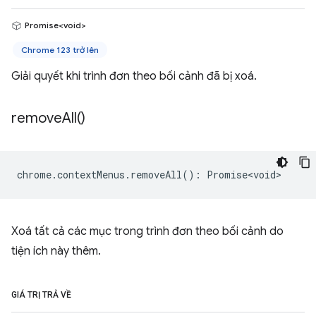
Promise<void>
Chrome 123 trở lên
Giải quyết khi trình đơn theo bối cảnh đã bị xoá.
remove
All(
)
chrome
.
contextMenus
.
removeAll
()
:
Promise<void>
Xoá tất cả các mục trong trình đơn theo bối cảnh do
tiện ích này thêm.
GIÁ TRỊ TRẢ VỀ