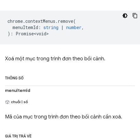
chrome
.
contextMenus
.
remove
(
menuItemId
:
string
|
number
,
)
:
Promise<void>
Xoá một mục trong trình đơn theo bối cảnh.
THÔNG SỐ
menuItemId
chuỗi | số
Mã của mục trong trình đơn theo bối cảnh cần xoá.
GIÁ TRỊ TRẢ VỀ