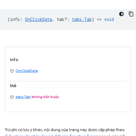
(
info
:
OnClickData
,
tab?
:
tabs.Tab
) =>
void
info
OnClickData
thẻ
tabs.Tab
không bắt buộc
Trừ phi có lưu ý khác, nội dung của trang này được cấp phép theo