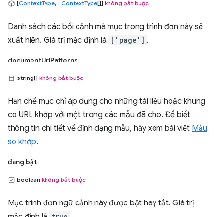
[
ContextType
, ...
ContextType
[]]
không bắt buộc
Danh sách các bối cảnh mà mục trong trình đơn này sẽ
xuất hiện. Giá trị mặc định là
['page']
.
documentUrlPatterns
string[]
không bắt buộc
Hạn chế mục chỉ áp dụng cho những tài liệu hoặc khung
có URL khớp với một trong các mẫu đã cho. Để biết
thông tin chi tiết về định dạng mẫu, hãy xem bài viết
Mẫu
so khớp
.
đang bật
boolean
không bắt buộc
Mục trình đơn ngữ cảnh này được bật hay tắt. Giá trị
mặc định là
true
.