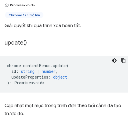
Promise<void>
Chrome 123 trở lên
Giải quyết khi quá trình xoá hoàn tất.
update(
)
chrome
.
contextMenus
.
update
(
id
:
string
|
number
,
updateProperties
:
object
,
)
:
Promise<void>
Cập nhật một mục trong trình đơn theo bối cảnh đã tạo
trước đó.