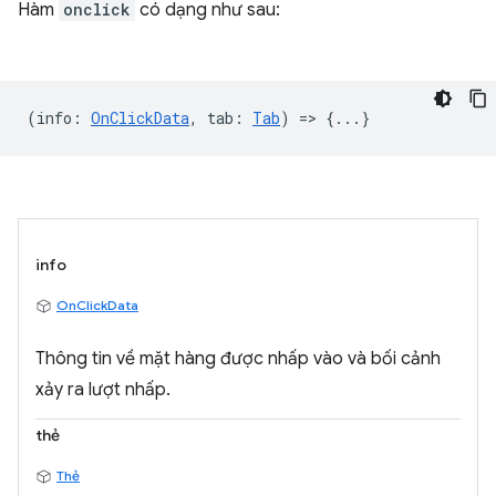
Hàm
onclick
có dạng như sau:
(
info
:
OnClickData
,
tab
:
Tab
) => {...}
info
OnClickData
Thông tin về mặt hàng được nhấp vào và bối cảnh
xảy ra lượt nhấp.
thẻ
Thẻ