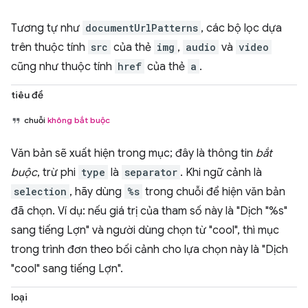
Tương tự như
documentUrlPatterns
, các bộ lọc dựa
trên thuộc tính
src
của thẻ
img
,
audio
và
video
cũng như thuộc tính
href
của thẻ
a
.
tiêu đề
chuỗi
không bắt buộc
Văn bản sẽ xuất hiện trong mục; đây là thông tin
bắt
buộc
, trừ phi
type
là
separator
. Khi ngữ cảnh là
selection
, hãy dùng
%s
trong chuỗi để hiện văn bản
đã chọn. Ví dụ: nếu giá trị của tham số này là "Dịch "%s"
sang tiếng Lợn" và người dùng chọn từ "cool", thì mục
trong trình đơn theo bối cảnh cho lựa chọn này là "Dịch
"cool" sang tiếng Lợn".
loại