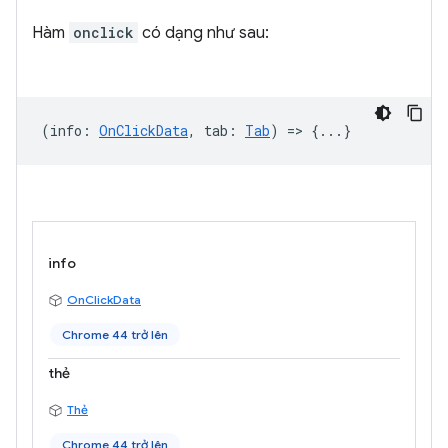
Hàm
onclick
có dạng như sau:
(
info
:
OnClickData
,
tab
:
Tab
) => {...}
info
OnClickData
Chrome 44 trở lên
thẻ
Thẻ
Chrome 44 trở lên