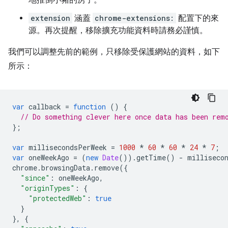
地推倒小豬的房子。
extension
涵蓋
chrome-extensions:
配置下的來
源。再次提醒，移除擴充功能資料時請務必謹慎。
我們可以調整先前的範例，只移除受保護網站的資料，如下
所示：
var
callback
=
function
()
{
// Do something clever here once data has been rem
};
var
millisecondsPerWeek
=
1000
*
60
*
60
*
24
*
7
;
var
oneWeekAgo
=
(
new
Date
()).
getTime
()
-
milliseco
chrome
.
browsingData
.
remove
({
"since"
:
oneWeekAgo
,
"originTypes"
:
{
"protectedWeb"
:
true
}
},
{