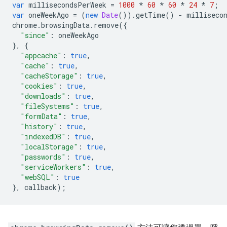
var
millisecondsPerWeek
=
1000
*
60
*
60
*
24
*
7
;
var
oneWeekAgo
=
(
new
Date
()).
getTime
()
-
milliseco
chrome
.
browsingData
.
remove
({
"since"
:
oneWeekAgo
},
{
"appcache"
:
true
,
"cache"
:
true
,
"cacheStorage"
:
true
,
"cookies"
:
true
,
"downloads"
:
true
,
"fileSystems"
:
true
,
"formData"
:
true
,
"history"
:
true
,
"indexedDB"
:
true
,
"localStorage"
:
true
,
"passwords"
:
true
,
"serviceWorkers"
:
true
,
"webSQL"
:
true
},
callback
);