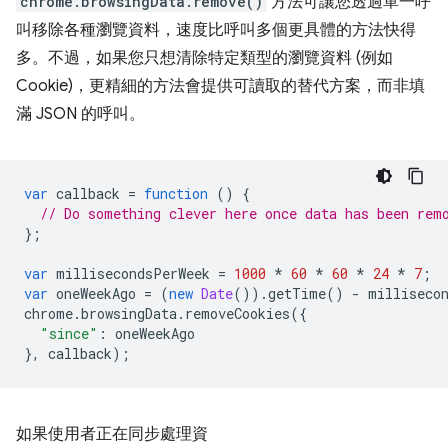
chrome.browsingData.remove()
方法可讓您透過單一呼
叫移除各種瀏覽資料，速度比呼叫多個更具體的方法快得
多。不過，如果您只想清除特定類型的瀏覽資料 (例如
Cookie)，更精細的方法會提供可讀取的替代方案，而非填
滿 JSON 的呼叫。
var
callback
=
function
()
{
// Do something clever here once data has been rem
};
var
millisecondsPerWeek
=
1000
*
60
*
60
*
24
*
7
;
var
oneWeekAgo
=
(
new
Date
()).
getTime
()
-
milliseco
chrome
.
browsingData
.
removeCookies
({
"since"
:
oneWeekAgo
},
callback
);
如果使用者正在同步處理資