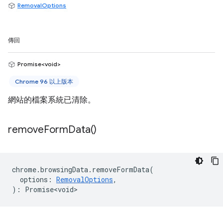
RemovalOptions
傳回
Promise<void>
Chrome 96 以上版本
網站的檔案系統已清除。
remove
Form
Data(
)
chrome
.
browsingData
.
removeFormData
(
options
:
RemovalOptions
,
)
:
Promise<void>