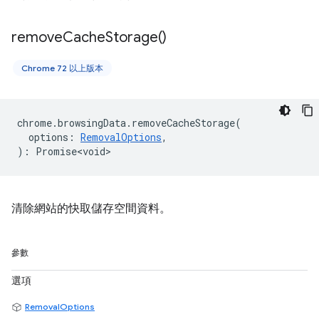
remove
Cache
Storage(
)
Chrome 72 以上版本
chrome
.
browsingData
.
removeCacheStorage
(
options
:
RemovalOptions
,
)
:
Promise<void>
清除網站的快取儲存空間資料。
參數
選項
RemovalOptions