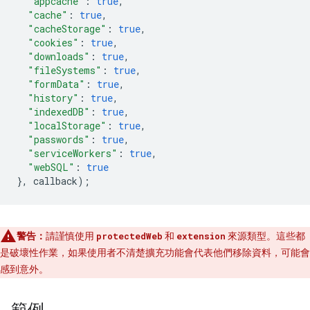
"appcache"
:
true
,
"cache"
:
true
,
"cacheStorage"
:
true
,
"cookies"
:
true
,
"downloads"
:
true
,
"fileSystems"
:
true
,
"formData"
:
true
,
"history"
:
true
,
"indexedDB"
:
true
,
"localStorage"
:
true
,
"passwords"
:
true
,
"serviceWorkers"
:
true
,
"webSQL"
:
true
},
callback
);
警告：
請謹慎使用
和
來源類型。這些都
protectedWeb
extension
是破壞性作業，如果使用者不清楚擴充功能會代表他們移除資料，可能會
感到意外。