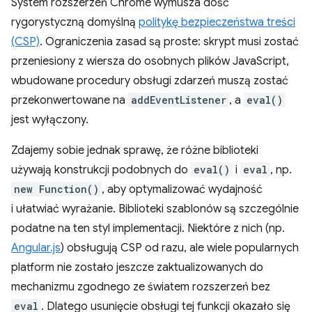
System rozszerzeń Chrome wymusza dość
rygorystyczną domyślną
politykę bezpieczeństwa treści
(CSP)
. Ograniczenia zasad są proste: skrypt musi zostać
przeniesiony z wiersza do osobnych plików JavaScript,
wbudowane procedury obsługi zdarzeń muszą zostać
przekonwertowane na
addEventListener
, a
eval()
jest wyłączony.
Zdajemy sobie jednak sprawę, że różne biblioteki
używają konstrukcji podobnych do
eval()
i
eval
, np.
new Function()
, aby optymalizować wydajność
i ułatwiać wyrażanie. Biblioteki szablonów są szczególnie
podatne na ten styl implementacji. Niektóre z nich (np.
Angular.js
) obsługują CSP od razu, ale wiele popularnych
platform nie zostało jeszcze zaktualizowanych do
mechanizmu zgodnego ze światem rozszerzeń bez
eval
. Dlatego usunięcie obsługi tej funkcji okazało się