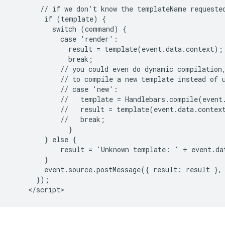
       // if we don't know the templateName requested
        if (template) {

          switch (command) {

            case 'render':

              result = template(event.data.context);

              break;

            // you could even do dynamic compilation,
            // to compile a new template instead of u
            // case 'new':

            //   template = Handlebars.compile(event.
            //   result = template(event.data.context
            //   break;

              }

        } else {

            result = 'Unknown template: ' + event.dat
        }

        event.source.postMessage({ result: result }, 
      });
