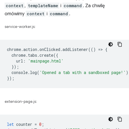
context
,
templateName
i
command
. Za chwilę
omówimy
context
i
command
.
service-worker.js:
chrome
.
action
.
onClicked
.
addListener
(()
=
>
{
chrome
.
tabs
.
create
({
url
:
'mainpage.html'
});
console
.
log
(
'Opened a tab with a sandboxed page!'
)
});
extension-page.js:
let
counter
=
0
;