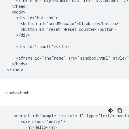
    <link href="styles/main.css" rel="stylesheet" />

  </head>

  <body>

    <div id="buttons">

      <button id="sendMessage">Click me</button>

      <button id="reset">Reset counter</button>

    </div>

    <div id="result"></div>

    <iframe id="theFrame" src="sandbox.html" style="
  </body>

sandbox.html:
   <script id="sample-template-1" type="text/x-handle
      <div class='entry'>

        <h1>Hello</h1>
