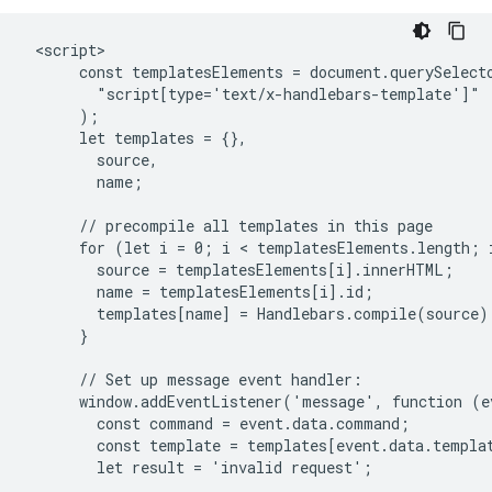
 <script>

      const templatesElements = document.querySelecto
        "script[type='text/x-handlebars-template']"

      );

      let templates = {},

        source,

        name;

      // precompile all templates in this page

      for (let i = 0; i < templatesElements.length; i
        source = templatesElements[i].innerHTML;

        name = templatesElements[i].id;

        templates[name] = Handlebars.compile(source);
      }

      // Set up message event handler:

      window.addEventListener('message', function (ev
        const command = event.data.command;

        const template = templates[event.data.templat
        let result = 'invalid request';
