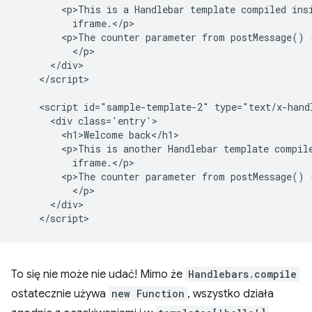
        <p>This is a Handlebar template compiled insi
          iframe.</p>

        <p>The counter parameter from postMessage() 
          </p>

      </div>

    </script>

    <script id="sample-template-2" type="text/x-handl
      <div class='entry'>

        <h1>Welcome back</h1>

        <p>This is another Handlebar template compile
          iframe.</p>

        <p>The counter parameter from postMessage() 
          </p>

      </div>

To się nie może nie udać! Mimo że
Handlebars.compile
ostatecznie używa
new Function
, wszystko działa