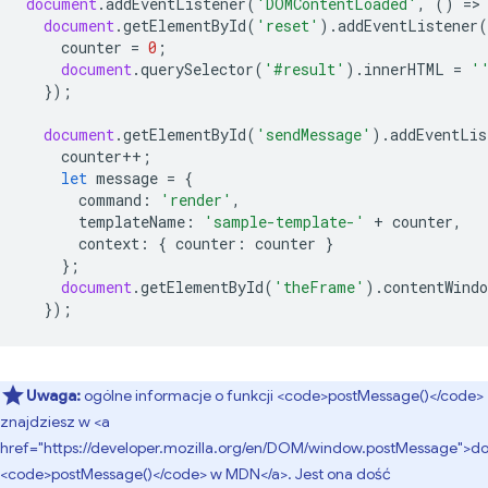
document
.
addEventListener
(
'DOMContentLoaded'
,
()
=
>
document
.
getElementById
(
'reset'
).
addEventListener
(
counter
=
0
;
document
.
querySelector
(
'#result'
).
innerHTML
=
'
});
document
.
getElementById
(
'sendMessage'
).
addEventLis
counter
++
;
let
message
=
{
command
:
'render'
,
templateName
:
'sample-template-'
+
counter
,
context
:
{
counter
:
counter
}
};
document
.
getElementById
(
'theFrame'
).
contentWindo
});
Uwaga:
ogólne informacje o funkcji <code>postMessage()</code>
znajdziesz w <a
href="https://developer.mozilla.org/en/DOM/window.postMessage">d
<code>postMessage()</code> w MDN</a>. Jest ona dość