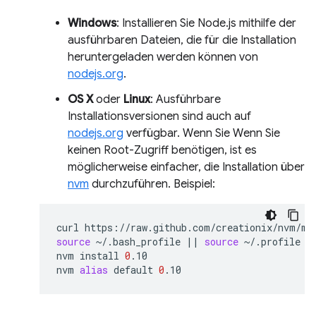
Windows
: Installieren Sie Node.js mithilfe der
ausführbaren Dateien, die für die Installation
heruntergeladen werden können von
nodejs.org
.
OS X
oder
Linux
: Ausführbare
Installationsversionen sind auch auf
nodejs.org
verfügbar. Wenn Sie Wenn Sie
keinen Root-Zugriff benötigen, ist es
möglicherweise einfacher, die Installation über
nvm
durchzuführen. Beispiel:
curl
https://raw.github.com/creationix/nvm/ma
source
~/.bash_profile
||
source
~/.profile
|
nvm
install
0
.10

nvm
alias
default
0