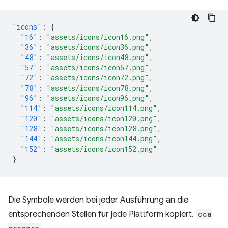
"icons"
:
{
"16"
:
"assets/icons/icon16.png"
,
"36"
:
"assets/icons/icon36.png"
,
"48"
:
"assets/icons/icon48.png"
,
"57"
:
"assets/icons/icon57.png"
,
"72"
:
"assets/icons/icon72.png"
,
"78"
:
"assets/icons/icon78.png"
,
"96"
:
"assets/icons/icon96.png"
,
"114"
:
"assets/icons/icon114.png"
,
"120"
:
"assets/icons/icon120.png"
,
"128"
:
"assets/icons/icon128.png"
,
"144"
:
"assets/icons/icon144.png"
,
"152"
:
"assets/icons/icon152.png"
}
Die Symbole werden bei jeder Ausführung an die
entsprechenden Stellen für jede Plattform kopiert.
cca