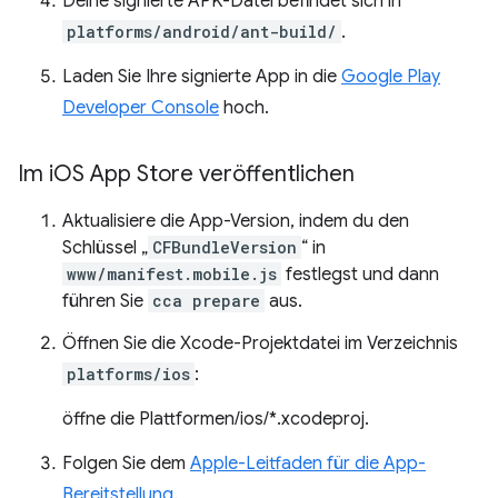
Deine signierte APK-Datei befindet sich in
platforms/android/ant-build/
.
Laden Sie Ihre signierte App in die
Google Play
Developer Console
hoch.
Im i
OS App Store veröffentlichen
Aktualisiere die App-Version, indem du den
Schlüssel „
CFBundleVersion
“ in
www/manifest.mobile.js
festlegst und dann
führen Sie
cca prepare
aus.
Öffnen Sie die Xcode-Projektdatei im Verzeichnis
platforms/ios
:
öffne die Plattformen/ios/*.xcodeproj.
Folgen Sie dem
Apple-Leitfaden für die App-
Bereitstellung
.