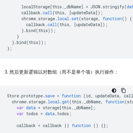
localStorage
[
this._dbName
]
=
JSON
.
stringify
(
da
callback
.
call
(
this
,
[
updateData
]
);
chrome
.
storage
.
local
.
set
(
storage
,
function
()
{
callback
.
call
(
this
,
[
updateData
]
);
}
.
bind
(
this
));
}
}
.
bind
(
this
));
}
;
3. 然后更新逻辑以对数组（而不是单个项）执行操作：
Store
.
prototype
.
save
=
function
(
id
,
updateData
,
cal
chrome
.
storage
.
local
.
get
(
this
.
_dbName
,
function
(
st
var
data
=
storage
[
this._dbName
]
;
var
todos
=
data
.
todos
;
callback
=
callback
||
function
()
{}
;