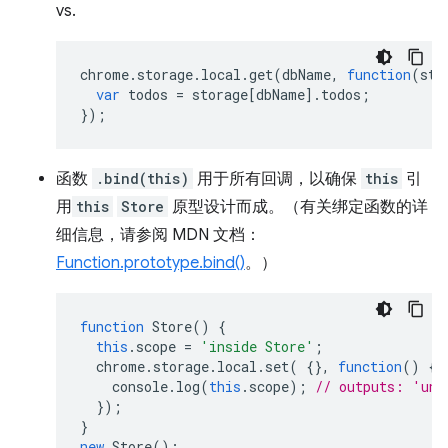
vs.
chrome
.
storage
.
local
.
get
(
dbName
,
function
(
sto
var
todos
=
storage
[
dbName
].
todos
;
});
函数
.bind(this)
用于所有回调，以确保
this
引
用
this
Store
原型设计而成。（有关绑定函数的详
细信息，请参阅 MDN 文档：
Function.prototype.bind()
。）
function
Store
()
{
this
.
scope
=
'inside Store'
;
chrome
.
storage
.
local
.
set
(
{},
function
()
{
console
.
log
(
this
.
scope
);
// outputs: 'und
});
}
new
Store
();