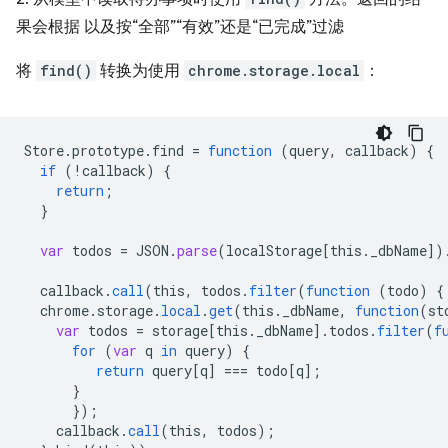
果会根据 以及按“全部”“有效”还是“已完成”过滤
将
find()
转换为使用
chrome.storage.local
：
Store
.
prototype
.
find
=
function
(
query
,
callback
)
{
if
(
!
callback
)
{
return
;
}
var
todos
=
JSON
.
parse
(
localStorage
[
this._dbName
]
)
callback
.
call
(
this
,
todos
.
filter
(
function
(
todo
)
{
chrome
.
storage
.
local
.
get
(
this
.
_dbName
,
function
(
st
var
todos
=
storage
[
this._dbName
]
.
todos
.
filter
(
f
for
(
var
q
in
query
)
{
return
query
[
q
]
===
todo
[
q
]
;
}
}
);
callback
.
call
(
this
,
todos
);