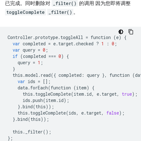
已完成。同时删除对
_filter()
的调用 因为您即将调整
toggleComplete
_filter()
。
Controller
.
prototype
.
toggleAll
=
function
(
e
)
{
var
completed
=
e
.
target
.
checked
?
1
:
0
;
var
query
=
0
;
if
(
completed
===
0
)
{
query
=
1
;
}
this
.
model
.
read
({
completed
:
query
},
function
(
da
var
ids
=
[];
data
.
forEach
(
function
(
item
)
{
this
.
toggleComplete
(
item
.
id
,
e
.
target
,
true
);
ids
.
push
(
item
.
id
);
}
.
bind
(
this
));
this
.
toggleComplete
(
ids
,
e
.
target
,
false
);
}
.
bind
(
this
));
this
.
_filter
();
};