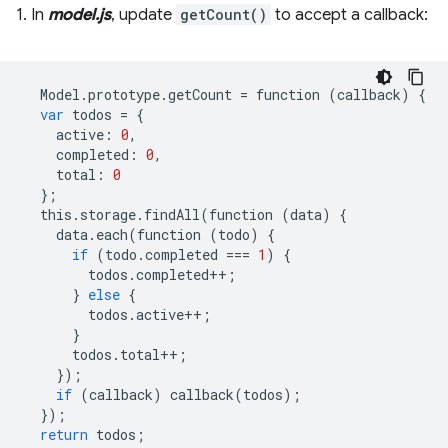
1. In
model.js
, update
getCount()
to accept a callback:
Model
.
prototype
.
getCount
=
function
(
callback
)
{
var
todos
=
{
active
:
0
,
completed
:
0
,
total
:
0
};
this
.
storage
.
findAll
(
function
(
data
)
{
data
.
each
(
function
(
todo
)
{
if
(
todo
.
completed
===
1
)
{
todos
.
completed
++
;
}
else
{
todos
.
active
++
;
}
todos
.
total
++
;
});
if
(
callback
)
callback
(
todos
);
});
return
todos
;