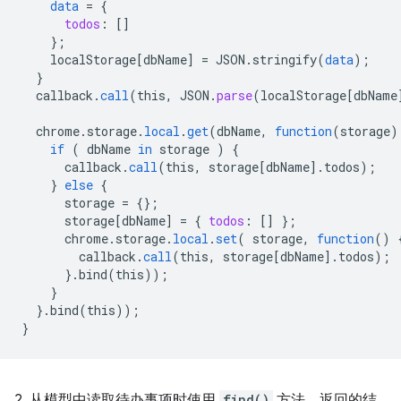
data
=
{
todos
:
[]
}
;
localStorage
[
dbName
]
=
JSON
.
stringify
(
data
);
}
callback
.
call
(
this
,
JSON
.
parse
(
localStorage
[
dbName
chrome
.
storage
.
local
.
get
(
dbName
,
function
(
storage
)
if
(
dbName
in
storage
)
{
callback
.
call
(
this
,
storage
[
dbName
]
.
todos
);
}
else
{
storage
=
{}
;
storage
[
dbName
]
=
{
todos
:
[]
}
;
chrome
.
storage
.
local
.
set
(
storage
,
function
()
callback
.
call
(
this
,
storage
[
dbName
]
.
todos
);
}
.
bind
(
this
));
}
}
.
bind
(
this
));
}
2. 从模型中读取待办事项时使用
find()
方法。返回的结