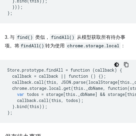
}
.
bind
(
this
));
}
));
}
;
3. 与
find()
类似，
findAll()
从模型获取所有待办事
项。将
findAll()
转为使用
chrome.storage.local
：
Store
.
prototype
.
findAll
=
function
(
callback
)
{
callback
=
callback
||
function
()
{};
callback
.
call
(
this
,
JSON
.
parse
(
localStorage
[
this
.
_
chrome
.
storage
.
local
.
get
(
this
.
_dbName
,
function
(
st
var
todos
=
storage
[
this
.
_dbName
]
 && 
storage
[
thi
callback
.
call
(
this
,
todos
);
}
.
bind
(
this
));
};