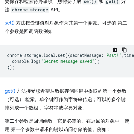
要保存和检索待办事项，您需要了解
set()
和
get()
方
法
chrome.storage
API。
set()
方法接受键值对对象作为其第一个参数。可选的 第二
个参数是回调函数例如：
chrome
.
storage
.
local
.
set
({
secretMessage
:
'Psst!'
,
time
console
.
log
(
"Secret message saved"
);
});
get()
方法接受您希望从数据存储区键中提取的第一个参数
（可选） 检索。单个键可作为字符串传递；可以将多个键
排列成一个数组， 字符串或字典对象。
第二个参数是回调函数，它是必需的。在返回的对象中，使
用 第一个参数中请求的键以访问存储的值。例如：