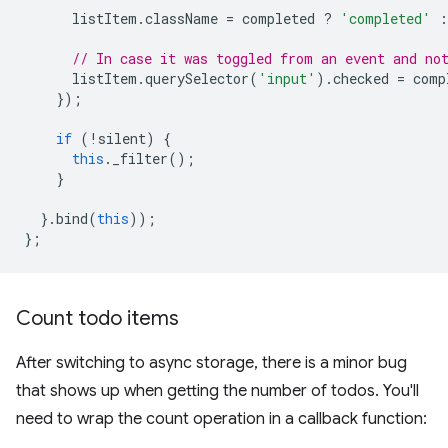
listItem
.
className
=
completed
?
'completed'
:
// In case it was toggled from an event and no
listItem
.
querySelector
(
'input'
).
checked
=
comp
});
if
(
!
silent
)
{
this
.
_filter
();
}
}.
bind
(
this
));
};
Count todo items
After switching to async storage, there is a minor bug
that shows up when getting the number of todos. You'll
need to wrap the count operation in a callback function: