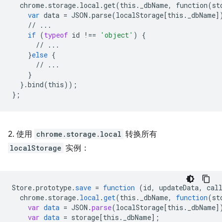
chrome
.
storage
.
local
.
get
(
this
.
_dbName
,
function
(
st
var
data
=
JSON
.
parse
(
localStorage
[
this
.
_dbName
]
//
...
if
(
typeof
id
!==
'object'
)
{
//
...
}
else
{
//
...
}
}
.
bind
(
this
));
};
2. 使用
chrome.storage.local
转换所有
localStorage
实例：
Store
.
prototype
.
save
=
function
(
id
,
updateData
,
cal
chrome
.
storage
.
local
.
get
(
this
.
_dbName
,
function
(
st
var
data
=
JSON
.
parse
(
localStorage
[
this._dbName
]
var
data
=
storage
[
this._dbName
]
;