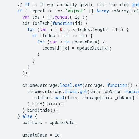
//
If
an
ID
was
actually
given
,
find
the
item
an
if
(
typeof
id
!==
'object'
||
Array
.
isArray
(
id
var
ids
=
[]
.
concat
(
id
);
ids
.
forEach
(
function
(
id
)
{
for
(
var
i
=
0
;
i
 < 
todos
.
length
;
i
++
)
{
if
(
todos
[
i
]
.
id
==
id
)
{
for
(
var
x
in
updateData
)
{
todos
[
i
][
x
]
=
updateData
[
x
]
;
}
}
}
}
);
chrome
.
storage
.
local
.
set
(
storage
,
function
()
{
chrome
.
storage
.
local
.
get
(
this
.
_dbName
,
funct
callback
.
call
(
this
,
storage
[
this._dbName
]
.
}
.
bind
(
this
));
}
.
bind
(
this
));
}
else
{
callback
=
updateData
;
updateData
=
id
;