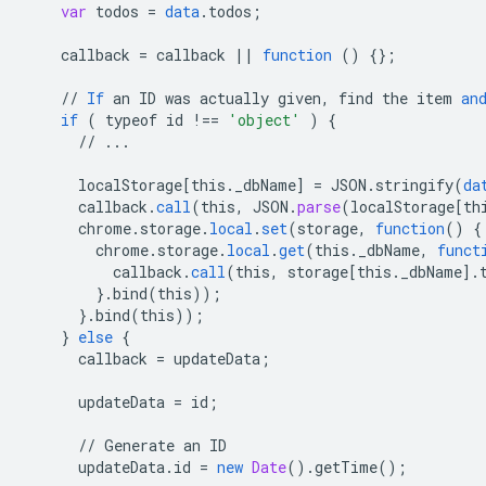
var
todos
=
data
.
todos
;
callback
=
callback
||
function
()
{}
;
//
If
an
ID
was
actually
given
,
find
the
item
an
if
(
typeof
id
!==
'object'
)
{
//
...
localStorage
[
this._dbName
]
=
JSON
.
stringify
(
da
callback
.
call
(
this
,
JSON
.
parse
(
localStorage
[
th
chrome
.
storage
.
local
.
set
(
storage
,
function
()
{
chrome
.
storage
.
local
.
get
(
this
.
_dbName
,
funct
callback
.
call
(
this
,
storage
[
this._dbName
]
.
}
.
bind
(
this
));
}
.
bind
(
this
));
}
else
{
callback
=
updateData
;
updateData
=
id
;
//
Generate
an
ID
updateData
.
id
=
new
Date
().
getTime
();