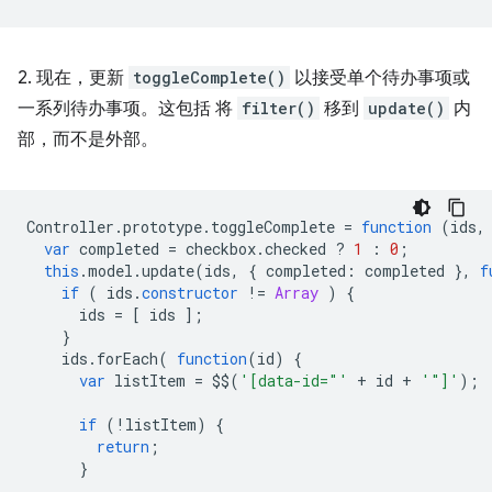
2. 现在，更新
toggleComplete()
以接受单个待办事项或
一系列待办事项。这包括 将
filter()
移到
update()
内
部，而不是外部。
Controller
.
prototype
.
toggleComplete
=
function
(
ids
,
var
completed
=
checkbox
.
checked
?
1
:
0
;
this
.
model
.
update
(
ids
,
{
completed
:
completed
},
f
if
(
ids
.
constructor
!=
Array
)
{
ids
=
[
ids
];
}
ids
.
forEach
(
function
(
id
)
{
var
listItem
=
$$
(
'[data-id="'
+
id
+
'"]'
);
if
(
!
listItem
)
{
return
;
}