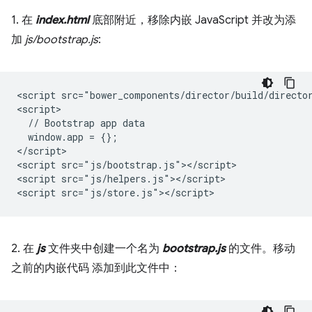
1. 在
index.html
底部附近，移除内嵌 JavaScript 并改为添
加
js/bootstrap.js
:
<script src="bower_components/director/build/director
<script>

  // Bootstrap app data

  window.app = {};

</script>

<script src="js/bootstrap.js"></script>

<script src="js/helpers.js"></script>

2. 在
js
文件夹中创建一个名为
bootstrap.js
的文件。移动
之前的内嵌代码 添加到此文件中：