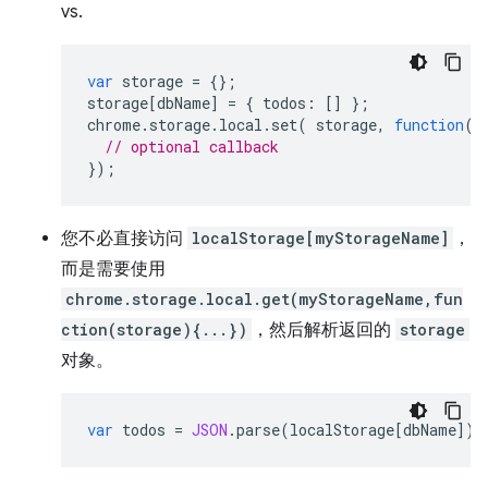
vs.
var
storage
=
{};
storage
[
dbName
]
=
{
todos
:
[]
};
chrome
.
storage
.
local
.
set
(
storage
,
function
()
// optional callback
});
您不必直接访问
localStorage[myStorageName]
，
而是需要使用
chrome.storage.local.get(myStorageName,fun
ction(storage){...})
，然后解析返回的
storage
对象。
var
todos
=
JSON
.
parse
(
localStorage
[
dbName
]).